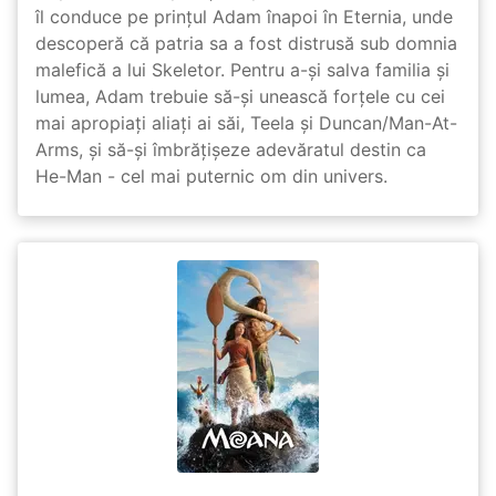
îl conduce pe prințul Adam înapoi în Eternia, unde
descoperă că patria sa a fost distrusă sub domnia
malefică a lui Skeletor. Pentru a-și salva familia și
lumea, Adam trebuie să-și unească forțele cu cei
mai apropiați aliați ai săi, Teela și Duncan/Man-At-
Arms, și să-și îmbrățișeze adevăratul destin ca
He-Man - cel mai puternic om din univers.