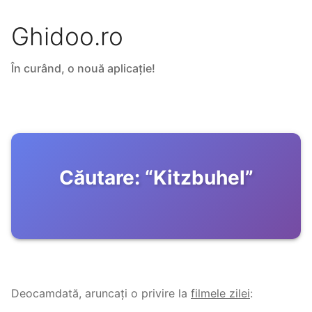
Ghidoo.ro
În curând, o nouă aplicație!
Căutare:
“
Kitzbuhel
”
Deocamdată, aruncați o privire la
filmele zilei
: