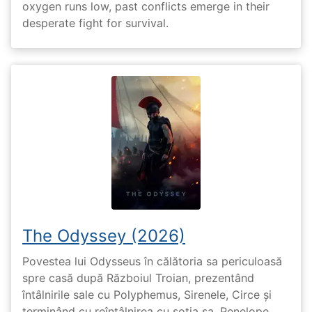
oxygen runs low, past conflicts emerge in their
desperate fight for survival.
The Odyssey (2026)
Povestea lui Odysseus în călătoria sa periculoasă
spre casă după Războiul Troian, prezentând
întâlnirile sale cu Polyphemus, Sirenele, Circe și
terminând cu reîntâlnirea cu soția sa, Penelope.