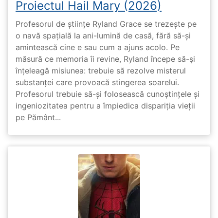
Proiectul Hail Mary (2026)
Profesorul de științe Ryland Grace se trezește pe
o navă spațială la ani-lumină de casă, fără să-și
amintească cine e sau cum a ajuns acolo. Pe
măsură ce memoria îi revine, Ryland începe să-și
înțeleagă misiunea: trebuie să rezolve misterul
substanței care provoacă stingerea soarelui.
Profesorul trebuie să-și folosească cunoștințele și
ingeniozitatea pentru a împiedica dispariția vieții
pe Pământ...