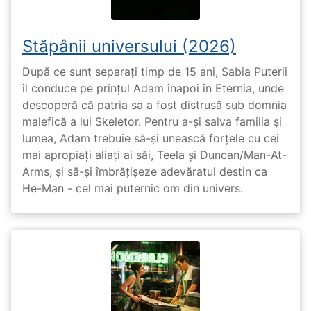
Stăpânii universului (2026)
După ce sunt separați timp de 15 ani, Sabia Puterii
îl conduce pe prințul Adam înapoi în Eternia, unde
descoperă că patria sa a fost distrusă sub domnia
malefică a lui Skeletor. Pentru a-și salva familia și
lumea, Adam trebuie să-și unească forțele cu cei
mai apropiați aliați ai săi, Teela și Duncan/Man-At-
Arms, și să-și îmbrățișeze adevăratul destin ca
He-Man - cel mai puternic om din univers.