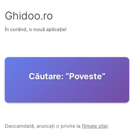
Ghidoo.ro
În curând, o nouă aplicație!
Căutare:
“
Poveste
”
Deocamdată, aruncați o privire la
filmele zilei
: