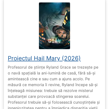
Proiectul Hail Mary (2026)
Profesorul de științe Ryland Grace se trezește pe
o navă spațială la ani-lumină de casă, fără să-și
amintească cine e sau cum a ajuns acolo. Pe
măsură ce memoria îi revine, Ryland începe să-și
înțeleagă misiunea: trebuie să rezolve misterul
substanței care provoacă stingerea soarelui.
Profesorul trebuie să-și folosească cunoștințele și
ingeniozitatea pentru a împiedica dispariția vieții