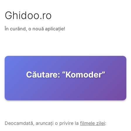
Ghidoo.ro
În curând, o nouă aplicație!
Căutare:
“
Komoder
”
Deocamdată, aruncați o privire la
filmele zilei
: