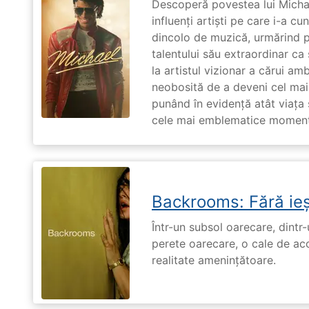
Descoperă povestea lui Michae
influenți artiști pe care i-a c
dincolo de muzică, urmărind p
talentului său extraordinar ca 
la artistul vizionar a cărui am
neobosită de a deveni cel mai
punând în evidență atât viața s
cele mai emblematice momente 
Backrooms: Fără ieș
Într-un subsol oarecare, dint
perete oarecare, o cale de ac
realitate amenințătoare.