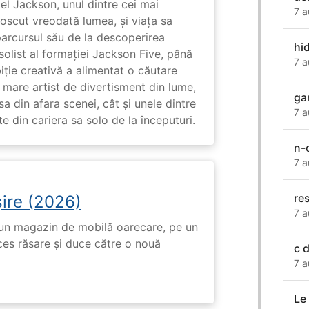
l Jackson, unul dintre cei mai
7 a
unoscut vreodată lumea, și viața sa
arcursul său de la descoperirea
hid
solist al formației Jackson Five, până
7 a
biție creativă a alimentat o căutare
 mare artist de divertisment din lume,
ga
a din afara scenei, cât și unele dintre
7 a
din cariera sa solo de la începuturi.
n-
7 a
re
ire (2026)
7 a
r-un magazin de mobilă oarecare, pe un
ces răsare și duce către o nouă
c 
7 a
Le