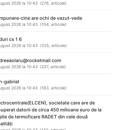
ugust 2026 la 10:43
(
276
,
articole
)
mpunere-cine are ochi de vazut-vede
ugust 2026 la 10:43
(
104
,
articole
)
duri cs 1 6
ugust 2026 la 10:43
(
325
,
articole
)
dreeaolaru@rocketmail com
ugust 2026 la 10:43
(
237
,
articole
)
n-gabriel
ugust 2026 la 10:43
(
183
,
articole
)
ectrocentrale(ELCEN), societate care are de
cuperat datorii de circa 450 milioane euro de la
giile de termoficare RADET din cele două
alităţi
ugust 2026 la 10:43
(
110
,
articole
)