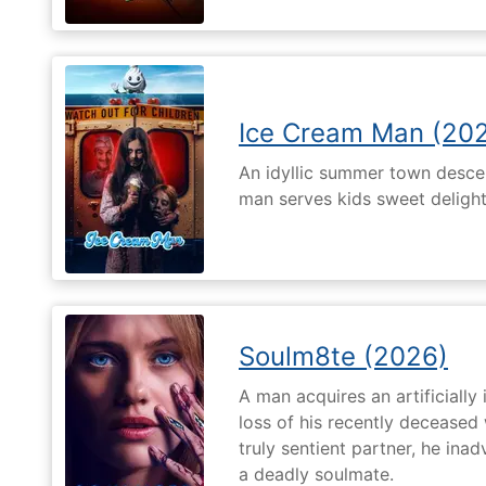
Ice Cream Man (20
An idyllic summer town desc
man serves kids sweet delights
Soulm8te (2026)
A man acquires an artificially 
loss of his recently deceased 
truly sentient partner, he ina
a deadly soulmate.