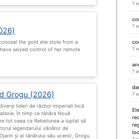
7 a
co
7 a
2026)
onceal the gold she stole from a
co
7 a
have seized control of her remote
an
7 a
da
d Grogu (2026)
7 a
diverși lideri de război imperiali încă
El
galaxie. În timp ce tânăra Nouă
re
ze tot ceea ce Rebeliunea a luptat să
re
torul legendarului vânător de
loc
arin și al tânărului său ucenic, Grogu.
7 a