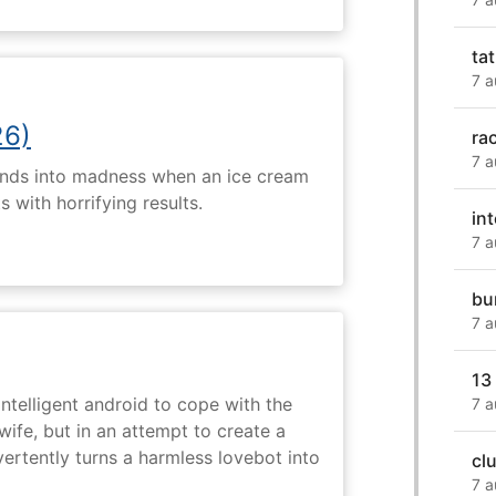
ta
7 a
26)
ra
7 a
ends into madness when an ice cream
 with horrifying results.
int
7 a
bu
7 a
13
intelligent android to cope with the
7 a
wife, but in an attempt to create a
dvertently turns a harmless lovebot into
cl
7 a