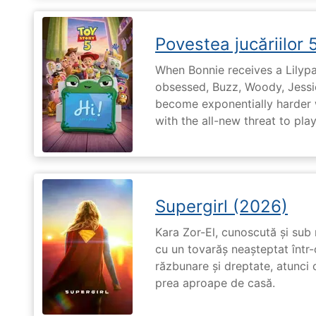
Povestea jucăriilor 
When Bonnie receives a Lilypa
obsessed, Buzz, Woody, Jessie
become exponentially harder 
with the all-new threat to pla
Supergirl (2026)
Kara Zor-El, cunoscută și sub 
cu un tovarăș neașteptat într-
răzbunare și dreptate, atunci
prea aproape de casă.