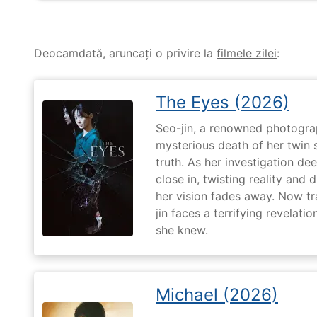
Deocamdată, aruncați o privire la
filmele zilei
:
The Eyes (2026)
Seo-jin, a renowned photograp
mysterious death of her twin 
truth. As her investigation d
close in, twisting reality and 
her vision fades away. Now t
jin faces a terrifying revelati
she knew.
Michael (2026)