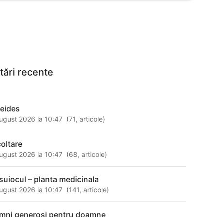
tări recente
reides
ugust 2026 la 10:47
(
71
,
articole
)
coltare
ugust 2026 la 10:47
(
68
,
articole
)
suiocul – planta medicinala
ugust 2026 la 10:47
(
141
,
articole
)
mni generosi pentru doamne