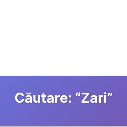
Căutare:
“
Zari
”