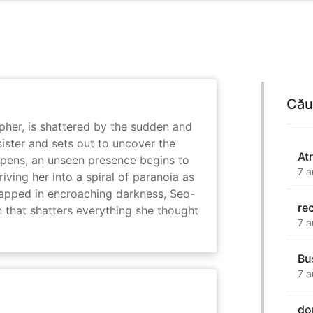
Cău
her, is shattered by the sudden and
sister and sets out to uncover the
At
eepens, an unseen presence begins to
7 a
driving her into a spiral of paranoia as
rapped in encroaching darkness, Seo-
re
on that shatters everything she thought
7 a
Bu
7 a
do