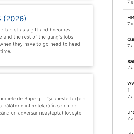
7 a
5 (2026)
H
7 a
d tablet as a gift and becomes
 and the rest of the gang's jobs
cu
when they have to go head to head
7 a
ytime.
sa
7 a
ww
1
7 a
numele de Supergirl, își unește forțele
o călătorie interstelară în semn de
ur
 când un adversar neașteptat lovește
7 a
st