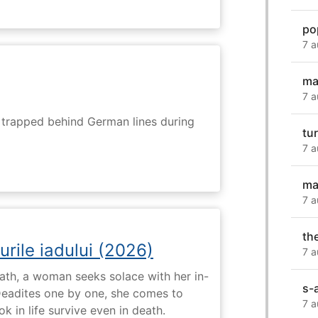
po
7 a
ma
7 a
s trapped behind German lines during
tu
7 a
ma
7 a
th
urile iadului (2026)
7 a
ath, a woman seeks solace with her in-
s-
Deadites one by one, she comes to
7 a
k in life survive even in death.