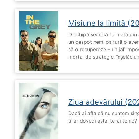
Misiune la limită (2
O echipă secretă formată din a
un despot nemilos fură o avere 
să o recupereze – un jaf impos
mortal de strategie, înșelăciun
Ziua adevărului (20
Dacă ai afla că nu suntem singu
ți-ar dovedi asta, te-ai teme?