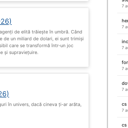
7 a
026)
he
7 a
genți de elită trăiește în umbră. Când
de un miliard de dolari, ei sunt trimiși
in
ibil care se transformă într-un joc
7 a
e și supraviețuire.
fo
7 a
do
7 a
26)
cs
ri în univers, dacă cineva ți-ar arăta,
7 a
cs