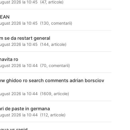
ugust 2026 la 10:45
(
47
,
articole
)
REAN
ugust 2026 la 10:45
(
130
,
comentarii
)
m se da restart general
ugust 2026 la 10:45
(
144
,
articole
)
navita ro
ugust 2026 la 10:44
(
70
,
comentarii
)
w ghidoo ro search comments adrian borsciov
ugust 2026 la 10:44
(
1609
,
articole
)
ari de paste in germana
ugust 2026 la 10:44
(
112
,
articole
)
eaua vs rapid