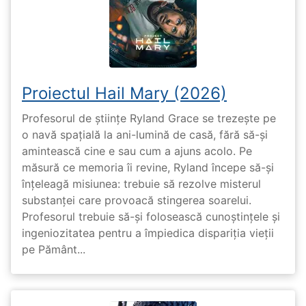
Proiectul Hail Mary (2026)
Profesorul de științe Ryland Grace se trezește pe
o navă spațială la ani-lumină de casă, fără să-și
amintească cine e sau cum a ajuns acolo. Pe
măsură ce memoria îi revine, Ryland începe să-și
înțeleagă misiunea: trebuie să rezolve misterul
substanței care provoacă stingerea soarelui.
Profesorul trebuie să-și folosească cunoștințele și
ingeniozitatea pentru a împiedica dispariția vieții
pe Pământ...