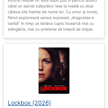
viitorul relației lor este subit pus în pericol atunci
când un secret tulburător iese la iveală cu doar
câteva zile înainte de nunta lor. Cu umor și ironie,
filmul explorează sensul expresiei „dragostea e
oarbă” în timp ce tânărul cuplu încearcă mai cu
stângăcie, mai cu prietenie să treacă de impas.
Lockbox (2026)