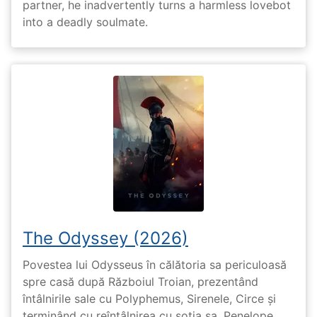
partner, he inadvertently turns a harmless lovebot
into a deadly soulmate.
The Odyssey (2026)
Povestea lui Odysseus în călătoria sa periculoasă
spre casă după Războiul Troian, prezentând
întâlnirile sale cu Polyphemus, Sirenele, Circe și
terminând cu reîntâlnirea cu soția sa, Penelope.