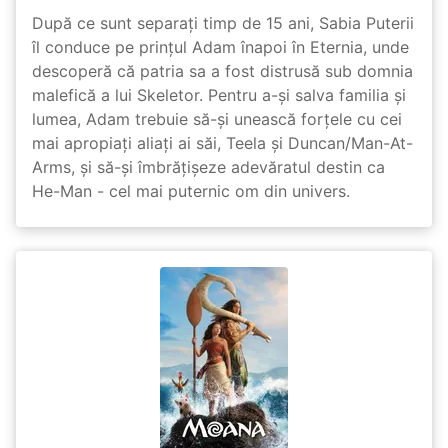
După ce sunt separați timp de 15 ani, Sabia Puterii
îl conduce pe prințul Adam înapoi în Eternia, unde
descoperă că patria sa a fost distrusă sub domnia
malefică a lui Skeletor. Pentru a-și salva familia și
lumea, Adam trebuie să-și unească forțele cu cei
mai apropiați aliați ai săi, Teela și Duncan/Man-At-
Arms, și să-și îmbrățișeze adevăratul destin ca
He-Man - cel mai puternic om din univers.