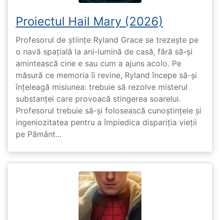
Proiectul Hail Mary (2026)
Profesorul de științe Ryland Grace se trezește pe
o navă spațială la ani-lumină de casă, fără să-și
amintească cine e sau cum a ajuns acolo. Pe
măsură ce memoria îi revine, Ryland începe să-și
înțeleagă misiunea: trebuie să rezolve misterul
substanței care provoacă stingerea soarelui.
Profesorul trebuie să-și folosească cunoștințele și
ingeniozitatea pentru a împiedica dispariția vieții
pe Pământ...