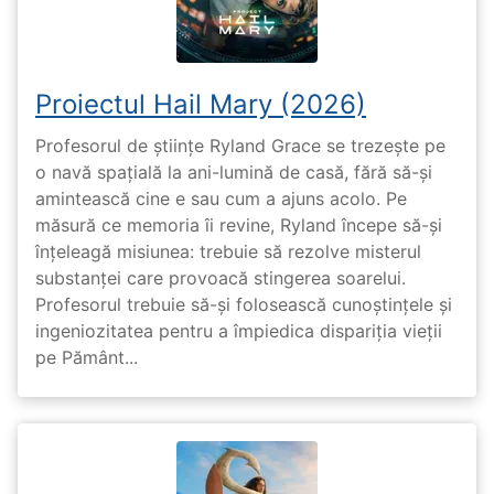
Proiectul Hail Mary (2026)
Profesorul de științe Ryland Grace se trezește pe
o navă spațială la ani-lumină de casă, fără să-și
amintească cine e sau cum a ajuns acolo. Pe
măsură ce memoria îi revine, Ryland începe să-și
înțeleagă misiunea: trebuie să rezolve misterul
substanței care provoacă stingerea soarelui.
Profesorul trebuie să-și folosească cunoștințele și
ingeniozitatea pentru a împiedica dispariția vieții
pe Pământ...