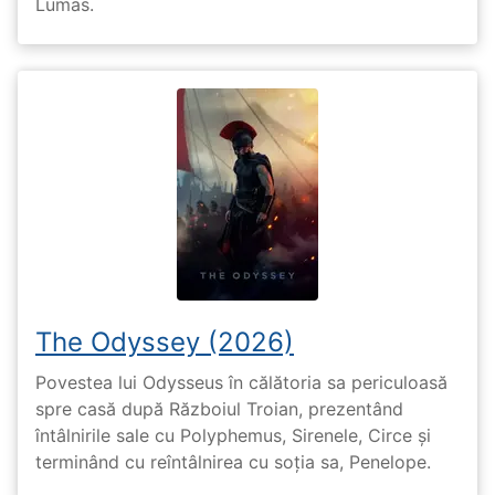
Lumas.
The Odyssey (2026)
Povestea lui Odysseus în călătoria sa periculoasă
spre casă după Războiul Troian, prezentând
întâlnirile sale cu Polyphemus, Sirenele, Circe și
terminând cu reîntâlnirea cu soția sa, Penelope.