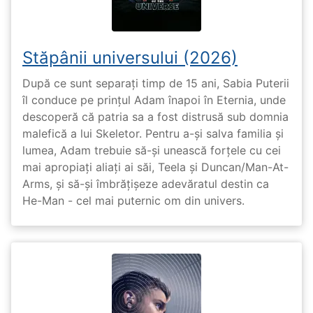
Stăpânii universului (2026)
După ce sunt separați timp de 15 ani, Sabia Puterii
îl conduce pe prințul Adam înapoi în Eternia, unde
descoperă că patria sa a fost distrusă sub domnia
malefică a lui Skeletor. Pentru a-și salva familia și
lumea, Adam trebuie să-și unească forțele cu cei
mai apropiați aliați ai săi, Teela și Duncan/Man-At-
Arms, și să-și îmbrățișeze adevăratul destin ca
He-Man - cel mai puternic om din univers.