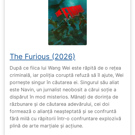
The Furious (2026)
După ce fiica lui Wang Wei este răpită de o rețea
criminală, iar poliția coruptă refuză să îl ajute, Wei
pornește singur în căutarea ei. Singurul său aliat
este Navin, un jurnalist neobosit a cărui soție a
dispărut în mod misterios. Mânați de dorința de
răzbunare și de căutarea adevărului, cei doi
formează o alianță neașteptată și se confruntă
fără milă cu răpitorii într-o confruntare explozivă
plină de arte marțiale și acțiune.