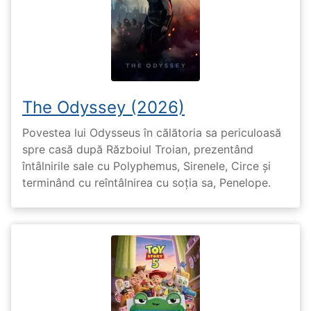
The Odyssey (2026)
Povestea lui Odysseus în călătoria sa periculoasă
spre casă după Războiul Troian, prezentând
întâlnirile sale cu Polyphemus, Sirenele, Circe și
terminând cu reîntâlnirea cu soția sa, Penelope.