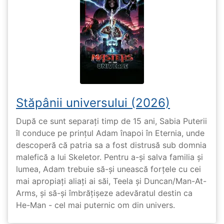
Stăpânii universului (2026)
După ce sunt separați timp de 15 ani, Sabia Puterii
îl conduce pe prințul Adam înapoi în Eternia, unde
descoperă că patria sa a fost distrusă sub domnia
malefică a lui Skeletor. Pentru a-și salva familia și
lumea, Adam trebuie să-și unească forțele cu cei
mai apropiați aliați ai săi, Teela și Duncan/Man-At-
Arms, și să-și îmbrățișeze adevăratul destin ca
He-Man - cel mai puternic om din univers.