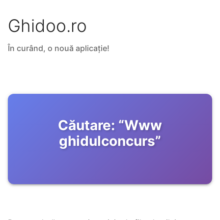
Ghidoo.ro
În curând, o nouă aplicație!
Căutare:
“
Www
ghidulconcurs
”