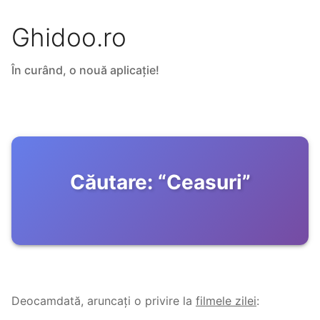
Ghidoo.ro
În curând, o nouă aplicație!
Căutare:
“
Ceasuri
”
Deocamdată, aruncați o privire la
filmele zilei
: