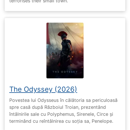
terrorises their small town.
The Odyssey (2026)
Povestea lui Odysseus în călătoria sa periculoasă
spre casă după Războiul Troian, prezentând
întâlnirile sale cu Polyphemus, Sirenele, Circe și
terminând cu reîntâlnirea cu soția sa, Penelope.