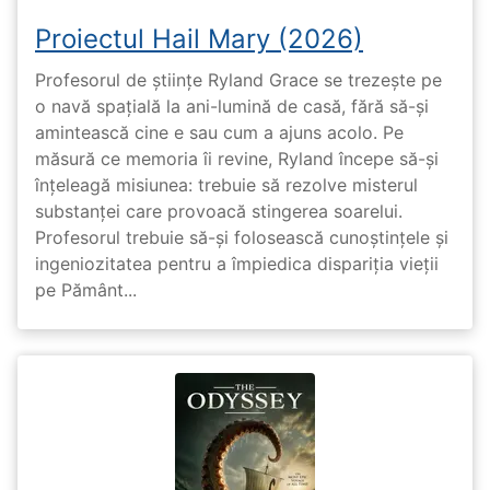
Proiectul Hail Mary (2026)
Profesorul de științe Ryland Grace se trezește pe
o navă spațială la ani-lumină de casă, fără să-și
amintească cine e sau cum a ajuns acolo. Pe
măsură ce memoria îi revine, Ryland începe să-și
înțeleagă misiunea: trebuie să rezolve misterul
substanței care provoacă stingerea soarelui.
Profesorul trebuie să-și folosească cunoștințele și
ingeniozitatea pentru a împiedica dispariția vieții
pe Pământ...