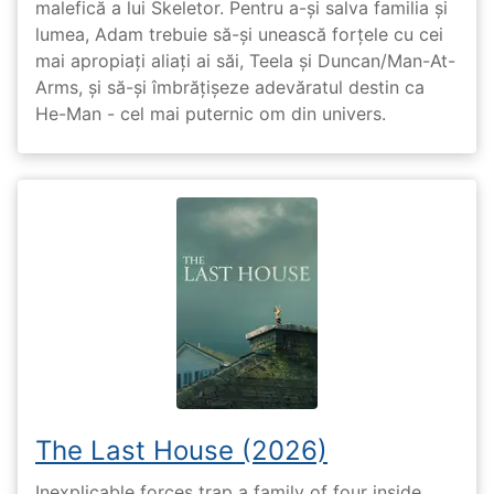
malefică a lui Skeletor. Pentru a-și salva familia și
lumea, Adam trebuie să-și unească forțele cu cei
mai apropiați aliați ai săi, Teela și Duncan/Man-At-
Arms, și să-și îmbrățișeze adevăratul destin ca
He-Man - cel mai puternic om din univers.
The Last House (2026)
Inexplicable forces trap a family of four inside