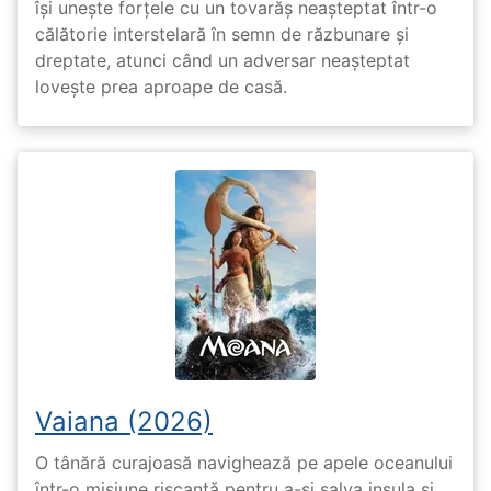
își unește forțele cu un tovarăș neașteptat într-o
călătorie interstelară în semn de răzbunare și
dreptate, atunci când un adversar neașteptat
lovește prea aproape de casă.
Vaiana (2026)
O tânără curajoasă navighează pe apele oceanului
într-o misiune riscantă pentru a-și salva insula și