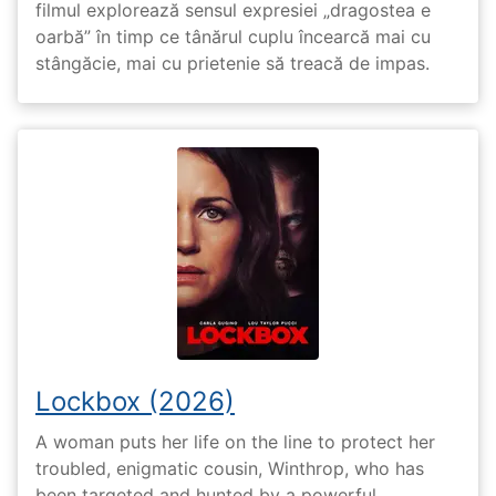
filmul explorează sensul expresiei „dragostea e
oarbă” în timp ce tânărul cuplu încearcă mai cu
stângăcie, mai cu prietenie să treacă de impas.
Lockbox (2026)
A woman puts her life on the line to protect her
troubled, enigmatic cousin, Winthrop, who has
been targeted and hunted by a powerful