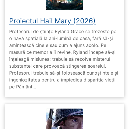
Proiectul Hail Mary (2026)
Profesorul de științe Ryland Grace se trezește pe
o navă spațială la ani-lumină de casă, fără să-și
amintească cine e sau cum a ajuns acolo. Pe
măsură ce memoria îi revine, Ryland începe să-și
înțeleagă misiunea: trebuie să rezolve misterul
substanței care provoacă stingerea soarelui.
Profesorul trebuie să-și folosească cunoștințele și
ingeniozitatea pentru a împiedica dispariția vieții
pe Pământ...