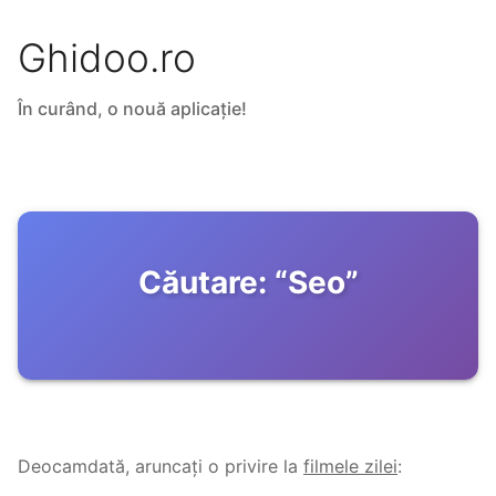
Ghidoo.ro
În curând, o nouă aplicație!
Căutare:
“
Seo
”
Deocamdată, aruncați o privire la
filmele zilei
: