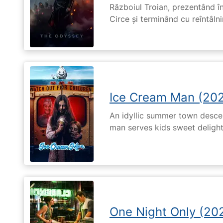
Războiul Troian, prezentând în
Circe și terminând cu reîntâln
Ice Cream Man (20
An idyllic summer town desc
man serves kids sweet delights
One Night Only (20