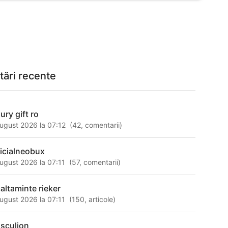
tări recente
ury gift ro
ugust 2026 la 07:12
(
42
,
comentarii
)
ficialneobux
ugust 2026 la 07:11
(
57
,
comentarii
)
caltaminte rieker
ugust 2026 la 07:11
(
150
,
articole
)
sculion