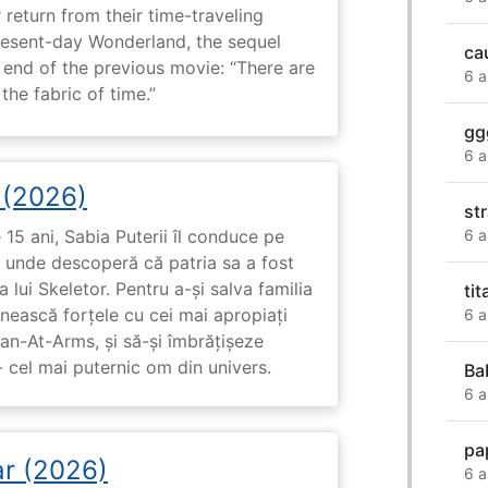
 return from their time-traveling
present-day Wonderland, the sequel
ca
e end of the previous movie: “There are
6 a
he fabric of time.”
gg
6 a
i (2026)
str
6 a
15 ani, Sabia Puterii îl conduce pe
, unde descoperă că patria sa a fost
 lui Skeletor. Pentru a-și salva familia
tit
nească forțele cu cei mai apropiați
6 a
Man-At-Arms, și să-și îmbrățișeze
 cel mai puternic om din univers.
Ba
6 a
pa
ar (2026)
6 a