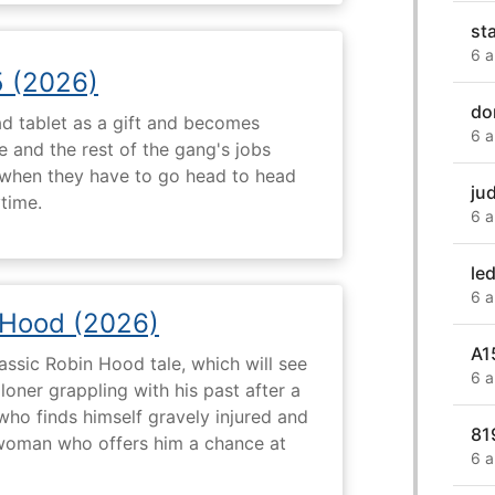
st
6 a
5 (2026)
do
d tablet as a gift and becomes
6 a
 and the rest of the gang's jobs
when they have to go head to head
ju
ytime.
6 a
le
6 a
 Hood (2026)
A1
assic Robin Hood tale, which will see
6 a
loner grappling with his past after a
who finds himself gravely injured and
81
 woman who offers him a chance at
6 a