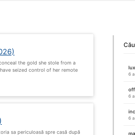
Cău
2026)
onceal the gold she stole from a
lux
have seized control of her remote
6 a
of
6 a
in
6 a
)
toria sa periculoasă spre casă după
ma