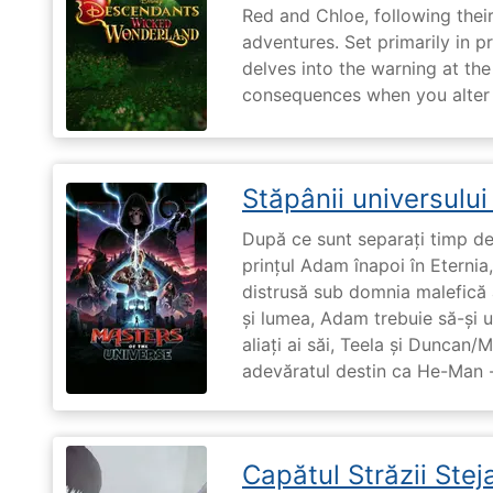
Red and Chloe, following their
adventures. Set primarily in 
delves into the warning at th
consequences when you alter t
Stăpânii universulu
După ce sunt separați timp de 
prințul Adam înapoi în Eternia
distrusă sub domnia malefică a
și lumea, Adam trebuie să-și u
aliați ai săi, Teela și Duncan/
adevăratul destin ca He-Man -
Capătul Străzii Stej