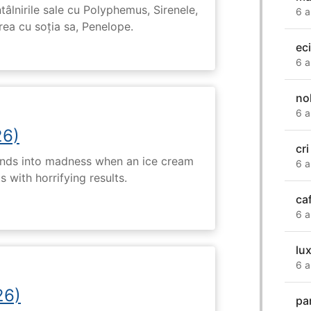
tâlnirile sale cu Polyphemus, Sirenele,
6 a
irea cu soția sa, Penelope.
ec
6 a
no
6 a
26)
cri
ends into madness when an ice cream
6 a
 with horrifying results.
ca
6 a
lu
6 a
26)
par