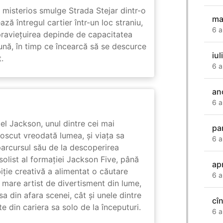
misterios smulge Strada Stejar dintr-o
ma
ză întregul cartier într-un loc straniu,
6 a
praviețuirea depinde de capacitatea
nă, în timp ce încearcă să se descurce
iul
.
6 a
an
6 a
l Jackson, unul dintre cei mai
pa
unoscut vreodată lumea, și viața sa
6 a
arcursul său de la descoperirea
solist al formației Jackson Five, până
apr
biție creativă a alimentat o căutare
6 a
 mare artist de divertisment din lume,
a din afara scenei, cât și unele dintre
cî
din cariera sa solo de la începuturi.
6 a