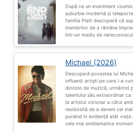
După ce un eveniment cosmic 
suburbie modernă și teleportea
familia Platt descoperă că su
membrilor de a rămâne împreu
într-un mediu de nerecunoscut
Michael (2026)
Descoperă povestea lui Michae
influenți artiști pe care i-a c
dincolo de muzică, urmărind p
talentului său extraordinar ca 
la artistul vizionar a cărui am
neobosită de a deveni cel mai
punând în evidență atât viața s
cele mai emblematice momente 