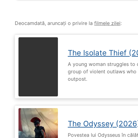
Deocamdată, aruncați o privire la
filmele zilei
:
The Isolate Thief (
A young woman struggles to c
group of violent outlaws who 
outpost.
The Odyssey (2026
Povestea lui Odysseus în călă