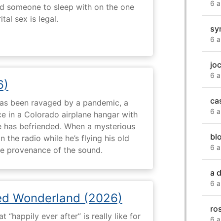
6 a
nd someone to sleep with on the one
tal sex is legal.
sy
6 a
jo
6 a
6)
ca
 has been ravaged by a pandemic, a
6 a
e in a Colorado airplane hangar with
 has befriended. When a mysterious
bl
the radio while he’s flying his old
6 a
the provenance of the sound.
a 
6 a
ed Wonderland (2026)
ro
“happily ever after” is really like for
6 a