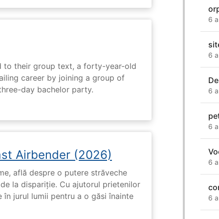
or
6 a
sit
6 a
 to their group text, a forty-year-old
ailing career by joining a group of
De
three-day bachelor party.
6 a
pe
6 a
Vo
ast Airbender (2026)
6 a
ume, află despre o putere străveche
de la dispariție. Cu ajutorul prietenilor
co
e în jurul lumii pentru a o găsi înainte
6 a