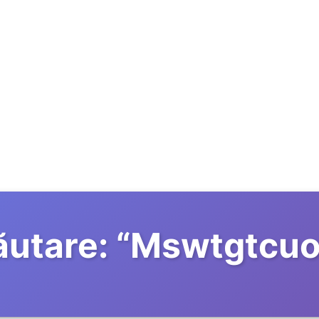
utare:
“
Mswtgtcu