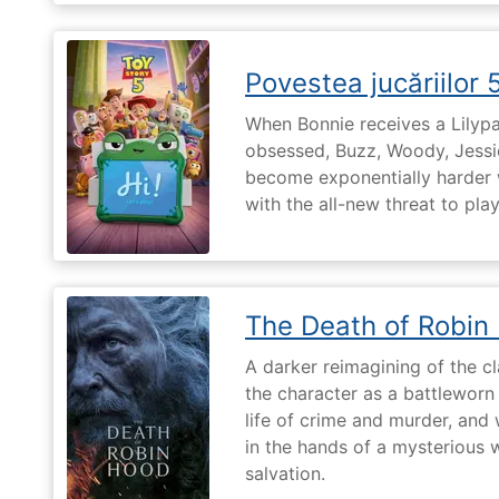
Povestea jucăriilor 
When Bonnie receives a Lilypa
obsessed, Buzz, Woody, Jessie
become exponentially harder 
with the all-new threat to pla
The Death of Robin
A darker reimagining of the cl
the character as a battleworn 
life of crime and murder, and 
in the hands of a mysterious
salvation.