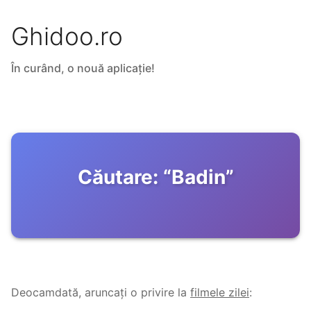
Ghidoo.ro
În curând, o nouă aplicație!
Căutare:
“
Badin
”
Deocamdată, aruncați o privire la
filmele zilei
: