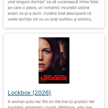
unei singure dorințe” ca să cucerească inima fetei
pe care o place, un romantic incurabil obține
exact ce și-a dorit. Curând însă descoperă că
unele dorințe vin cu un preț sumbru și sinistru.
Lockbox (2026)
A woman puts her life on the line to protect her
troubled, enigmatic cousin, Winthrop, who has