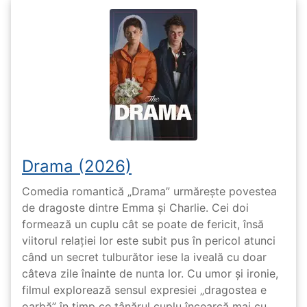
Drama (2026)
Comedia romantică „Drama” urmărește povestea
de dragoste dintre Emma și Charlie. Cei doi
formează un cuplu cât se poate de fericit, însă
viitorul relației lor este subit pus în pericol atunci
când un secret tulburător iese la iveală cu doar
câteva zile înainte de nunta lor. Cu umor și ironie,
filmul explorează sensul expresiei „dragostea e
oarbă” în timp ce tânărul cuplu încearcă mai cu