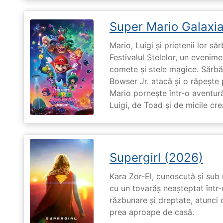
Super Mario Galaxia
Mario, Luigi și prietenii lor să
Festivalul Stelelor, un evenim
comete și stele magice. Sărbă
Bowser Jr. atacă și o răpește 
Mario pornește într-o aventură
Luigi, de Toad și de micile cr
Supergirl (2026)
Kara Zor-El, cunoscută și sub 
cu un tovarăș neașteptat într-
răzbunare și dreptate, atunci
prea aproape de casă.