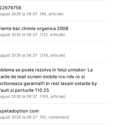
22679756
ugust 2026 la 06:37
(
46
,
articole
)
riante bac chimie organica 2008
ugust 2026 la 06:37
(
122
,
articole
)
ugust 2026 la 06:37
(
218
,
articole
)
oblema se poate rezolva in felul urmator: La
tarile de mail scriem mobile rcs-rds ro si
nctioneaza garantat!! In rest lasam setarile by
fault si porturile 110 25
ugust 2026 la 06:37
(
160
,
articole
)
fspetadoption com
ugust 2026 la 06:37
(
50
,
comentarii
)