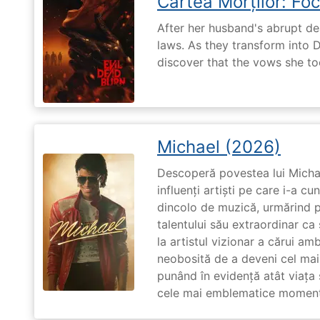
Cartea Morților: Foc
After her husband's abrupt de
laws. As they transform into 
discover that the vows she too
Michael (2026)
Descoperă povestea lui Michae
influenți artiști pe care i-a c
dincolo de muzică, urmărind p
talentului său extraordinar ca 
la artistul vizionar a cărui am
neobosită de a deveni cel mai
punând în evidență atât viața s
cele mai emblematice momente 