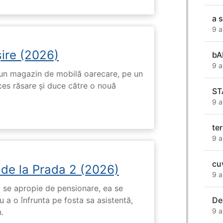
a 
9 a
ire (2026)
bA
9 a
r-un magazin de mobilă oarecare, pe un
ces răsare și duce către o nouă
ST
9 a
ter
9 a
cu
 de la Prada 2 (2026)
9 a
 se apropie de pensionare, ea se
 a o înfrunta pe fosta sa asistentă,
De
9 a
.