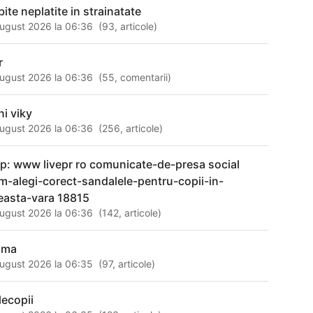
bite neplatite in strainatate
ugust 2026 la 06:36
(
93
,
articole
)
r
ugust 2026 la 06:36
(
55
,
comentarii
)
ni viky
ugust 2026 la 06:36
(
256
,
articole
)
tp: www livepr ro comunicate-de-presa social
m-alegi-corect-sandalele-pentru-copii-in-
easta-vara 18815
ugust 2026 la 06:36
(
142
,
articole
)
ama
ugust 2026 la 06:35
(
97
,
articole
)
lecopii