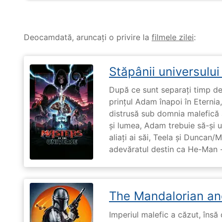
Deocamdată, aruncați o privire la
filmele zilei
:
Stăpânii universulu
După ce sunt separați timp de 
prințul Adam înapoi în Eternia
distrusă sub domnia malefică a
și lumea, Adam trebuie să-și u
aliați ai săi, Teela și Duncan/
adevăratul destin ca He-Man -
The Mandalorian an
Imperiul malefic a căzut, însă 