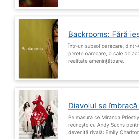
Backrooms: Fără ieș
Într-un subsol oarecare, dint
perete oarecare, o cale de ac
realitate amenințătoare.
Diavolul se îmbracă
Pe măsură ce Miranda Priestly
reunește cu Andy Sachs pentru
devenită rivală: Emily Charlton