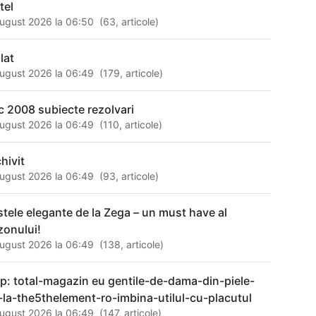
tel
ugust 2026 la 06:50
(
63
,
articole
)
lat
ugust 2026 la 06:49
(
179
,
articole
)
c 2008 subiecte rezolvari
ugust 2026 la 06:49
(
110
,
articole
)
hivit
ugust 2026 la 06:49
(
93
,
articole
)
stele elegante de la Zega – un must have al
zonului!
ugust 2026 la 06:49
(
138
,
articole
)
tp: total-magazin eu gentile-de-dama-din-piele-
-la-the5thelement-ro-imbina-utilul-cu-placutul
ugust 2026 la 06:49
(
147
,
articole
)