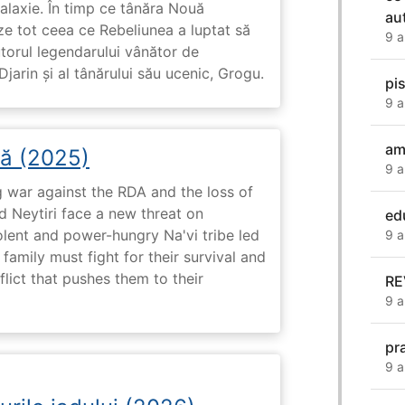
galaxie. În timp ce tânăra Nouă
au
ze tot ceea ce Rebeliunea a luptat să
9 a
torul legendarului vânător de
arin și al tânărului său ucenic, Grogu.
pi
9 a
am
șă (2025)
9 a
g war against the RDA and the loss of
nd Neytiri face a new threat on
ed
olent and power-hungry Na'vi tribe led
9 a
family must fight for their survival and
flict that pushes them to their
RE
9 a
pra
9 a