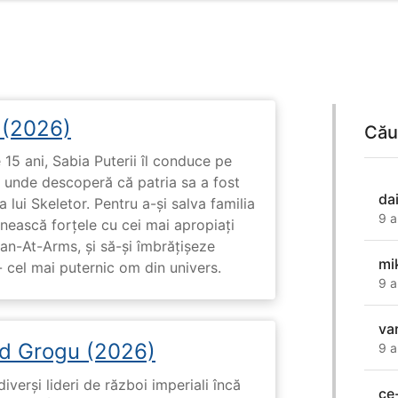
i (2026)
Cău
15 ani, Sabia Puterii îl conduce pe
, unde descoperă că patria sa a fost
da
 lui Skeletor. Pentru a-și salva familia
9 a
nească forțele cu cei mai apropiați
Man-At-Arms, și să-și îmbrățișeze
mi
 cel mai puternic om din univers.
9 a
va
d Grogu (2026)
9 a
diverși lideri de război imperiali încă
ce