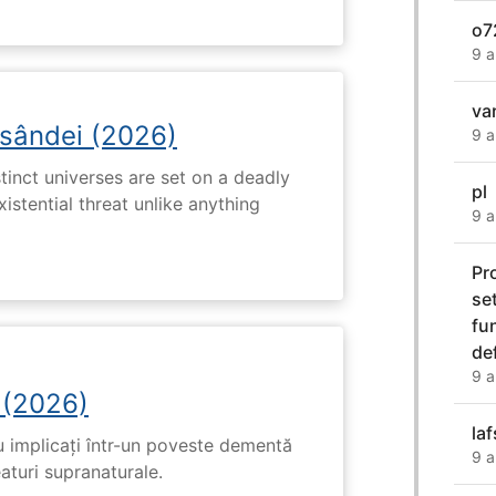
o7
9 a
va
osândei (2026)
9 a
tinct universes are set on a deadly
pl
istential threat unlike anything
9 a
Pr
se
fu
de
9 a
 (2026)
la
u implicați într-un poveste dementă
9 a
eaturi supranaturale.