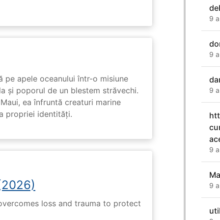
de
9 a
do
9 a
 pe apele oceanului într-o misiune
da
ula și poporul de un blestem străvechi.
9 a
Maui, ea înfruntă creaturi marine
propriei identități.
ht
cu
ac
9 a
M
(2026)
9 a
 overcomes loss and trauma to protect
uti