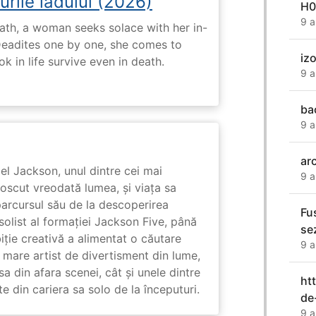
urile iadului (2026)
H0
9 a
ath, a woman seeks solace with her in-
Deadites one by one, she comes to
izo
k in life survive even in death.
9 a
ba
9 a
arc
l Jackson, unul dintre cei mai
9 a
unoscut vreodată lumea, și viața sa
arcursul său de la descoperirea
Fu
solist al formației Jackson Five, până
se
biție creativă a alimentat o căutare
9 a
 mare artist de divertisment din lume,
a din afara scenei, cât și unele dintre
ht
din cariera sa solo de la începuturi.
de
9 a