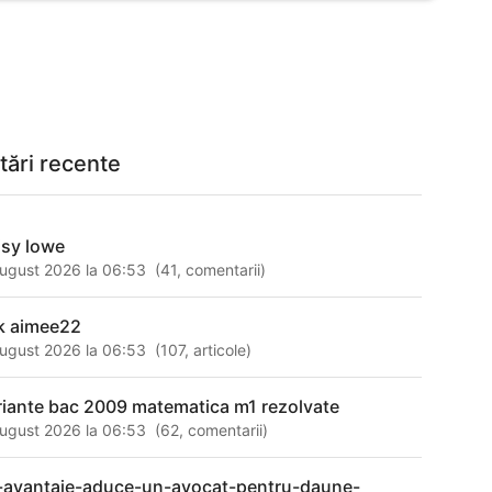
tări recente
isy lowe
ugust 2026 la 06:53
(
41
,
comentarii
)
k aimee22
ugust 2026 la 06:53
(
107
,
articole
)
riante bac 2009 matematica m1 rezolvate
ugust 2026 la 06:53
(
62
,
comentarii
)
-avantaje-aduce-un-avocat-pentru-daune-