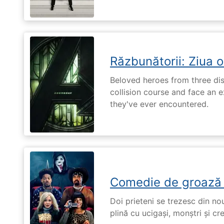
Răzbunătorii: Ziua 
Beloved heroes from three dis
collision course and face an ex
they've ever encountered.
Comedie de groază
Doi prieteni se trezesc din no
plină cu ucigași, monștri și cr