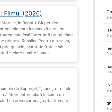
Gr
: Filmul (2026)
9 a
rbătoresc, în Regatul Ciupercilor,
ent cosmic care luminează cerul cu
ist
toarea este însă întreruptă brutal când
9 a
pe prinţesa Rosalina.Pentru a o salva,
 prin galaxie, ajutat de fratele său
ne
eaturi stelare numite Lumas.
9 a
na
9 a
IN
numele de Supergirl, își unește forțele
9 a
o călătorie interstelară în semn de
 când un adversar neașteptat lovește
gh
9 a