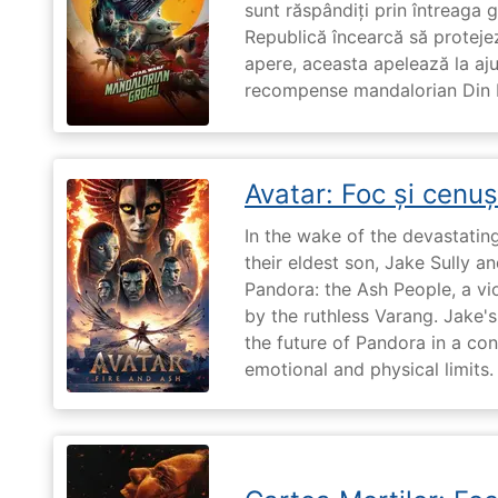
sunt răspândiți prin întreaga 
Republică încearcă să proteje
apere, aceasta apelează la aju
recompense mandalorian Din Dj
Avatar: Foc și cenu
In the wake of the devastatin
their eldest son, Jake Sully a
Pandora: the Ash People, a vi
by the ruthless Varang. Jake's 
the future of Pandora in a con
emotional and physical limits.