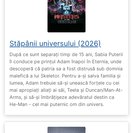
Stăpânii universului (2026)
După ce sunt separați timp de 15 ani, Sabia Puterii
îl conduce pe prințul Adam înapoi în Eternia, unde
descoperă că patria sa a fost distrusă sub domnia
malefică a lui Skeletor. Pentru a-și salva familia și
lumea, Adam trebuie să-și unească forțele cu cei
mai apropiați aliați ai săi, Teela și Duncan/Man-At-
Arms, și să-și îmbrățișeze adevăratul destin ca
He-Man - cel mai puternic om din univers.