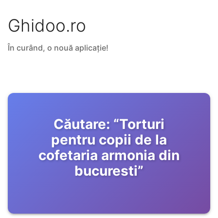
Ghidoo.ro
În curând, o nouă aplicație!
Căutare:
“
Torturi
pentru copii de la
cofetaria armonia din
bucuresti
”