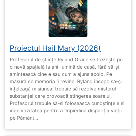
Proiectul Hail Mary (2026)
Profesorul de științe Ryland Grace se trezește pe
o navă spațială la ani-lumină de casă, fără să-și
amintească cine e sau cum a ajuns acolo. Pe
măsură ce memoria îi revine, Ryland începe să-și
înțeleagă misiunea: trebuie să rezolve misterul
substanței care provoacă stingerea soarelui.
Profesorul trebuie să-și folosească cunoștințele și
ingeniozitatea pentru a împiedica dispariția vieții
pe Pământ...