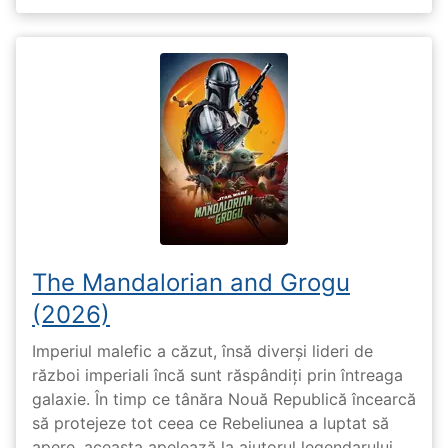
The Mandalorian and Grogu
(2026)
Imperiul malefic a căzut, însă diverși lideri de
război imperiali încă sunt răspândiți prin întreaga
galaxie. În timp ce tânăra Nouă Republică încearcă
să protejeze tot ceea ce Rebeliunea a luptat să
apere, aceasta apelează la ajutorul legendarului