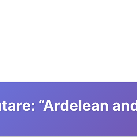
tare:
“
Ardelean and