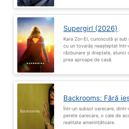
Supergirl (2026)
Kara Zor-El, cunoscută și sub 
cu un tovarăș neașteptat într-
răzbunare și dreptate, atunci
prea aproape de casă.
Backrooms: Fără ieș
Într-un subsol oarecare, dint
perete oarecare, o cale de ac
realitate amenințătoare.