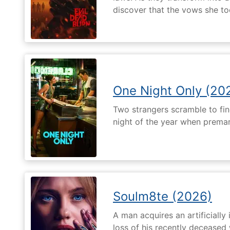
discover that the vows she too
One Night Only (20
Two strangers scramble to fi
night of the year when premari
Soulm8te (2026)
A man acquires an artificially 
loss of his recently deceased 