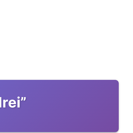
rei
”