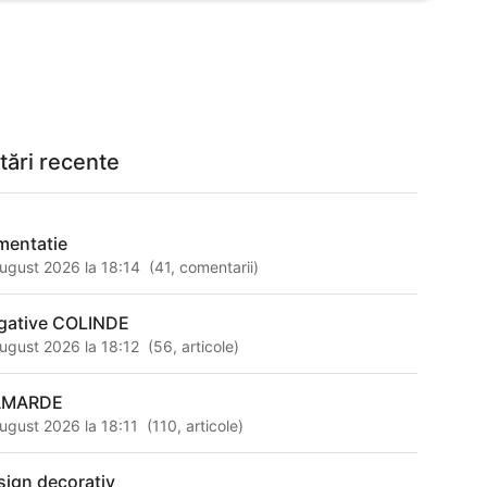
tări recente
imentatie
ugust 2026 la 18:14
(
41
,
comentarii
)
gative COLINDE
ugust 2026 la 18:12
(
56
,
articole
)
AMARDE
ugust 2026 la 18:11
(
110
,
articole
)
sign decorativ