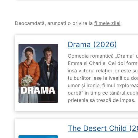
Deocamdată, aruncați o privire la
filmele zilei
:
Drama (2026)
Comedia romantică „Drama” u
Emma și Charlie. Cei doi forme
însă viitorul relației lor este 
tulburător iese la iveală cu do
umor și ironie, filmul explore
oarbă” în timp ce tânărul cupl
prietenie să treacă de impas.
The Desert Child (