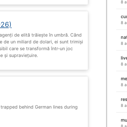
8 a
cu
8 a
026)
genți de elită trăiește în umbră. Când
na
de un miliard de dolari, ei sunt trimiși
8 a
ibil care se transformă într-un joc
e și supraviețuire.
liv
8 a
me
8 a
re
8 a
s trapped behind German lines during
mu
8 a