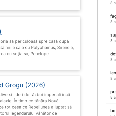
8 a
fa
8 a
)
su
8 a
toria sa periculoasă spre casă după
tâlnirile sale cu Polyphemus, Sirenele,
irea cu soția sa, Penelope.
de
8 a
len
8 a
d Grogu (2026)
pr
diverși lideri de război imperiali încă
8 a
galaxie. În timp ce tânăra Nouă
ze tot ceea ce Rebeliunea a luptat să
bo
torul legendarului vânător de