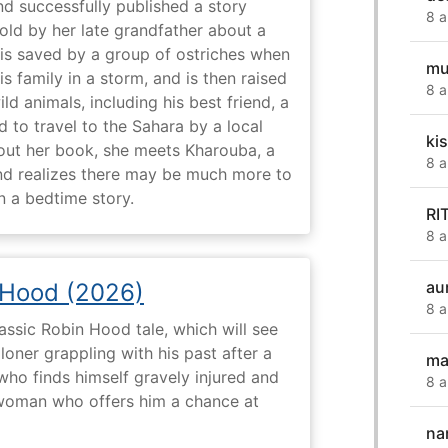
nd successfully published a story
8 a
old by her late grandfather about a
 is saved by a group of ostriches when
mu
 family in a storm, and is then raised
8 a
ld animals, including his best friend, a
d to travel to the Sahara by a local
ki
ut her book, she meets Kharouba, a
8 a
nd realizes there may be much more to
n a bedtime story.
RI
8 a
aur
 Hood (2026)
8 a
assic Robin Hood tale, which will see
loner grappling with his past after a
ma
who finds himself gravely injured and
8 a
 woman who offers him a chance at
na