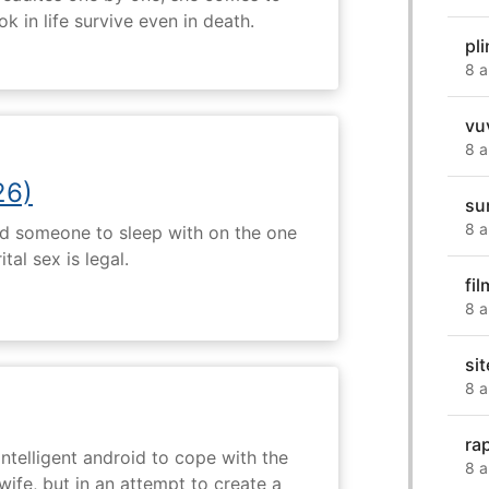
k in life survive even in death.
pl
8 a
vu
8 a
26)
su
8 a
nd someone to sleep with on the one
tal sex is legal.
fil
8 a
si
8 a
ra
intelligent android to cope with the
8 a
wife, but in an attempt to create a