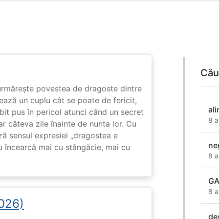
Cău
rmărește povestea de dragoste dintre
ază un cuplu cât se poate de fericit,
al
subit pus în pericol atunci când un secret
8 a
ar câteva zile înainte de nunta lor. Cu
ază sensul expresiei „dragostea e
ne
u încearcă mai cu stângăcie, mai cu
8 a
G
8 a
2026)
de