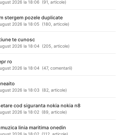
ugust 2026 la 18:06
(
91
,
articole
)
m stergem pozele duplicate
ugust 2026 la 18:05
(
180
,
articole
)
tiune te cunosc
ugust 2026 la 18:04
(
205
,
articole
)
epr ro
ugust 2026 la 18:04
(
47
,
comentarii
)
neaito
ugust 2026 la 18:03
(
82
,
articole
)
setare cod siguranta nokia nokia n8
ugust 2026 la 18:02
(
89
,
articole
)
muzica linia maritima onedin
ugust 2026 la 18:02
(
112
,
articole
)