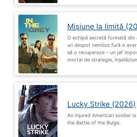
Misiune la limită (2
O echipă secretă formată din a
un despot nemilos fură o avere 
să o recupereze – un jaf impos
mortal de strategie, înșelăciun
Lucky Strike (2026)
An injured American soldier i
the Battle of the Bulge.