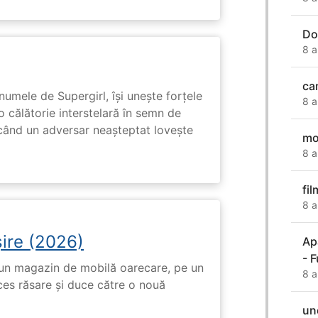
Do
8 a
ca
numele de Supergirl, își unește forțele
8 a
o călătorie interstelară în semn de
 când un adversar neașteptat lovește
mo
8 a
fil
8 a
ire (2026)
Ap
- 
r-un magazin de mobilă oarecare, pe un
8 a
ces răsare și duce către o nouă
un