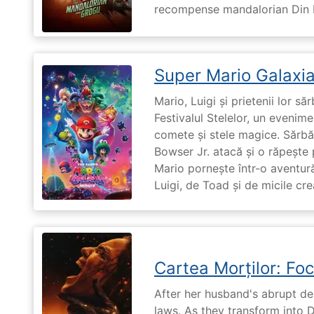
recompense mandalorian Din Dj
Super Mario Galaxia
Mario, Luigi și prietenii lor să
Festivalul Stelelor, un evenim
comete și stele magice. Sărbă
Bowser Jr. atacă și o răpește 
Mario pornește într-o aventură
Luigi, de Toad și de micile cr
Cartea Morților: Foc
After her husband's abrupt de
laws. As they transform into 