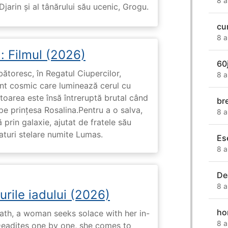
8 a
arin și al tânărului său ucenic, Grogu.
cu
8 a
: Filmul (2026)
60
rbătoresc, în Regatul Ciupercilor,
8 a
ent cosmic care luminează cerul cu
toarea este însă întreruptă brutal când
br
pe prinţesa Rosalina.Pentru a o salva,
8 a
 prin galaxie, ajutat de fratele său
eaturi stelare numite Lumas.
Es
8 a
De
8 a
urile iadului (2026)
ho
ath, a woman seeks solace with her in-
8 a
Deadites one by one, she comes to