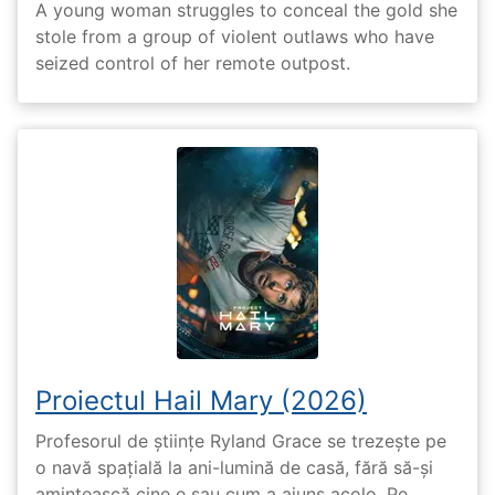
A young woman struggles to conceal the gold she
stole from a group of violent outlaws who have
seized control of her remote outpost.
Proiectul Hail Mary (2026)
Profesorul de științe Ryland Grace se trezește pe
o navă spațială la ani-lumină de casă, fără să-și
amintească cine e sau cum a ajuns acolo. Pe