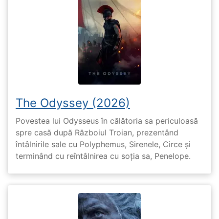
The Odyssey (2026)
Povestea lui Odysseus în călătoria sa periculoasă
spre casă după Războiul Troian, prezentând
întâlnirile sale cu Polyphemus, Sirenele, Circe și
terminând cu reîntâlnirea cu soția sa, Penelope.