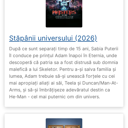
Stăpânii universului (2026)
După ce sunt separați timp de 15 ani, Sabia Puterii
îl conduce pe prințul Adam înapoi în Eternia, unde
descoperă că patria sa a fost distrusă sub domnia
malefică a lui Skeletor. Pentru a-și salva familia și
lumea, Adam trebuie să-și unească forțele cu cei
mai apropiați aliați ai săi, Teela și Duncan/Man-At-
Arms, și să-și îmbrățișeze adevăratul destin ca
He-Man - cel mai puternic om din univers.