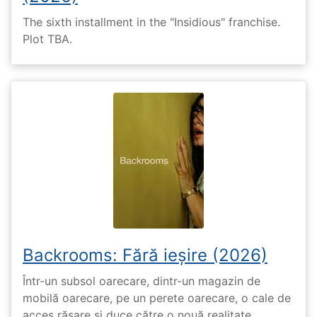
The sixth installment in the "Insidious" franchise.
Plot TBA.
Backrooms: Fără ieșire (2026)
Într-un subsol oarecare, dintr-un magazin de
mobilă oarecare, pe un perete oarecare, o cale de
acces răsare și duce către o nouă realitate