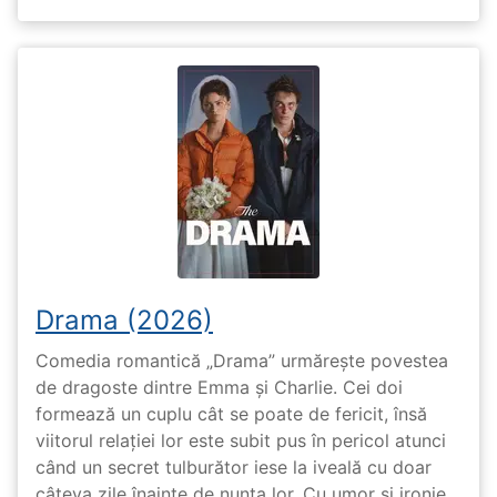
Drama (2026)
Comedia romantică „Drama” urmărește povestea
de dragoste dintre Emma și Charlie. Cei doi
formează un cuplu cât se poate de fericit, însă
viitorul relației lor este subit pus în pericol atunci
când un secret tulburător iese la iveală cu doar
câteva zile înainte de nunta lor. Cu umor și ironie,