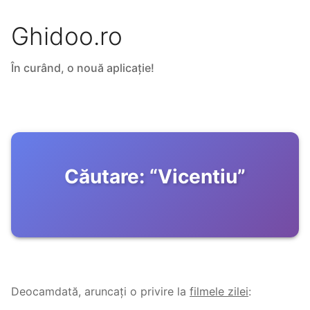
Ghidoo.ro
În curând, o nouă aplicație!
Căutare:
“
Vicentiu
”
Deocamdată, aruncați o privire la
filmele zilei
: