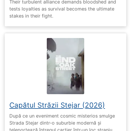
Their turbulent alliance demands bloodshed and
tests loyalties as survival becomes the ultimate
stakes in their fight.
Capătul Străzii Stejar (2026)
După ce un eveniment cosmic misterios smulge
Strada Stejar dintr-o suburbie modernă și
teleportează întregul cartier într-un loc straniu,