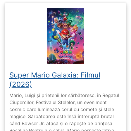
Super Mario Galaxia: Filmul
(2026)
Mario, Luigi și prietenii lor sărbătoresc, în Regatul
Ciupercilor, Festivalul Stelelor, un eveniment
cosmic care luminează cerul cu comete și stele
magice. Sărbătoarea este însă întreruptă brutal
când Bowser Jr. atacă și o răpește pe prinţesa
Rosalina.Pentru a o salva, Mario pornește într-o