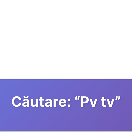
Căutare:
“
Pv tv
”