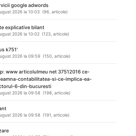
rvicii google adwords
ugust 2026 la 10:03
(
96
,
articole
)
te explicative bilant
ugust 2026 la 10:02
(
123
,
articole
)
us k751'
ugust 2026 la 09:59
(
150
,
articole
)
tp: www articolulmeu net 37512016 ce-
seamna-contabilitatea-si-ce-implica-ea-
ctorul-6-din-bucuresti
ugust 2026 la 09:58
(
198
,
articole
)
ant
ugust 2026 la 09:58
(
191
,
articole
)
zare