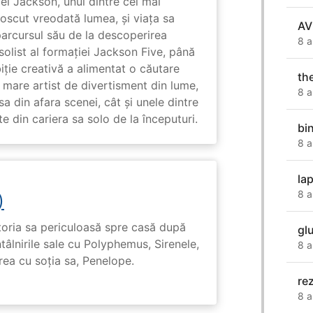
l Jackson, unul dintre cei mai
unoscut vreodată lumea, și viața sa
AV
arcursul său de la descoperirea
8 a
solist al formației Jackson Five, până
biție creativă a alimentat o căutare
th
 mare artist de divertisment din lume,
8 a
a din afara scenei, cât și unele dintre
din cariera sa solo de la începuturi.
bi
8 a
la
8 a
)
toria sa periculoasă spre casă după
gl
tâlnirile sale cu Polyphemus, Sirenele,
8 a
irea cu soția sa, Penelope.
re
8 a