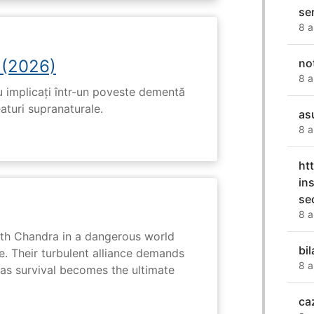
se
8 a
 (2026)
no
8 a
u implicați într-un poveste dementă
eaturi supranaturale.
as
8 a
ht
in
se
8 a
ith Chandra in a dangerous world
bil
e. Their turbulent alliance demands
8 a
 as survival becomes the ultimate
ca