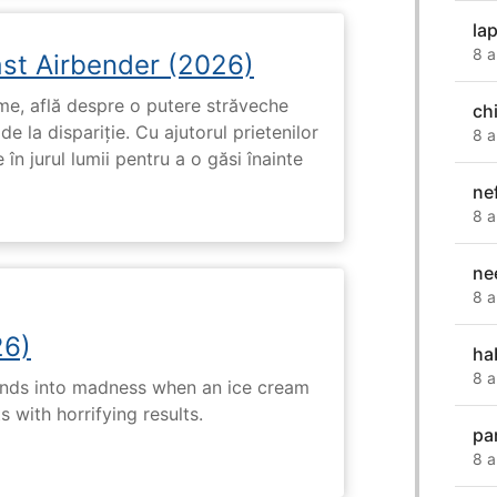
la
8 a
ast Airbender (2026)
ume, află despre o putere străveche
ch
de la dispariție. Cu ajutorul prietenilor
8 a
e în jurul lumii pentru a o găsi înainte
nef
8 a
ne
8 a
26)
ha
8 a
ends into madness when an ice cream
 with horrifying results.
par
8 a