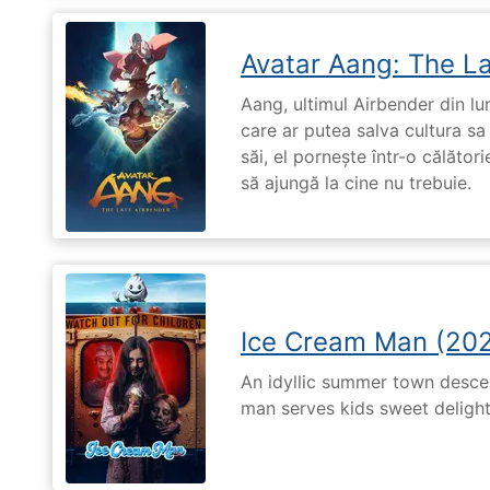
Avatar Aang: The L
Aang, ultimul Airbender din l
care ar putea salva cultura sa 
săi, el pornește într-o călători
să ajungă la cine nu trebuie.
Ice Cream Man (20
An idyllic summer town desc
man serves kids sweet delights