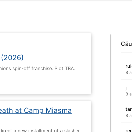
Cău
 (2026)
ru
nions spin-off franchise. Plot TBA.
8 a
j
8 a
eath at Camp Miasma
ta
8 a
re
direct a new installment of a slasher