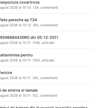
teoporoza coxartroza
ugust 2026 la 10:15
(
34
,
comentarii
)
flete pereche ep 734
ugust 2026 la 10:12
(
80
,
comentarii
)
9596684430RO din 05-12-2011
ugust 2026 la 10:11
(
148
,
articole
)
caltamintea pentru
ugust 2026 la 10:11
(
184
,
articole
)
ericire
ugust 2026 la 10:11
(
45
,
comentarii
)
ei de smirna si tamaie
ugust 2026 la 10:11
(
52
,
comentarii
)
minul de batrani din bucuresti asociatia crestina