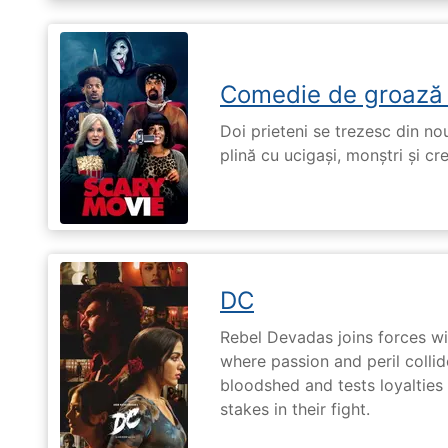
Comedie de groază
Doi prieteni se trezesc din no
plină cu ucigași, monștri și cr
DC
Rebel Devadas joins forces w
where passion and peril collid
bloodshed and tests loyalties
stakes in their fight.