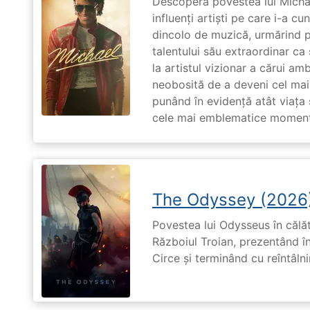
Descoperă povestea lui Michae
influenți artiști pe care i-a c
dincolo de muzică, urmărind p
talentului său extraordinar ca 
la artistul vizionar a cărui am
neobosită de a deveni cel mai
punând în evidență atât viața s
cele mai emblematice momente 
The Odyssey (2026
Povestea lui Odysseus în călă
Războiul Troian, prezentând în
Circe și terminând cu reîntâln