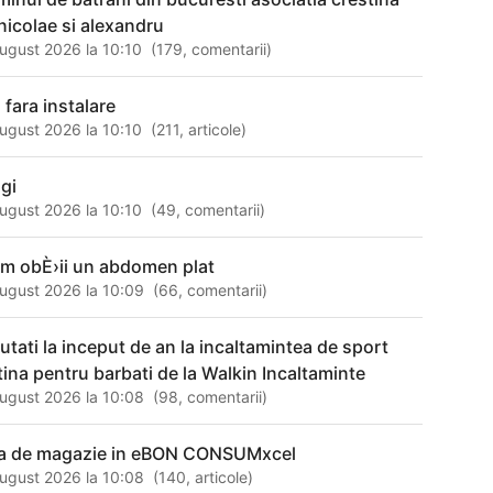
 nicolae si alexandru
ugust 2026 la 10:10
(
179
,
comentarii
)
 fara instalare
ugust 2026 la 10:10
(
211
,
articole
)
ggi
ugust 2026 la 10:10
(
49
,
comentarii
)
m obÈ›ii un abdomen plat
ugust 2026 la 10:09
(
66
,
comentarii
)
utati la inceput de an la incaltamintea de sport
ftina pentru barbati de la Walkin Incaltaminte
ugust 2026 la 10:08
(
98
,
comentarii
)
sa de magazie in eBON CONSUMxcel
ugust 2026 la 10:08
(
140
,
articole
)