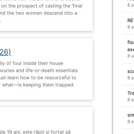
8 a
 on the prospect of casting the ‘final
, and the two women descend into a
.
RE
8 a
fi
ex
26)
8 a
ly of four inside their house
uxuries and life-or-death essentials
sc
ust learn how to be resourceful to
8 a
 what—is keeping them trapped.
Tr
8 a
sm
8 a
e 19 ani, este răpit și forțat să