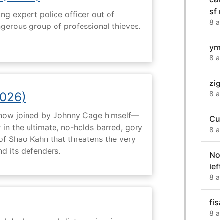
sf
ng expert police officer out of
8 a
ngerous group of professional thieves.
ym
8 a
zi
8 a
2026)
now joined by Johnny Cage himself—
Cu
 in the ultimate, no-holds barred, gory
8 a
 of Shao Kahn that threatens the very
nd its defenders.
No
ie
8 a
fi
8 a