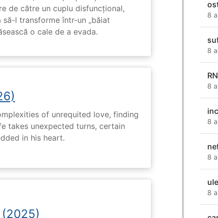
os
e de către un cuplu disfuncțional,
8 a
 să-l transforme într-un „băiat
ăsească o cale de a evada.
su
8 a
RN
8 a
26)
in
plexities of unrequited love, finding
8 a
fe takes unexpected turns, certain
ded in his heart.
nef
8 a
ul
8 a
 (2025)
ca