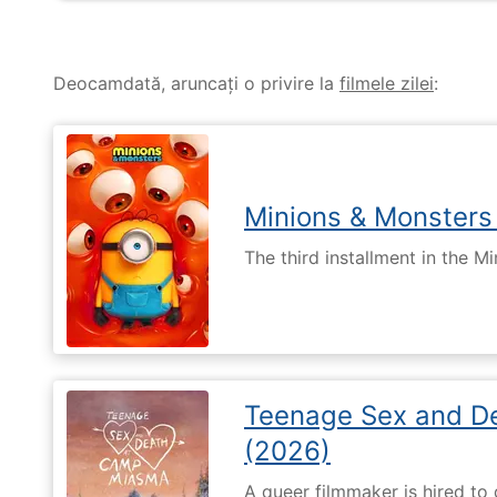
Deocamdată, aruncați o privire la
filmele zilei
:
Minions & Monsters
The third installment in the Mi
Teenage Sex and D
(2026)
A queer filmmaker is hired to 