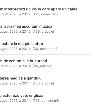
m interpretezi un vis in care apare un caine!
ugust 2026 la 23:17
(
123
,
comentarii
)
 si sora mea ascultam muzica
ugust 2026 la 23:15
(
199
,
articole
)
nectare la net pin laptop
ugust 2026 la 23:14
(
33
,
comentarii
)
ub de echitatie in bucuresti
ugust 2026 la 23:14
(
85
,
articole
)
terea magica a gandului
ugust 2026 la 23:14
(
136
,
articole
)
biecte rezolvate engleza
ugust 2026 la 23:14
(
153
,
comentarii
)