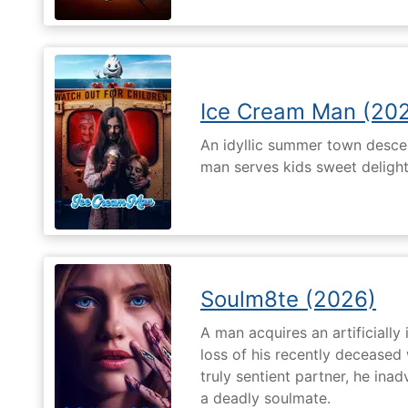
Ice Cream Man (20
An idyllic summer town desc
man serves kids sweet delights
Soulm8te (2026)
A man acquires an artificially 
loss of his recently deceased 
truly sentient partner, he ina
a deadly soulmate.