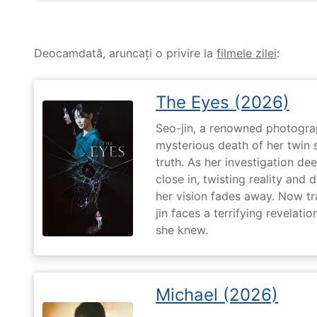
Deocamdată, aruncați o privire la
filmele zilei
:
The Eyes (2026)
Seo-jin, a renowned photograp
mysterious death of her twin 
truth. As her investigation d
close in, twisting reality and 
her vision fades away. Now t
jin faces a terrifying revelati
she knew.
Michael (2026)