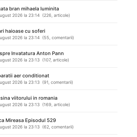
gata bran mihaela luminita
ugust 2026 la 23:14
(
226
,
articole
)
ari haioase cu soferi
ugust 2026 la 23:14
(
55
,
comentarii
)
spre Invatatura Anton Pann
ugust 2026 la 23:13
(
107
,
articole
)
paratii aer conditionat
ugust 2026 la 23:13
(
91
,
comentarii
)
sina viitorului in romania
ugust 2026 la 23:13
(
169
,
articole
)
ca Mireasa Episodul 529
ugust 2026 la 23:13
(
62
,
comentarii
)