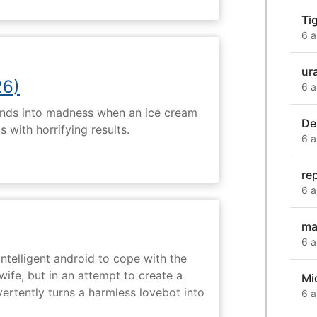
Ti
6 a
ur
26)
6 a
ends into madness when an ice cream
De
 with horrifying results.
6 a
re
6 a
ma
6 a
intelligent android to cope with the
wife, but in an attempt to create a
Mi
dvertently turns a harmless lovebot into
6 a