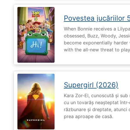
Povestea jucăriilor 
When Bonnie receives a Lilypa
obsessed, Buzz, Woody, Jessie
become exponentially harder 
with the all-new threat to pla
Supergirl (2026)
Kara Zor-El, cunoscută și sub 
cu un tovarăș neașteptat într-
răzbunare și dreptate, atunci
prea aproape de casă.