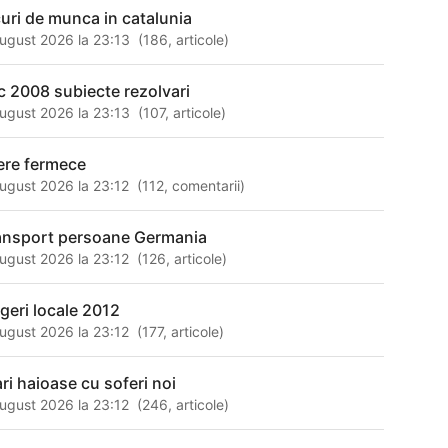
curi de munca in catalunia
ugust 2026 la 23:13
(
186
,
articole
)
c 2008 subiecte rezolvari
ugust 2026 la 23:13
(
107
,
articole
)
ere fermece
ugust 2026 la 23:12
(
112
,
comentarii
)
ansport persoane Germania
ugust 2026 la 23:12
(
126
,
articole
)
egeri locale 2012
ugust 2026 la 23:12
(
177
,
articole
)
ari haioase cu soferi noi
ugust 2026 la 23:12
(
246
,
articole
)