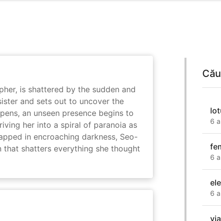
Cău
her, is shattered by the sudden and
sister and sets out to uncover the
lo
eepens, an unseen presence begins to
6 a
driving her into a spiral of paranoia as
rapped in encroaching darkness, Seo-
fe
on that shatters everything she thought
6 a
el
6 a
vi