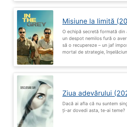
Misiune la limită (2
O echipă secretă formată din a
un despot nemilos fură o avere 
să o recupereze – un jaf impos
mortal de strategie, înșelăciun
Ziua adevărului (20
Dacă ai afla că nu suntem singu
ți-ar dovedi asta, te-ai teme?