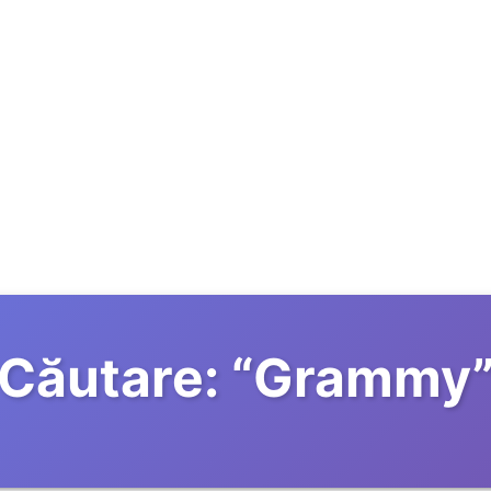
Căutare:
“
Grammy