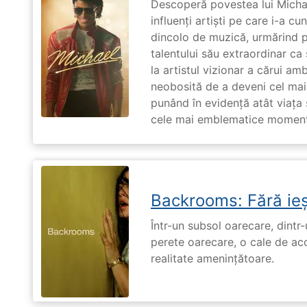
Descoperă povestea lui Michae
influenți artiști pe care i-a c
dincolo de muzică, urmărind p
talentului său extraordinar ca 
la artistul vizionar a cărui am
neobosită de a deveni cel mai
punând în evidență atât viața s
cele mai emblematice momente 
Backrooms: Fără ieș
Într-un subsol oarecare, dint
perete oarecare, o cale de ac
realitate amenințătoare.