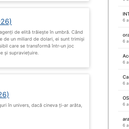
IN
026)
6 a
genți de elită trăiește în umbră. Când
or
de un miliard de dolari, ei sunt trimiși
6 a
ibil care se transformă într-un joc
e și supraviețuire.
Ac
6 a
Ca
6 a
26)
OS
6 a
ri în univers, dacă cineva ți-ar arăta,
ar
6 a