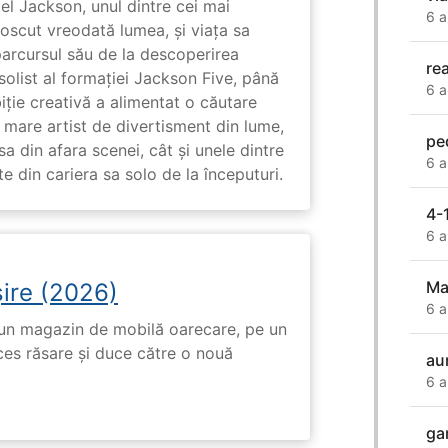
l Jackson, unul dintre cei mai
6 a
unoscut vreodată lumea, și viața sa
arcursul său de la descoperirea
re
solist al formației Jackson Five, până
6 a
biție creativă a alimentat o căutare
 mare artist de divertisment din lume,
pe
a din afara scenei, cât și unele dintre
6 a
din cariera sa solo de la începuturi.
4-
6 a
Ma
ire (2026)
6 a
r-un magazin de mobilă oarecare, pe un
ces răsare și duce către o nouă
au
6 a
ga