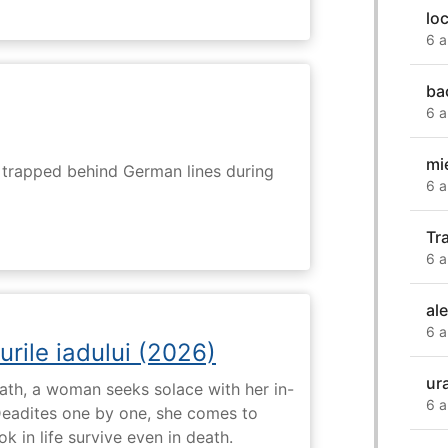
lo
6 a
ba
6 a
mi
s trapped behind German lines during
6 a
Tr
6 a
al
6 a
urile iadului (2026)
ur
ath, a woman seeks solace with her in-
6 a
Deadites one by one, she comes to
k in life survive even in death.