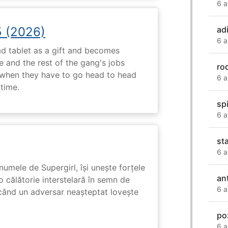
6 a
5 (2026)
ad
6 a
d tablet as a gift and becomes
 and the rest of the gang's jobs
ro
when they have to go head to head
6 a
ytime.
sp
6 a
sta
6 a
numele de Supergirl, își unește forțele
ant
o călătorie interstelară în semn de
6 a
 când un adversar neașteptat lovește
po
6 a