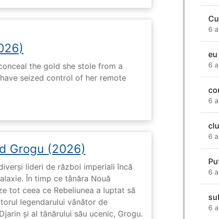
Cu
6 a
2026)
eu
6 a
onceal the gold she stole from a
have seized control of her remote
co
6 a
cl
6 a
d Grogu (2026)
Pu
diverși lideri de război imperiali încă
6 a
galaxie. În timp ce tânăra Nouă
ze tot ceea ce Rebeliunea a luptat să
su
torul legendarului vânător de
6 a
arin și al tânărului său ucenic, Grogu.