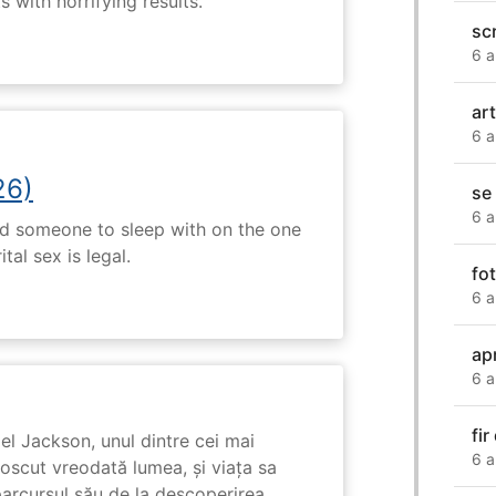
 with horrifying results.
sc
6 a
ar
6 a
26)
se 
6 a
nd someone to sleep with on the one
tal sex is legal.
fo
6 a
apr
6 a
fir
l Jackson, unul dintre cei mai
6 a
unoscut vreodată lumea, și viața sa
arcursul său de la descoperirea