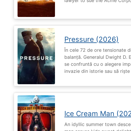
lawyer to sue the Acme Corpo
Pressure (2026)
În cele 72 de ore tensionate di
balanță. Generalul Dwight D. 
se confruntă cu o alegere imp
invazie din istorie sau să riște
Ice Cream Man (20
An idyllic summer town desc