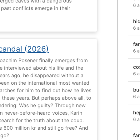
erged caves with a dangerous
6 a
past conflicts emerge in their
hi
6 a
fa
Scandal (2026)
6 a
 Joachim Posener finally emerges from
co
e interviewed about his life and the
6 a
years ago, he disappeared without a
 been on the international most wanted
bu
earches for him to find out how he lives
6 a
 these years. But perhaps above all, to
dering: Was he guilty? Through new
he
m never-before-heard voices, Karin
6 a
search for the truth about the coup.
 600 million kr and still go free? And
fa
 go?