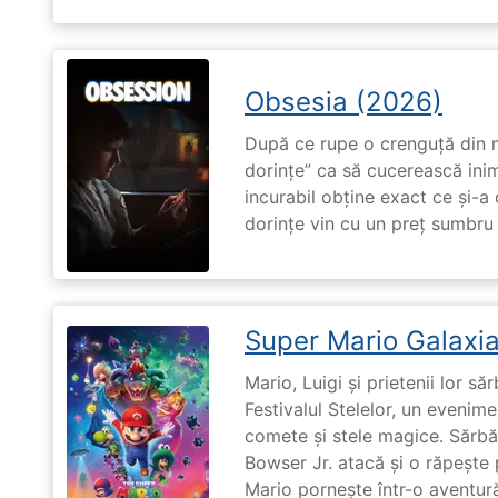
Obsesia (2026)
După ce rupe o crenguță din m
dorințe” ca să cucerească ini
incurabil obține exact ce și-a
dorințe vin cu un preț sumbru ș
Super Mario Galaxia
Mario, Luigi și prietenii lor să
Festivalul Stelelor, un evenim
comete și stele magice. Sărbă
Bowser Jr. atacă și o răpește 
Mario pornește într-o aventură