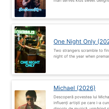
man serves kids sweet delights
One Night Only (20
Two strangers scramble to fi
night of the year when premari
Michael (2026)
Descoperă povestea lui Michae
influenți artiști pe care i-a c
dincolo de muzică, urmărind p