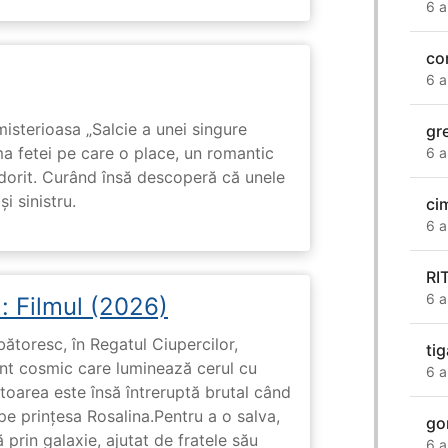
6 a
co
6 a
isterioasa „Salcie a unei singure
gr
ma fetei pe care o place, un romantic
6 a
 dorit. Curând însă descoperă că unele
i sinistru.
ci
6 a
RI
6 a
: Filmul (2026)
rbătoresc, în Regatul Ciupercilor,
ti
ent cosmic care luminează cerul cu
6 a
toarea este însă întreruptă brutal când
pe prinţesa Rosalina.Pentru a o salva,
go
 prin galaxie, ajutat de fratele său
6 a