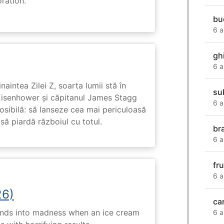
ration.
bu
6 a
gh
6 a
naintea Zilei Z, soarta lumii stă în
su
Eisenhower și căpitanul James Stagg
6 a
osibilă: să lanseze cea mai periculoasă
 să piardă războiul cu totul.
bra
6 a
fr
6 a
26)
ca
ends into madness when an ice cream
6 a