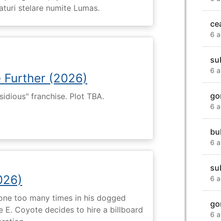
eaturi stelare numite Lumas.
ce
6 a
su
6 a
e Further (2026)
go
nsidious" franchise. Plot TBA.
6 a
bu
6 a
su
026)
6 a
 one too many times in his dogged
go
e E. Coyote decides to hire a billboard
6 a