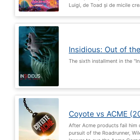
Luigi, de Toad și de micile cr
Insidious: Out of th
The sixth installment in the "I
Coyote vs ACME (2
After Acme products fail him
pursuit of the Roadrunner, Wil