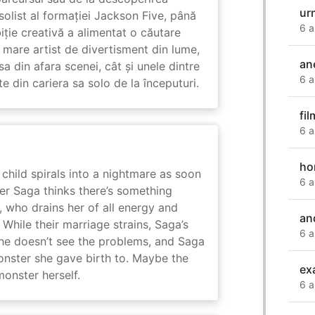
ur
solist al formației Jackson Five, până
6 a
biție creativă a alimentat o căutare
 mare artist de divertisment din lume,
an
a din afara scenei, cât și unele dintre
6 a
din cariera sa solo de la începuturi.
fi
6 a
ho
child spirals into a nightmare as soon
6 a
er Saga thinks there’s something
, who drains her of all energy and
an
While their marriage strains, Saga’s
6 a
 he doesn’t see the problems, and Saga
monster she gave birth to. Maybe the
ex
onster herself.
6 a