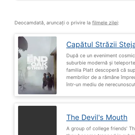
Deocamdată, aruncați o privire la
filmele zilei
:
Capătul Străzii Stej
După ce un eveniment cosmic 
suburbie modernă și teleportea
familia Platt descoperă că su
membrilor de a rămâne împreu
într-un mediu de nerecunoscut
The Devil's Mouth
A group of college friends' T