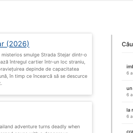
ar (2026)
Cău
misterios smulge Strada Stejar dintr-o
ză întregul cartier într-un loc straniu,
im
praviețuirea depinde de capacitatea
6 a
nă, în timp ce încearcă să se descurce
.
un 
6 a
la
6 a
hailand adventure turns deadly when
cr