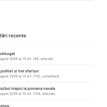
tări recente
belsugat
ugust 2026 la 15:43
(
46
,
articole
)
politist si trei sferturi
ugust 2026 la 15:43
(
110
,
comentarii
)
 razboi inapoi la pomana navala
ugust 2026 la 15:43
(
154
,
articole
)
ashes