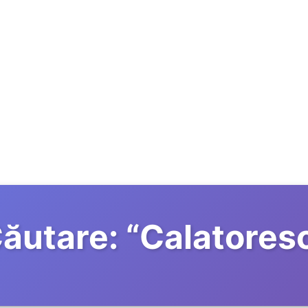
ăutare:
“
Calatores