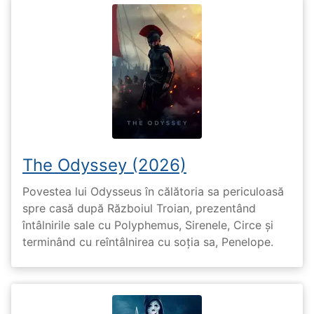
The Odyssey (2026)
Povestea lui Odysseus în călătoria sa periculoasă
spre casă după Războiul Troian, prezentând
întâlnirile sale cu Polyphemus, Sirenele, Circe și
terminând cu reîntâlnirea cu soția sa, Penelope.