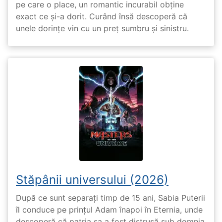
pe care o place, un romantic incurabil obține
exact ce și-a dorit. Curând însă descoperă că
unele dorințe vin cu un preț sumbru și sinistru.
Stăpânii universului (2026)
După ce sunt separați timp de 15 ani, Sabia Puterii
îl conduce pe prințul Adam înapoi în Eternia, unde
descoperă că patria sa a fost distrusă sub domnia