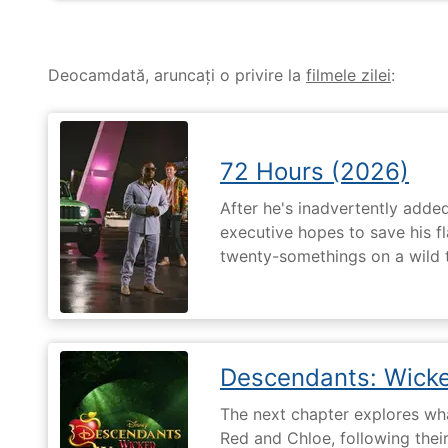
Deocamdată, aruncați o privire la
filmele zilei
:
72 Hours (2026)
After he's inadvertently added
executive hopes to save his fl
twenty-somethings on a wild 
Descendants: Wick
The next chapter explores what 
Red and Chloe, following their