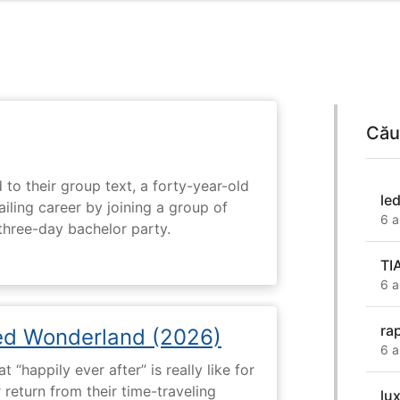
Cău
 to their group text, a forty-year-old
le
ailing career by joining a group of
6 a
three-day bachelor party.
TI
6 a
ra
ed Wonderland (2026)
6 a
“happily ever after” is really like for
 return from their time-traveling
lux