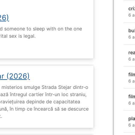
cr
6 a
26)
nd someone to sleep with on the one
bu
tal sex is legal.
6 a
re
6 a
fil
ar (2026)
6 a
misterios smulge Strada Stejar dintr-o
ză întregul cartier într-un loc straniu,
fil
praviețuirea depinde de capacitatea
6 a
nă, în timp ce încearcă să se descurce
.
pl
6 a