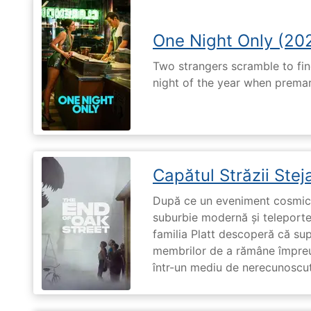
One Night Only (20
Two strangers scramble to fi
night of the year when premari
Capătul Străzii Stej
După ce un eveniment cosmic 
suburbie modernă și teleportea
familia Platt descoperă că su
membrilor de a rămâne împreu
într-un mediu de nerecunoscut