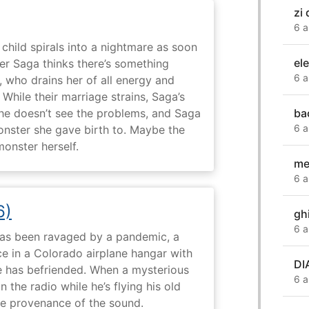
zi
6 a
child spirals into a nightmare as soon
el
er Saga thinks there’s something
6 a
, who drains her of all energy and
While their marriage strains, Saga’s
ba
 he doesn’t see the problems, and Saga
6 a
monster she gave birth to. Maybe the
onster herself.
me
6 a
6)
gh
6 a
 has been ravaged by a pandemic, a
e in a Colorado airplane hangar with
DI
 has befriended. When a mysterious
6 a
the radio while he’s flying his old
the provenance of the sound.