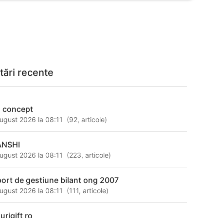
tări recente
d concept
ugust 2026 la 08:11
(
92
,
articole
)
ANSHI
ugust 2026 la 08:11
(
223
,
articole
)
port de gestiune bilant ong 2007
ugust 2026 la 08:11
(
111
,
articole
)
urigift ro