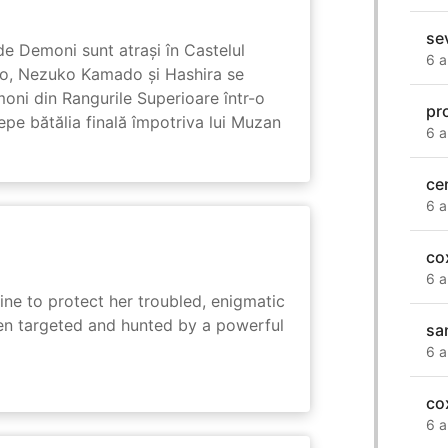
se
de Demoni sunt atrași în Castelul
6 a
ado, Nezuko Kamado și Hashira se
moni din Rangurile Superioare într-o
pr
cepe bătălia finală împotriva lui Muzan
6 a
ce
6 a
co
6 a
ine to protect her troubled, enigmatic
en targeted and hunted by a powerful
sa
6 a
co
6 a