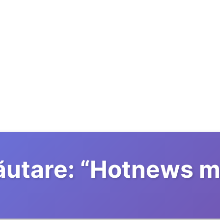
utare:
“
Hotnews 