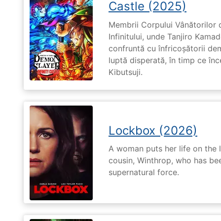
Castle (2025)
Membrii Corpului Vânătorilor 
Infinitului, unde Tanjiro Kam
confruntă cu înfricoșătorii de
luptă disperată, în timp ce în
Kibutsuji.
Lockbox (2026)
A woman puts her life on the l
cousin, Winthrop, who has be
supernatural force.