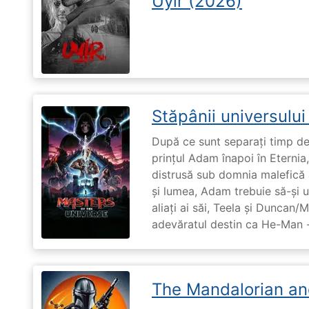
Uyir (2026)
Stăpânii universulu
După ce sunt separați timp de 
prințul Adam înapoi în Eternia
distrusă sub domnia malefică a
și lumea, Adam trebuie să-și u
aliați ai săi, Teela și Duncan/
adevăratul destin ca He-Man -
The Mandalorian an