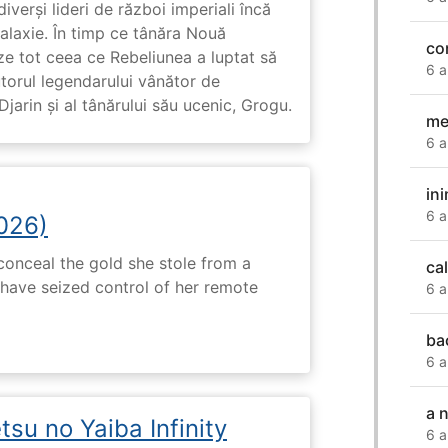
diverși lideri de război imperiali încă
galaxie. În timp ce tânăra Nouă
co
ze tot ceea ce Rebeliunea a luptat să
6 a
torul legendarului vânător de
arin și al tânărului său ucenic, Grogu.
me
6 a
in
6 a
2026)
onceal the gold she stole from a
ca
have seized control of her remote
6 a
ba
6 a
a 
su no Yaiba Infinity
6 a