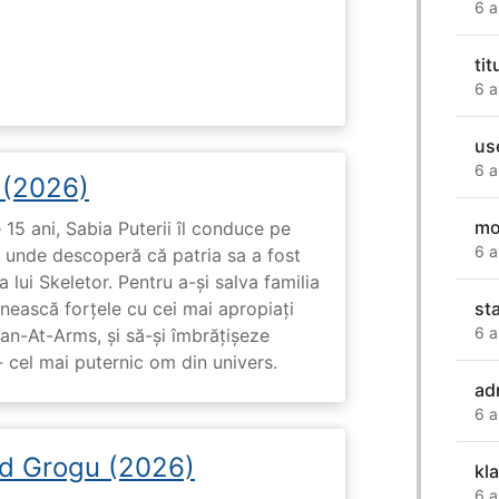
6 a
tit
6 a
us
6 a
i (2026)
mo
15 ani, Sabia Puterii îl conduce pe
6 a
, unde descoperă că patria sa a fost
 lui Skeletor. Pentru a-și salva familia
st
nească forțele cu cei mai apropiați
6 a
Man-At-Arms, și să-și îmbrățișeze
 cel mai puternic om din univers.
ad
6 a
d Grogu (2026)
kl
6 a