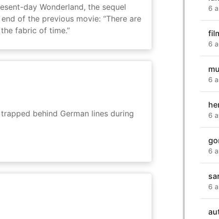
present-day Wonderland, the sequel
6 a
e end of the previous movie: “There are
he fabric of time.”
fi
6 a
mu
6 a
he
s trapped behind German lines during
6 a
go
6 a
sa
6 a
au