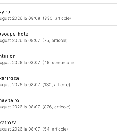
vy ro
ugust 2026 la 08:08
(
830
,
articole
)
osoape-hotel
ugust 2026 la 08:07
(
75
,
articole
)
nturion
ugust 2026 la 08:07
(
46
,
comentarii
)
xartroza
ugust 2026 la 08:07
(
130
,
articole
)
navita ro
ugust 2026 la 08:07
(
826
,
articole
)
xatroza
ugust 2026 la 08:07
(
54
,
articole
)