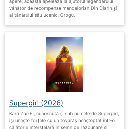
apere, aceasta apelează la ajutorul legendarului
vânător de recompense mandalorian Din Djarin și
al tânărului său ucenic, Grogu.
Supergirl (2026)
Kara Zor-El, cunoscută și sub numele de Supergirl,
își unește forțele cu un tovarăș neașteptat într-o
călătorie interstelară în semn de răzbunare și