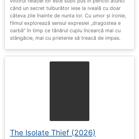
viitorul relației lor este subit pus în pericol atunci
când un secret tulburător iese la iveală cu doar
câteva zile înainte de nunta lor. Cu umor și ironie,
filmul explorează sensul expresiei „dragostea e
oarbă” în timp ce tânărul cuplu încearcă mai cu
stângăcie, mai cu prietenie să treacă de impas.
The Isolate Thief (2026)