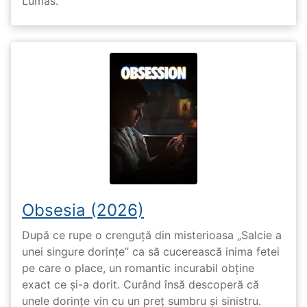
Lumas.
Obsesia (2026)
După ce rupe o crenguță din misterioasa „Salcie a
unei singure dorințe” ca să cucerească inima fetei
pe care o place, un romantic incurabil obține
exact ce și-a dorit. Curând însă descoperă că
unele dorințe vin cu un preț sumbru și sinistru.