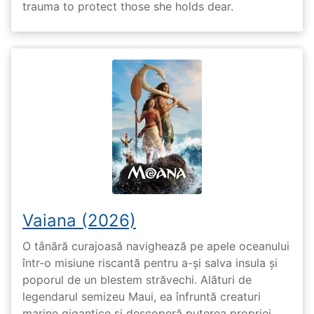
trauma to protect those she holds dear.
Vaiana (2026)
O tânără curajoasă navighează pe apele oceanului
într-o misiune riscantă pentru a-și salva insula și
poporul de un blestem străvechi. Alături de
legendarul semizeu Maui, ea înfruntă creaturi
marine gigantice și descoperă puterea propriei