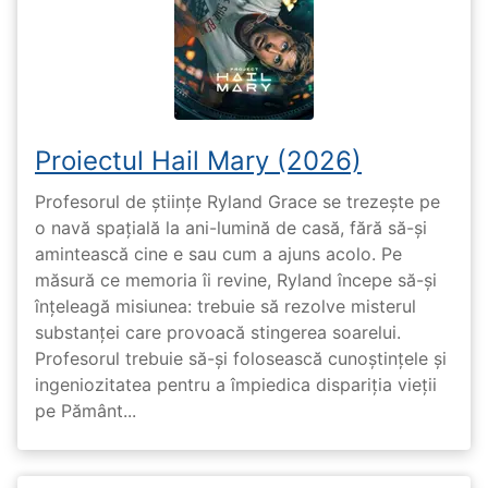
Proiectul Hail Mary (2026)
Profesorul de științe Ryland Grace se trezește pe
o navă spațială la ani-lumină de casă, fără să-și
amintească cine e sau cum a ajuns acolo. Pe
măsură ce memoria îi revine, Ryland începe să-și
înțeleagă misiunea: trebuie să rezolve misterul
substanței care provoacă stingerea soarelui.
Profesorul trebuie să-și folosească cunoștințele și
ingeniozitatea pentru a împiedica dispariția vieții
pe Pământ...