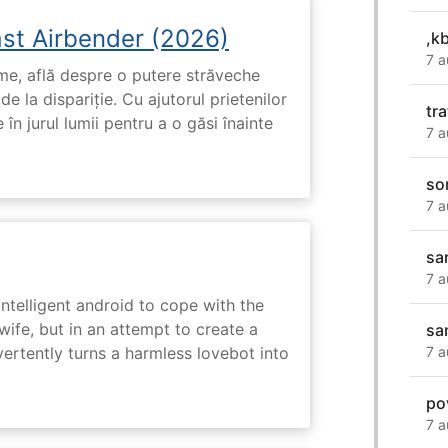
ast Airbender (2026)
,k
7 a
ume, află despre o putere străveche
de la dispariție. Cu ajutorul prietenilor
tr
e în jurul lumii pentru a o găsi înainte
7 a
sor
7 a
sa
7 a
intelligent android to cope with the
wife, but in an attempt to create a
sa
dvertently turns a harmless lovebot into
7 a
po
7 a