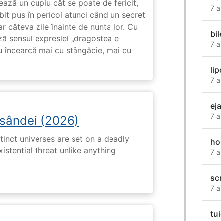
ază un cuplu cât se poate de fericit,
7 a
subit pus în pericol atunci când un secret
ar câteva zile înainte de nunta lor. Cu
bi
ază sensul expresiei „dragostea e
7 a
u încearcă mai cu stângăcie, mai cu
li
7 a
ej
7 a
osândei (2026)
tinct universes are set on a deadly
ho
istential threat unlike anything
7 a
sc
7 a
tu