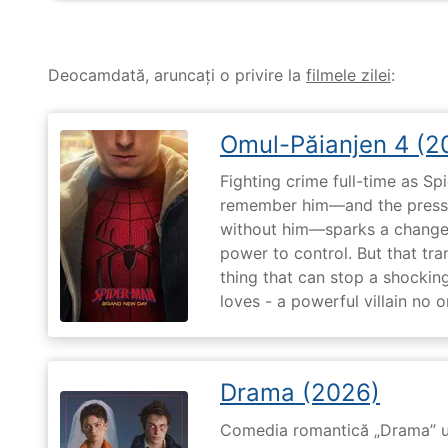
Deocamdată, aruncați o privire la
filmele zilei
:
Omul-Păianjen 4 (2
Fighting crime full-time as Sp
remember him—and the pressur
without him—sparks a change 
power to control. But that tr
thing that can stop a shockin
loves - a powerful villain no 
Drama (2026)
Comedia romantică „Drama” u