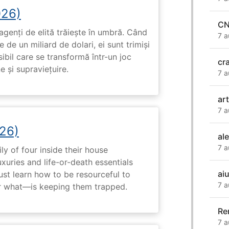
026)
C
genți de elită trăiește în umbră. Când
7 a
de un miliard de dolari, ei sunt trimiși
ibil care se transformă într-un joc
cr
e și supraviețuire.
7 a
ar
7 a
26)
al
7 a
ly of four inside their house
uxuries and life-or-death essentials
ai
ust learn how to be resourceful to
7 a
 what—is keeping them trapped.
Re
7 a