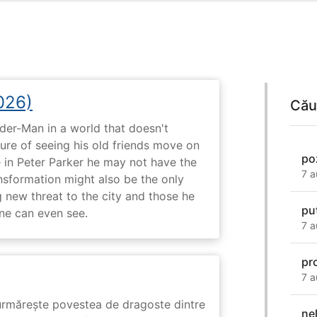
026)
Cău
ider-Man in a world that doesn't
e of seeing his old friends move on
po
in Peter Parker he may not have the
7 a
ansformation might also be the only
g new threat to the city and those he
pu
one can even see.
7 a
pr
7 a
rmărește povestea de dragoste dintre
ne