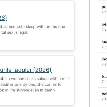
po
7 a
26)
pe
nd someone to sleep with on the one
7 a
tal sex is legal.
io
7 a
in
7 a
urile iadului (2026)
fo
ath, a woman seeks solace with her in-
7 a
Deadites one by one, she comes to
k in life survive even in death.
ba
7 a