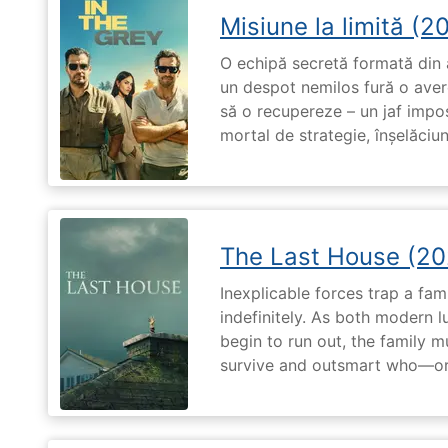
Misiune la limită (2
O echipă secretă formată din a
un despot nemilos fură o avere 
să o recupereze – un jaf impos
mortal de strategie, înșelăciun
The Last House (20
Inexplicable forces trap a fami
indefinitely. As both modern l
begin to run out, the family m
survive and outsmart who—or