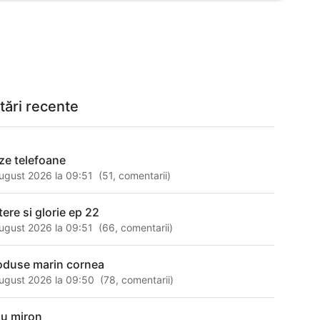
tări recente
ze telefoane
ugust 2026 la 09:51
(
51
,
comentarii
)
tere si glorie ep 22
ugust 2026 la 09:51
(
66
,
comentarii
)
oduse marin cornea
ugust 2026 la 09:50
(
78
,
comentarii
)
lu miron