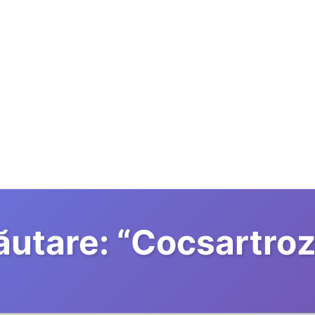
ăutare:
“
Cocsartro