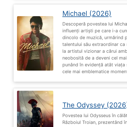
Michael (2026)
Descoperă povestea lui Michae
influenți artiști pe care i-a c
dincolo de muzică, urmărind p
talentului său extraordinar ca 
la artistul vizionar a cărui am
neobosită de a deveni cel mai
punând în evidență atât viața s
cele mai emblematice momente 
The Odyssey (2026
Povestea lui Odysseus în călă
Războiul Troian, prezentând în