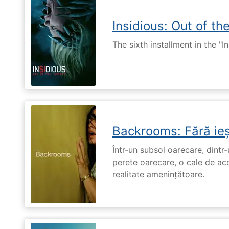
Insidious: Out of th
The sixth installment in the "I
Backrooms: Fără ieș
Într-un subsol oarecare, dint
perete oarecare, o cale de ac
realitate amenințătoare.