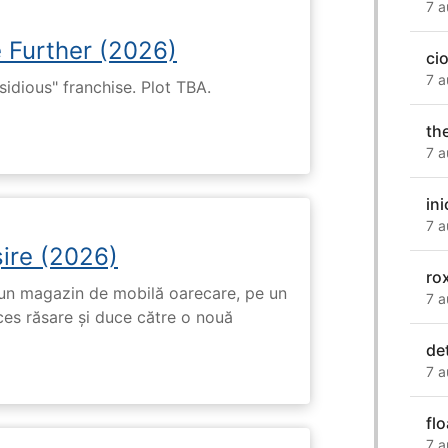
7 a
e Further (2026)
ci
7 a
nsidious" franchise. Plot TBA.
th
7 a
ini
7 a
ire (2026)
ro
r-un magazin de mobilă oarecare, pe un
7 a
ces răsare și duce către o nouă
de
7 a
fl
7 a