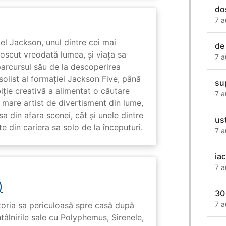
do
7 a
l Jackson, unul dintre cei mai
de
unoscut vreodată lumea, și viața sa
7 a
arcursul său de la descoperirea
solist al formației Jackson Five, până
su
biție creativă a alimentat o căutare
7 a
 mare artist de divertisment din lume,
a din afara scenei, cât și unele dintre
us
din cariera sa solo de la începuturi.
7 a
iac
7 a
)
30
7 a
toria sa periculoasă spre casă după
tâlnirile sale cu Polyphemus, Sirenele,