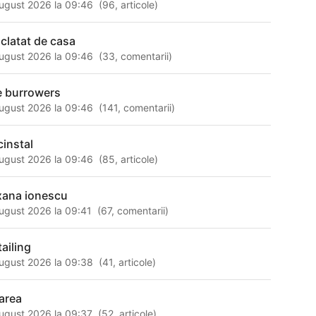
ugust 2026 la 09:46
(
96
,
articole
)
oclatat de casa
ugust 2026 la 09:46
(
33
,
comentarii
)
e burrowers
ugust 2026 la 09:46
(
141
,
comentarii
)
cinstal
ugust 2026 la 09:46
(
85
,
articole
)
xana ionescu
ugust 2026 la 09:41
(
67
,
comentarii
)
tailing
ugust 2026 la 09:38
(
41
,
articole
)
oarea
ugust 2026 la 09:37
(
52
,
articole
)