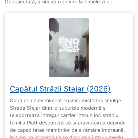
Deocamdată, aruncați o privire la
filmele zilei
:
Capătul Străzii Stejar (2026)
După ce un eveniment cosmic misterios smulge
Strada Stejar dintr-o suburbie modernă și
teleportează întregul cartier într-un loc straniu,
familia Platt descoperă că supraviețuirea depinde
de capacitatea membrilor de a rămâne împreună,
în timp ce încearcă să se descurce într-un mediu