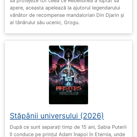
să protejeze tot ceea ce Rebeliunea a luptat să
apere, aceasta apelează la ajutorul legendarului
vânător de recompense mandalorian Din Djarin și
al tânărului său ucenic, Grogu.
Stăpânii universului (2026)
După ce sunt separați timp de 15 ani, Sabia Puterii
îl conduce pe prințul Adam înapoi în Eternia, unde