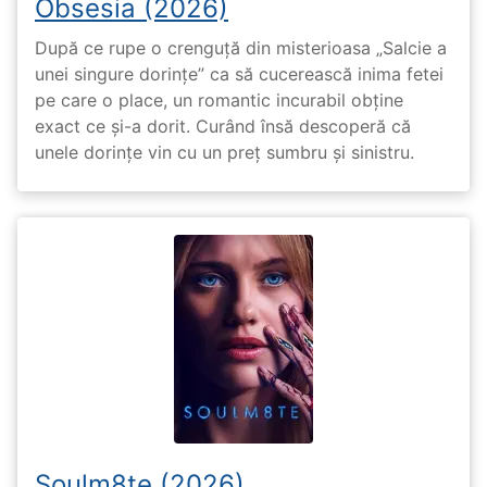
Obsesia (2026)
După ce rupe o crenguță din misterioasa „Salcie a
unei singure dorințe” ca să cucerească inima fetei
pe care o place, un romantic incurabil obține
exact ce și-a dorit. Curând însă descoperă că
unele dorințe vin cu un preț sumbru și sinistru.
Soulm8te (2026)