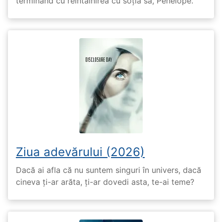
terminând cu reîntâlnirea cu soția sa, Penelope.
Ziua adevărului (2026)
Dacă ai afla că nu suntem singuri în univers, dacă
cineva ți-ar arăta, ți-ar dovedi asta, te-ai teme?