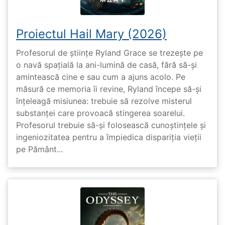
Proiectul Hail Mary (2026)
Profesorul de științe Ryland Grace se trezește pe
o navă spațială la ani-lumină de casă, fără să-și
amintească cine e sau cum a ajuns acolo. Pe
măsură ce memoria îi revine, Ryland începe să-și
înțeleagă misiunea: trebuie să rezolve misterul
substanței care provoacă stingerea soarelui.
Profesorul trebuie să-și folosească cunoștințele și
ingeniozitatea pentru a împiedica dispariția vieții
pe Pământ...