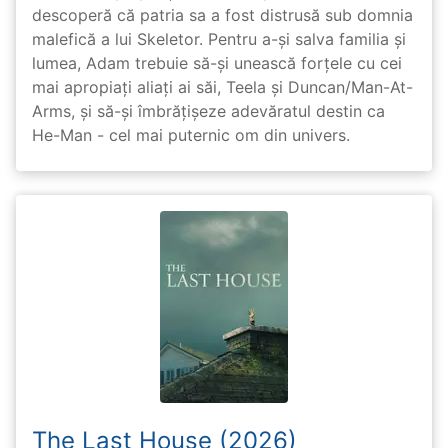
descoperă că patria sa a fost distrusă sub domnia
malefică a lui Skeletor. Pentru a-și salva familia și
lumea, Adam trebuie să-și unească forțele cu cei
mai apropiați aliați ai săi, Teela și Duncan/Man-At-
Arms, și să-și îmbrățișeze adevăratul destin ca
He-Man - cel mai puternic om din univers.
The Last House (2026)