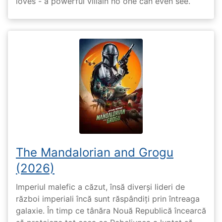
loves - a powerful villain no one can even see.
The Mandalorian and Grogu
(2026)
Imperiul malefic a căzut, însă diverși lideri de
război imperiali încă sunt răspândiți prin întreaga
galaxie. În timp ce tânăra Nouă Republică încearcă