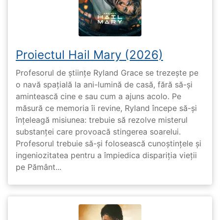
Proiectul Hail Mary (2026)
Profesorul de științe Ryland Grace se trezește pe
o navă spațială la ani-lumină de casă, fără să-și
amintească cine e sau cum a ajuns acolo. Pe
măsură ce memoria îi revine, Ryland începe să-și
înțeleagă misiunea: trebuie să rezolve misterul
substanței care provoacă stingerea soarelui.
Profesorul trebuie să-și folosească cunoștințele și
ingeniozitatea pentru a împiedica dispariția vieții
pe Pământ...