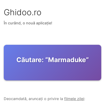
Ghidoo.ro
În curând, o nouă aplicație!
Căutare:
“
Marmaduke
”
Deocamdată, aruncați o privire la
filmele zilei
: