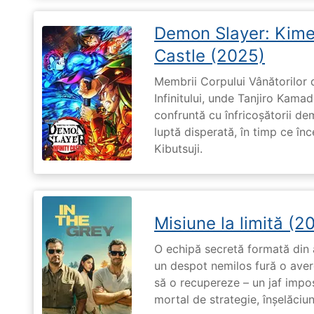
Demon Slayer: Kimet
Castle (2025)
Membrii Corpului Vânătorilor 
Infinitului, unde Tanjiro Kam
confruntă cu înfricoșătorii de
luptă disperată, în timp ce în
Kibutsuji.
Misiune la limită (2
O echipă secretă formată din a
un despot nemilos fură o avere 
să o recupereze – un jaf impos
mortal de strategie, înșelăciun