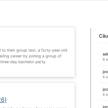
Cău
 to their group text, a forty-year-old
ad
ailing career by joining a group of
6 a
three-day bachelor party.
jo
6 a
jo
6 a
26)
jo