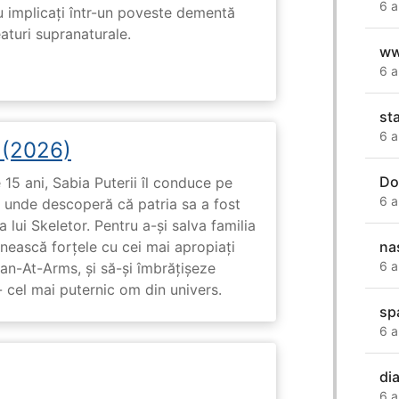
6 a
u implicați într-un poveste dementă
eaturi supranaturale.
ww
6 a
st
6 a
i (2026)
Do
15 ani, Sabia Puterii îl conduce pe
6 a
, unde descoperă că patria sa a fost
 lui Skeletor. Pentru a-și salva familia
na
nească forțele cu cei mai apropiați
6 a
Man-At-Arms, și să-și îmbrățișeze
 cel mai puternic om din univers.
sp
6 a
di
6 a