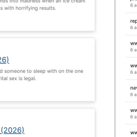
ends into madness when an ice cream
6 a
 with horrifying results.
re
6 a
ww
6 a
26)
ww
nd someone to sleep with on the one
6 a
tal sex is legal.
ne
6 a
ww
6 a
 (2026)
ww