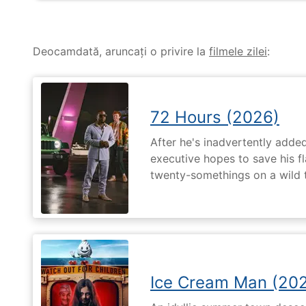
Deocamdată, aruncați o privire la
filmele zilei
:
72 Hours (2026)
After he's inadvertently added
executive hopes to save his fl
twenty-somethings on a wild 
Ice Cream Man (20