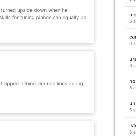
 is turned upside down when he
mo
skills for tuning pianos can equally be
6 a
ca
6 a
ur
6 a
no
s trapped behind German lines during
6 a
un
6 a
is
6 a