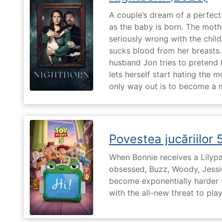
A couple’s dream of a perfect 
as the baby is born. The moth
seriously wrong with the child
sucks blood from her breasts. 
husband Jon tries to pretend
lets herself start hating the 
only way out is to become a m
Povestea jucăriilor 
When Bonnie receives a Lilypa
obsessed, Buzz, Woody, Jessie
become exponentially harder 
with the all-new threat to pla