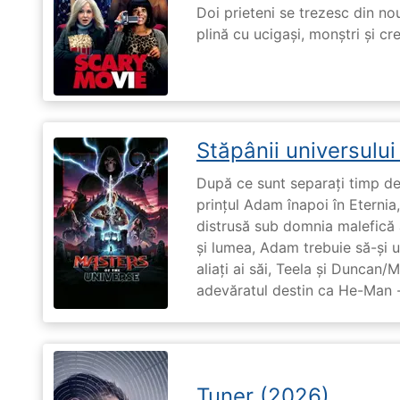
Doi prieteni se trezesc din no
plină cu ucigași, monștri și cr
Stăpânii universulu
După ce sunt separați timp de 
prințul Adam înapoi în Eternia
distrusă sub domnia malefică a
și lumea, Adam trebuie să-și u
aliați ai săi, Teela și Duncan/
adevăratul destin ca He-Man -
Tuner (2026)