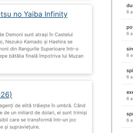
du
6 a
su no Yaiba Infinity
po
6 a
de Demoni sunt atrași în Castelul
ado, Nezuko Kamado și Hashira se
si
moni din Rangurile Superioare într-o
6 a
cepe bătălia finală împotriva lui Muzan
sp
6 a
ex
026)
6 a
genți de elită trăiește în umbră. Când
de un miliard de dolari, ei sunt trimiși
sp
ibil care se transformă într-un joc
6 a
e și supraviețuire.