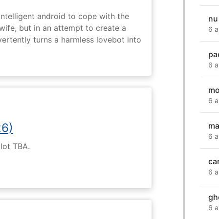
intelligent android to cope with the
nu 
wife, but in an attempt to create a
6 a
dvertently turns a harmless lovebot into
pa
6 a
mo
6 a
ma
26)
6 a
Plot TBA.
ca
6 a
gh
6 a