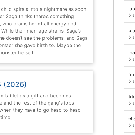
la
child spirals into a nightmare as soon
6 a
er Saga thinks there’s something
, who drains her of all energy and
pl
While their marriage strains, Saga’s
6 a
 he doesn’t see the problems, and Saga
monster she gave birth to. Maybe the
onster herself.
le
6 a
"ir
6 a
5 (2026)
d tablet as a gift and becomes
ti
 and the rest of the gang's jobs
6 a
when they have to go head to head
ytime.
el
6 a