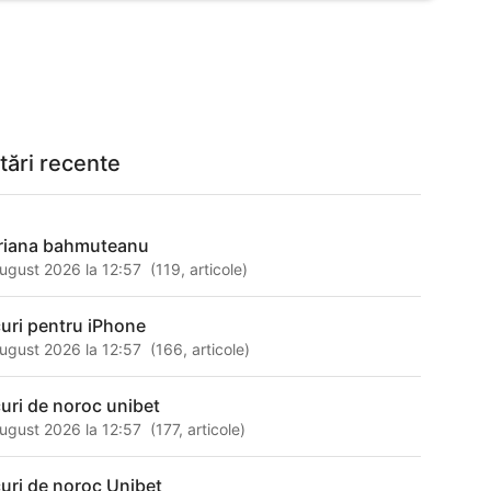
tări recente
riana bahmuteanu
ugust 2026 la 12:57
(
119
,
articole
)
curi pentru iPhone
ugust 2026 la 12:57
(
166
,
articole
)
curi de noroc unibet
ugust 2026 la 12:57
(
177
,
articole
)
curi de noroc Unibet