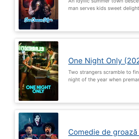
An idyllic summer town desc
man serves kids sweet delights
One Night Only (20
Two strangers scramble to fi
night of the year when premari
Comedie de groază