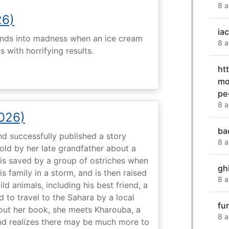
8 a
26)
iac
ends into madness when an ice cream
8 a
 with horrifying results.
ht
mo
pe
8 a
2026)
ba
nd successfully published a story
8 a
old by her late grandfather about a
 is saved by a group of ostriches when
gh
 family in a storm, and is then raised
8 a
ld animals, including his best friend, a
d to travel to the Sahara by a local
fu
ut her book, she meets Kharouba, a
8 a
nd realizes there may be much more to