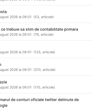
psta
ugust 2026 la 06:01
(
53
,
articole
)
t ce trebuıe sa stım de contabılıtate prımara
ugust 2026 la 06:01
(
79
,
articole
)
ugust 2026 la 06:01
(
123
,
articole
)
o
ugust 2026 la 06:01
(
270
,
articole
)
ezie
ugust 2026 la 06:01
(
110
,
articole
)
marul de conturi oficiale twitter detinute de
ogle