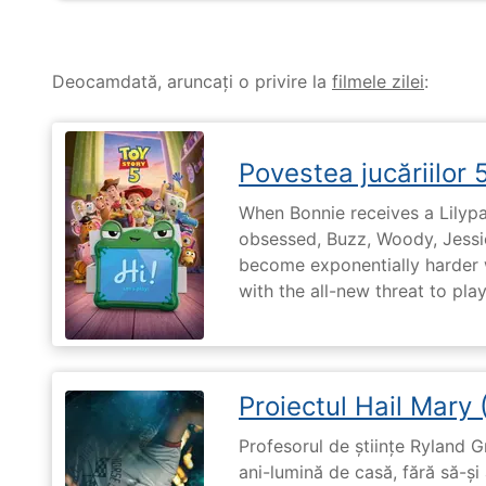
Deocamdată, aruncați o privire la
filmele zilei
:
Povestea jucăriilor 
When Bonnie receives a Lilypa
obsessed, Buzz, Woody, Jessie
become exponentially harder 
with the all-new threat to pla
Proiectul Hail Mary
Profesorul de științe Ryland G
ani-lumină de casă, fără să-ș