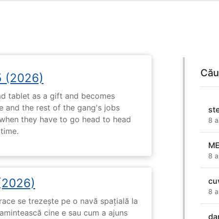
Cău
5 (2026)
d tablet as a gift and becomes
 and the rest of the gang's jobs
st
when they have to go head to head
8 a
ytime.
ME
8 a
 (2026)
cu
8 a
race se trezește pe o navă spațială la
i amintească cine e sau cum a ajuns
da