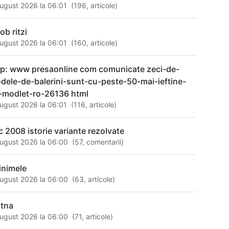
ugust 2026 la 06:01
(
196
,
articole
)
ob ritzi
ugust 2026 la 06:01
(
160
,
articole
)
tp: www presaonline com comunicate zeci-de-
dele-de-balerini-sunt-cu-peste-50-mai-ieftine-
-modlet-ro-26136 html
ugust 2026 la 06:01
(
116
,
articole
)
c 2008 istorie variante rezolvate
ugust 2026 la 06:00
(
57
,
comentarii
)
inimele
ugust 2026 la 06:00
(
63
,
articole
)
rtna
ugust 2026 la 06:00
(
71
,
articole
)