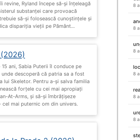
i revine, Ryland începe să-și înțeleagă
8 a
misterul substanței care provoacă
trebuie să-și folosească cunoștințele și
an
ca dispariția vieții pe Pământ...
8 a
un
8 a
i (2026)
15 ani, Sabia Puterii îl conduce pe
lo
, unde descoperă că patria sa a fost
8 a
 lui Skeletor. Pentru a-și salva familia
nească forțele cu cei mai apropiați
re
Man-At-Arms, și să-și îmbrățișeze
8 a
 cel mai puternic om din univers.
ur
8 a
st