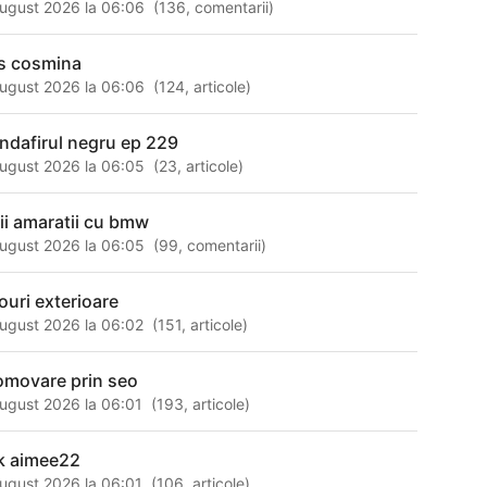
ugust 2026 la 06:06
(
136
,
comentarii
)
s cosmina
ugust 2026 la 06:06
(
124
,
articole
)
andafirul negru ep 229
ugust 2026 la 06:05
(
23
,
articole
)
tii amaratii cu bmw
ugust 2026 la 06:05
(
99
,
comentarii
)
louri exterioare
ugust 2026 la 06:02
(
151
,
articole
)
omovare prin seo
ugust 2026 la 06:01
(
193
,
articole
)
k aimee22
ugust 2026 la 06:01
(
106
,
articole
)