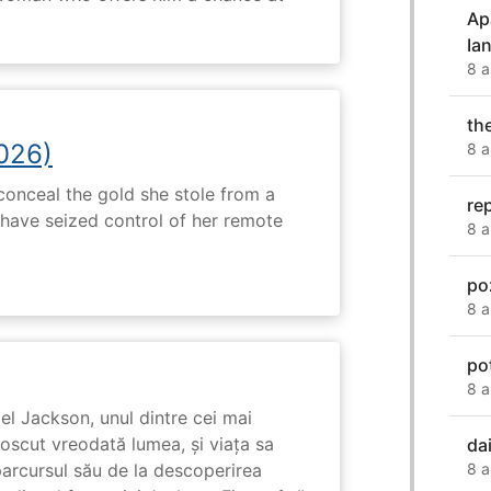
Ap
Ia
8 a
th
2026)
8 a
onceal the gold she stole from a
re
have seized control of her remote
8 a
po
8 a
po
8 a
l Jackson, unul dintre cei mai
unoscut vreodată lumea, și viața sa
da
arcursul său de la descoperirea
8 a