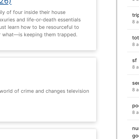
26)
ly of four inside their house
tri
uxuries and life-or-death essentials
8 a
ust learn how to be resourceful to
 what—is keeping them trapped.
to
8 a
sf
8 a
se
8 a
rworld of crime and changes television
po
8 a
nu
go