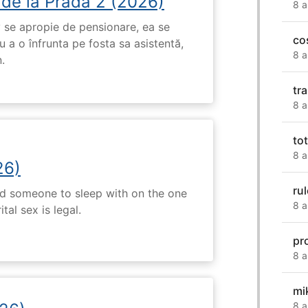
 de la Prada 2 (2026)
8 a
 se apropie de pensionare, ea se
co
 a o înfrunta pe fosta sa asistentă,
8 a
.
tr
8 a
to
8 a
26)
ru
nd someone to sleep with on the one
8 a
tal sex is legal.
pr
8 a
mi
8 a