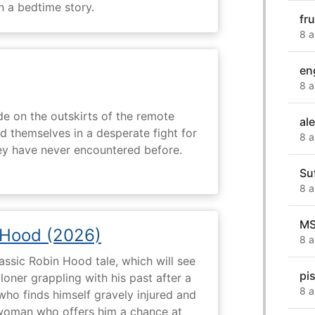
n a bedtime story.
fr
8 a
en
8 a
e on the outskirts of the remote
al
d themselves in a desperate fight for
8 a
ey have never encountered before.
Su
8 a
M
 Hood (2026)
8 a
assic Robin Hood tale, which will see
pi
loner grappling with his past after a
8 a
who finds himself gravely injured and
 woman who offers him a chance at