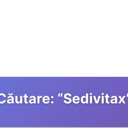
Căutare:
“
Sedivitax