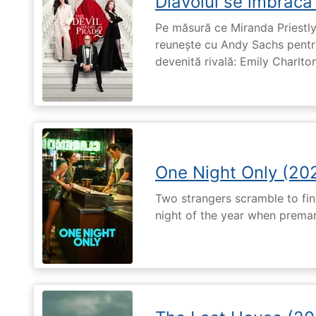
Diavolul se îmbracă
Pe măsură ce Miranda Priestly
reunește cu Andy Sachs pentru
devenită rivală: Emily Charlton
One Night Only (20
Two strangers scramble to fi
night of the year when premari