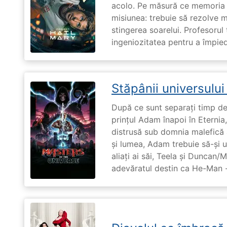
acolo. Pe măsură ce memoria î
misiunea: trebuie să rezolve 
stingerea soarelui. Profesorul 
ingeniozitatea pentru a împiedi
Stăpânii universulu
După ce sunt separați timp de 
prințul Adam înapoi în Eternia
distrusă sub domnia malefică a
și lumea, Adam trebuie să-și u
aliați ai săi, Teela și Duncan/
adevăratul destin ca He-Man -