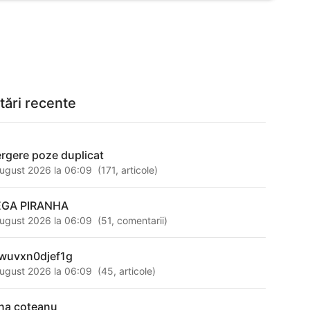
tări recente
ergere poze duplicat
ugust 2026 la 06:09
(
171
,
articole
)
GA PIRANHA
ugust 2026 la 06:09
(
51
,
comentarii
)
wuvxn0djef1g
ugust 2026 la 06:09
(
45
,
articole
)
na coteanu