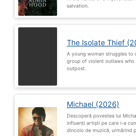
salvation.
The Isolate Thief (
A young woman struggles to c
group of violent outlaws who 
outpost.
Michael (2026)
Descoperă povestea lui Michae
influenți artiști pe care i-a c
dincolo de muzică, urmărind p