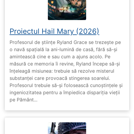
Proiectul Hail Mary (2026)
Profesorul de științe Ryland Grace se trezește pe
o navă spațială la ani-lumină de casă, fără să-și
amintească cine e sau cum a ajuns acolo. Pe
măsură ce memoria îi revine, Ryland începe să-și
înțeleagă misiunea: trebuie să rezolve misterul
substanței care provoacă stingerea soarelui.
Profesorul trebuie să-și folosească cunoștințele și
ingeniozitatea pentru a împiedica dispariția vieții
pe Pământ...