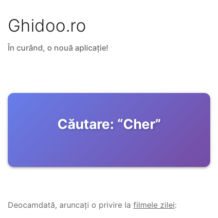
Ghidoo.ro
În curând, o nouă aplicație!
Căutare:
“
Cher
”
Deocamdată, aruncați o privire la
filmele zilei
: