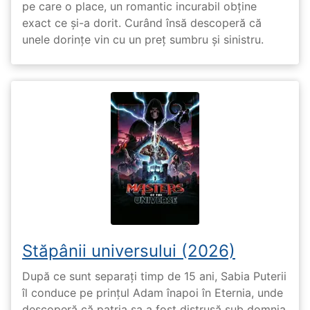
pe care o place, un romantic incurabil obține
exact ce și-a dorit. Curând însă descoperă că
unele dorințe vin cu un preț sumbru și sinistru.
Stăpânii universului (2026)
După ce sunt separați timp de 15 ani, Sabia Puterii
îl conduce pe prințul Adam înapoi în Eternia, unde
descoperă că patria sa a fost distrusă sub domnia