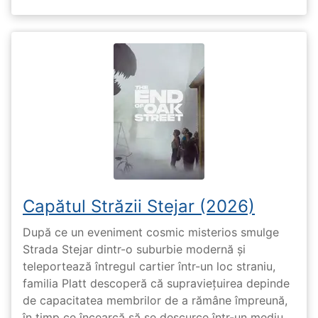
Capătul Străzii Stejar (2026)
După ce un eveniment cosmic misterios smulge
Strada Stejar dintr-o suburbie modernă și
teleportează întregul cartier într-un loc straniu,
familia Platt descoperă că supraviețuirea depinde
de capacitatea membrilor de a rămâne împreună,
în timp ce încearcă să se descurce într-un mediu