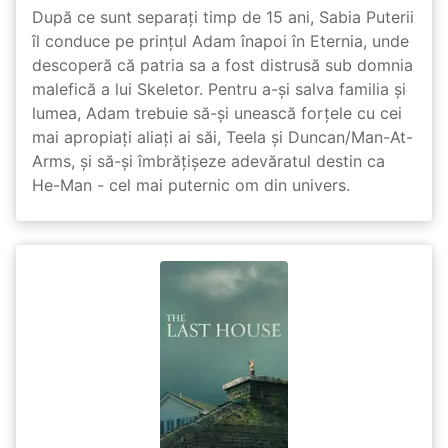
După ce sunt separați timp de 15 ani, Sabia Puterii
îl conduce pe prințul Adam înapoi în Eternia, unde
descoperă că patria sa a fost distrusă sub domnia
malefică a lui Skeletor. Pentru a-și salva familia și
lumea, Adam trebuie să-și unească forțele cu cei
mai apropiați aliați ai săi, Teela și Duncan/Man-At-
Arms, și să-și îmbrățișeze adevăratul destin ca
He-Man - cel mai puternic om din univers.