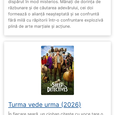
dispărut în mod misterios. Mânați de dorința de
răzbunare și de căutarea adevărului, cei doi
formează o alianță neașteptată și se confruntă
fără milă cu răpitorii într-o confruntare explozivă
plină de arte marțiale și acțiune.
Turma vede urma (2026)
În fiecare seară, un cioban citește cu voce tare o