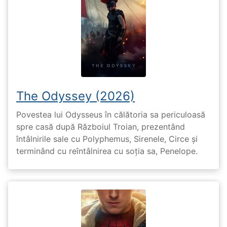
The Odyssey (2026)
Povestea lui Odysseus în călătoria sa periculoasă
spre casă după Războiul Troian, prezentând
întâlnirile sale cu Polyphemus, Sirenele, Circe și
terminând cu reîntâlnirea cu soția sa, Penelope.