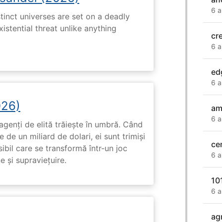
6 a
tinct universes are set on a deadly
istential threat unlike anything
cr
6 a
ed
6 a
026)
am
6 a
genți de elită trăiește în umbră. Când
de un miliard de dolari, ei sunt trimiși
ce
ibil care se transformă într-un joc
6 a
e și supraviețuire.
10
6 a
ag