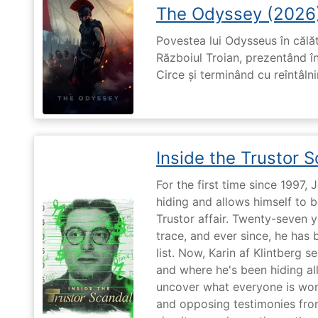
The Odyssey (2026
Povestea lui Odysseus în călă
Războiul Troian, prezentând în
Circe și terminând cu reîntâln
Inside the Trustor 
For the first time since 1997,
hiding and allows himself to b
Trustor affair. Twenty-seven 
trace, and ever since, he has
list. Now, Karin af Klintberg s
and where he's been hiding all
uncover what everyone is won
and opposing testimonies fro