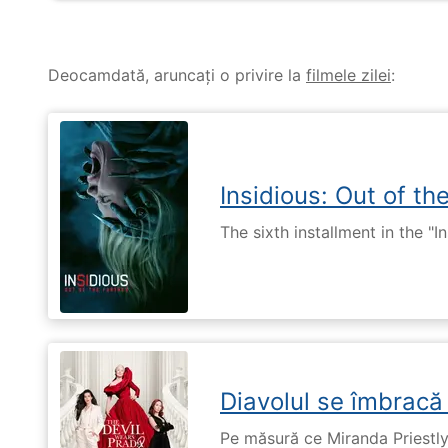
Deocamdată, aruncați o privire la
filmele zilei
:
Insidious: Out of th
The sixth installment in the "I
Diavolul se îmbracă
Pe măsură ce Miranda Priestly