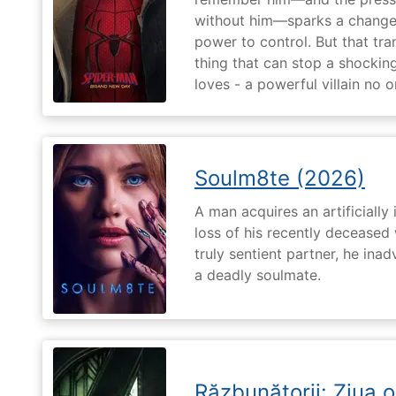
without him—sparks a change 
power to control. But that tr
thing that can stop a shockin
loves - a powerful villain no 
Soulm8te (2026)
A man acquires an artificially 
loss of his recently deceased 
truly sentient partner, he ina
a deadly soulmate.
Răzbunătorii: Ziua 