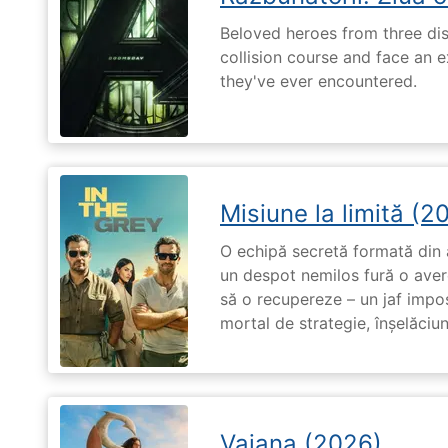
Beloved heroes from three dis
collision course and face an ex
they've ever encountered.
Misiune la limită (2
O echipă secretă formată din a
un despot nemilos fură o avere 
să o recupereze – un jaf impos
mortal de strategie, înșelăciun
Vaiana (2026)