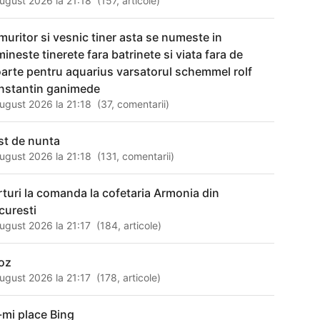
ugust 2026 la 21:18
(
157
,
articole
)
muritor si vesnic tiner asta se numeste in
mineste tinerete fara batrinete si viata fara de
arte pentru aquarius varsatorul schemmel rolf
nstantin ganimede
ugust 2026 la 21:18
(
37
,
comentarii
)
st de nunta
ugust 2026 la 21:18
(
131
,
comentarii
)
rturi la comanda la cofetaria Armonia din
curesti
ugust 2026 la 21:17
(
184
,
articole
)
oz
ugust 2026 la 21:17
(
178
,
articole
)
-mi place Bing