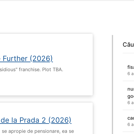
Cău
e Further (2026)
fi
nsidious" franchise. Plot TBA.
6 a
nu
go
6 a
ca
 de la Prada 2 (2026)
6 a
 se apropie de pensionare, ea se