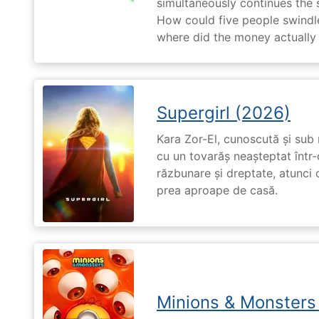
simultaneously continues the 
How could five people swindle
where did the money actually
Supergirl (2026)
Kara Zor-El, cunoscută și sub 
cu un tovarăș neașteptat într-
răzbunare și dreptate, atunci
prea aproape de casă.
Minions & Monsters