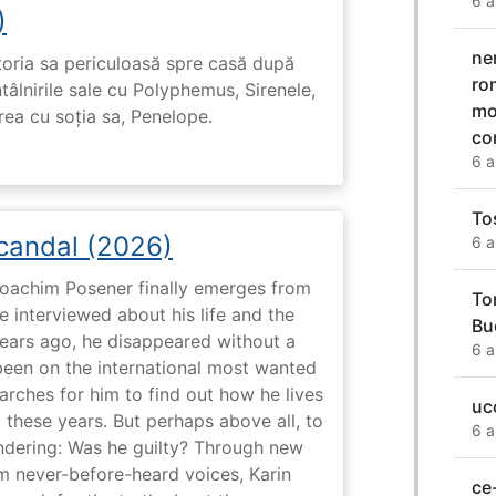
6 a
)
ne
toria sa periculoasă spre casă după
ro
tâlnirile sale cu Polyphemus, Sirenele,
mo
irea cu soția sa, Penelope.
co
6 a
To
Scandal (2026)
6 a
 Joachim Posener finally emerges from
To
e interviewed about his life and the
Bu
years ago, he disappeared without a
6 a
 been on the international most wanted
earches for him to find out how he lives
uc
 these years. But perhaps above all, to
6 a
dering: Was he guilty? Through new
m never-before-heard voices, Karin
ce