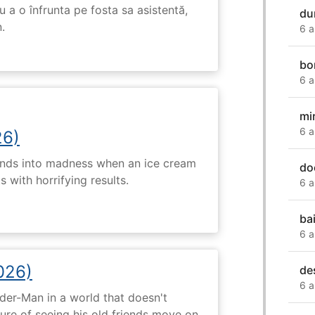
 a o înfrunta pe fosta sa asistentă,
du
.
6 a
bo
6 a
mi
6 a
26)
ends into madness when an ice cream
do
 with horrifying results.
6 a
ba
6 a
026)
de
6 a
ider-Man in a world that doesn't
e of seeing his old friends move on