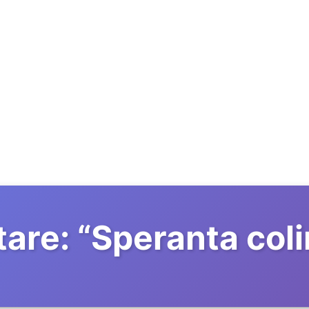
are:
“
Speranta col