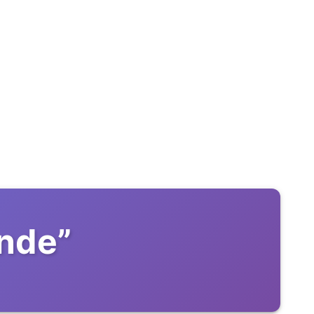
inde
”