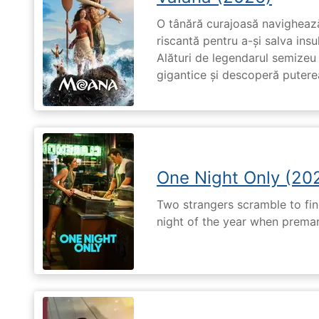
O tânără curajoasă navighează
riscantă pentru a-și salva ins
Alături de legendarul semizeu 
gigantice și descoperă puterea 
One Night Only (20
Two strangers scramble to fi
night of the year when premari