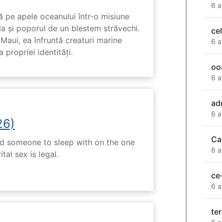
6 a
 pe apele oceanului într-o misiune
ula și poporul de un blestem străvechi.
ce
Maui, ea înfruntă creaturi marine
6 a
propriei identități.
oo
6 a
ad
6 a
26)
Ca
nd someone to sleep with on the one
6 a
tal sex is legal.
ce
6 a
te