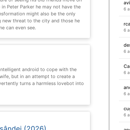
av
in Peter Parker he may not have the
6 a
ansformation might also be the only
g new threat to the city and those he
rca
one can even see.
6 a
de
6 a
Ca
intelligent android to cope with the
6 a
wife, but in an attempt to create a
dvertently turns a harmless lovebot into
an
6 a
cu
6 a
osândei (2026)
an