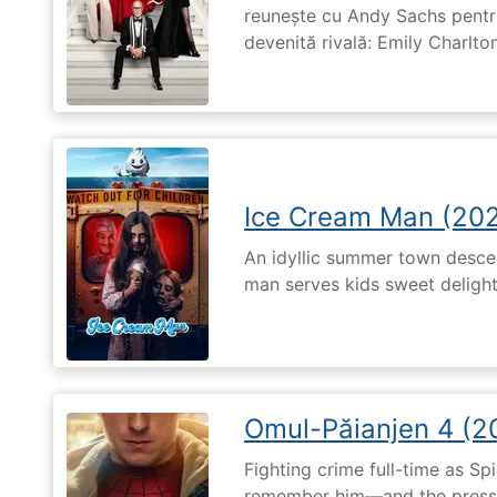
reunește cu Andy Sachs pentru
devenită rivală: Emily Charlton
Ice Cream Man (20
An idyllic summer town desc
man serves kids sweet delights
Omul-Păianjen 4 (2
Fighting crime full-time as Sp
remember him—and the pressur