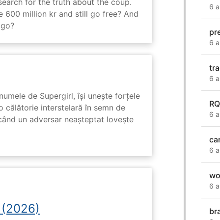
search for the truth about the coup.
6 a
 600 million kr and still go free? And
 go?
pr
6 a
tra
6 a
numele de Supergirl, își unește forțele
RQ
o călătorie interstelară în semn de
6 a
 când un adversar neașteptat lovește
ca
6 a
wo
6 a
 (2026)
bra