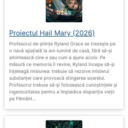
Proiectul Hail Mary (2026)
Profesorul de științe Ryland Grace se trezește pe
o navă spațială la ani-lumină de casă, fără să-și
amintească cine e sau cum a ajuns acolo. Pe
măsură ce memoria îi revine, Ryland începe să-și
înțeleagă misiunea: trebuie să rezolve misterul
substanței care provoacă stingerea soarelui.
Profesorul trebuie să-și folosească cunoștințele și
ingeniozitatea pentru a împiedica dispariția vieții
pe Pământ...