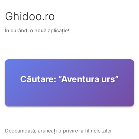
Ghidoo.ro
În curând, o nouă aplicație!
Căutare:
“
Aventura urs
”
Deocamdată, aruncați o privire la
filmele zilei
: