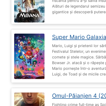
riscantă pentru a-și salva ins
Alături de legendarul semizeu 
gigantice și descoperă puterea 
Super Mario Galaxia
Mario, Luigi și prietenii lor să
Festivalul Stelelor, un evenim
comete și stele magice. Sărbă
Bowser Jr. atacă și o răpește 
Mario pornește într-o aventură
Luigi, de Toad și de micile cr
Omul-Păianjen 4 (2
Fighting crime full-time as Sp