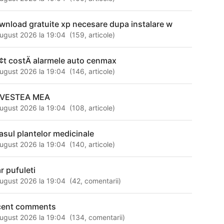
wnload gratuite xp necesare dupa instalare w
ugust 2026 la 19:04
(
159
,
articole
)
¢t costÄ alarmele auto cenmax
ugust 2026 la 19:04
(
146
,
articole
)
VESTEA MEA
ugust 2026 la 19:04
(
108
,
articole
)
lasul plantelor medicinale
ugust 2026 la 19:04
(
140
,
articole
)
r pufuleti
ugust 2026 la 19:04
(
42
,
comentarii
)
cent comments
ugust 2026 la 19:04
(
134
,
comentarii
)