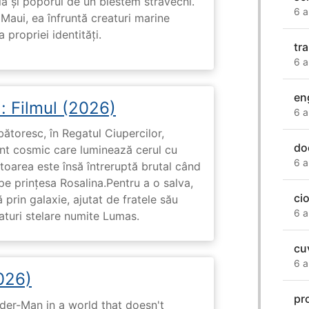
ula și poporul de un blestem străvechi.
6 a
Maui, ea înfruntă creaturi marine
propriei identități.
tr
6 a
en
: Filmul (2026)
6 a
rbătoresc, în Regatul Ciupercilor,
do
ent cosmic care luminează cerul cu
6 a
toarea este însă întreruptă brutal când
pe prinţesa Rosalina.Pentru a o salva,
ci
 prin galaxie, ajutat de fratele său
6 a
eaturi stelare numite Lumas.
cu
6 a
026)
pr
ider-Man in a world that doesn't