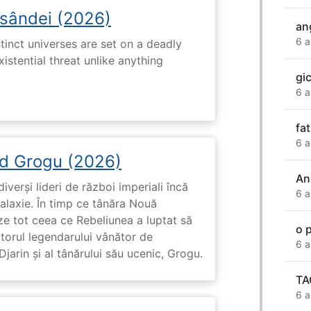
osândei (2026)
an
6 a
tinct universes are set on a deadly
istential threat unlike anything
gic
6 a
fa
6 a
d Grogu (2026)
An
diverși lideri de război imperiali încă
6 a
galaxie. În timp ce tânăra Nouă
ze tot ceea ce Rebeliunea a luptat să
o 
torul legendarului vânător de
6 a
arin și al tânărului său ucenic, Grogu.
TA
6 a