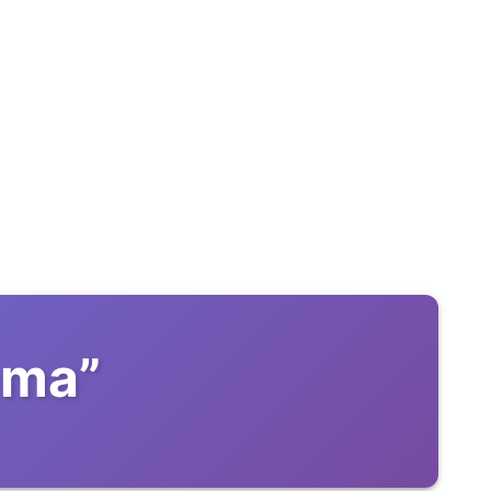
ama
”