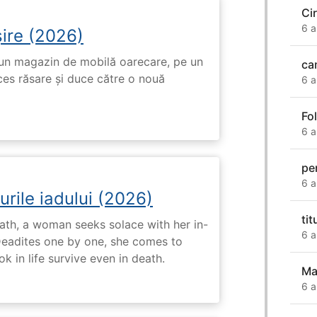
Ci
6 a
ire (2026)
r-un magazin de mobilă oarecare, pe un
ca
ces răsare și duce către o nouă
6 a
Fo
6 a
pe
6 a
urile iadului (2026)
ti
ath, a woman seeks solace with her in-
6 a
Deadites one by one, she comes to
k in life survive even in death.
Ma
6 a