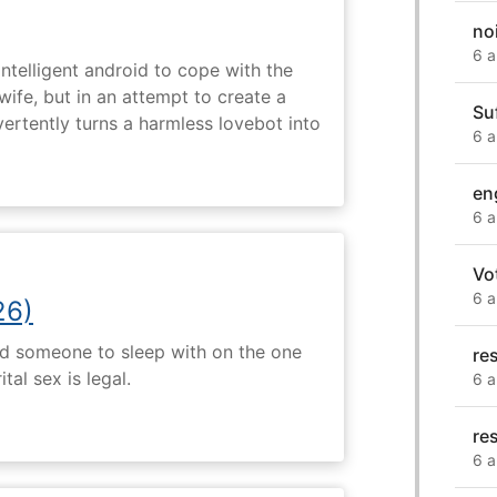
no
6 a
intelligent android to cope with the
wife, but in an attempt to create a
Su
dvertently turns a harmless lovebot into
6 a
en
6 a
Vo
6 a
26)
nd someone to sleep with on the one
re
tal sex is legal.
6 a
re
6 a