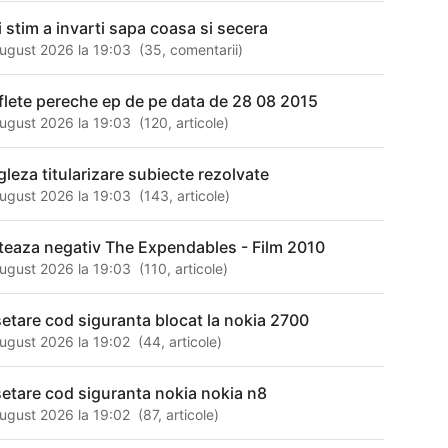
i stim a invarti sapa coasa si secera
ugust 2026 la 19:03
(
35
,
comentarii
)
flete pereche ep de pe data de 28 08 2015
ugust 2026 la 19:03
(
120
,
articole
)
gleza titularizare subiecte rezolvate
ugust 2026 la 19:03
(
143
,
articole
)
teaza negativ The Expendables - Film 2010
ugust 2026 la 19:03
(
110
,
articole
)
setare cod siguranta blocat la nokia 2700
ugust 2026 la 19:02
(
44
,
articole
)
setare cod siguranta nokia nokia n8
ugust 2026 la 19:02
(
87
,
articole
)