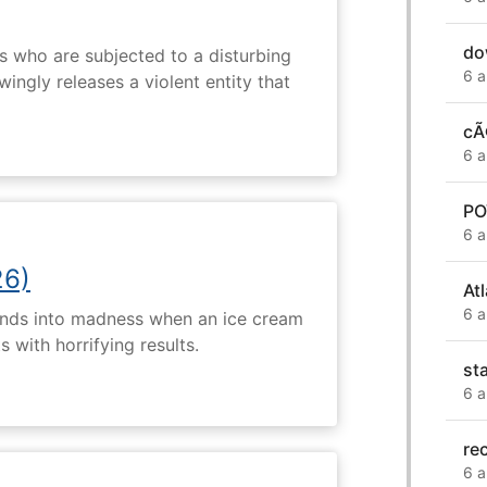
do
s who are subjected to a disturbing
6 a
ingly releases a violent entity that
cÃ
6 a
PO
6 a
26)
At
6 a
ends into madness when an ice cream
 with horrifying results.
sta
6 a
re
6 a