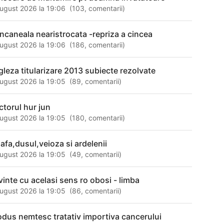
ugust 2026 la 19:06
(
103
,
comentarii
)
ancaneala nearistrocata -repriza a cincea
ugust 2026 la 19:06
(
186
,
comentarii
)
gleza titularizare 2013 subiecte rezolvate
ugust 2026 la 19:05
(
89
,
comentarii
)
ctorul hur jun
ugust 2026 la 19:05
(
180
,
comentarii
)
oafa,dusul,veioza si ardelenii
ugust 2026 la 19:05
(
49
,
comentarii
)
vinte cu acelasi sens ro obosi - limba
ugust 2026 la 19:05
(
86
,
comentarii
)
odus nemtesc tratativ importiva cancerului