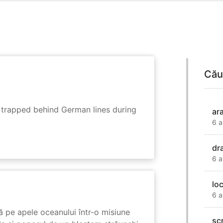
Cău
s trapped behind German lines during
ar
6 a
dr
6 a
lo
6 a
 pe apele oceanului într-o misiune
sc