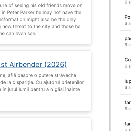
6 a
e of seeing his old friends move on
in Peter Parker he may not have the
Po
ansformation might also be the only
6 a
g new threat to the city and those he
one can even see.
pa
6 a
Cu
ast Airbender (2026)
6 a
ume, află despre o putere străveche
lu
de la dispariție. Cu ajutorul prietenilor
6 a
e în jurul lumii pentru a o găsi înainte
fa
6 a
fa
6 a