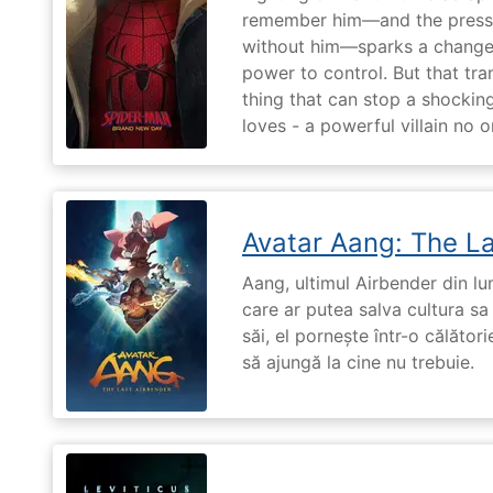
remember him—and the pressur
without him—sparks a change 
power to control. But that tr
thing that can stop a shockin
loves - a powerful villain no 
Avatar Aang: The L
Aang, ultimul Airbender din l
care ar putea salva cultura sa 
săi, el pornește într-o călători
să ajungă la cine nu trebuie.