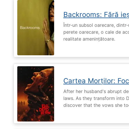
Backrooms: Fără ieș
Într-un subsol oarecare, dint
perete oarecare, o cale de ac
realitate amenințătoare.
Cartea Morților: Foc
After her husband's abrupt de
laws. As they transform into 
discover that the vows she too