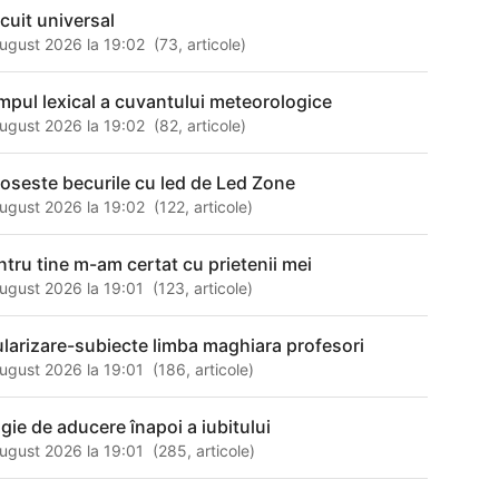
rcuit universal
ugust 2026 la 19:02
(
73
,
articole
)
mpul lexical a cuvantului meteorologice
ugust 2026 la 19:02
(
82
,
articole
)
loseste becurile cu led de Led Zone
ugust 2026 la 19:02
(
122
,
articole
)
ntru tine m-am certat cu prietenii mei
ugust 2026 la 19:01
(
123
,
articole
)
tularizare-subiecte limba maghiara profesori
ugust 2026 la 19:01
(
186
,
articole
)
gie de aducere înapoi a iubitului
ugust 2026 la 19:01
(
285
,
articole
)