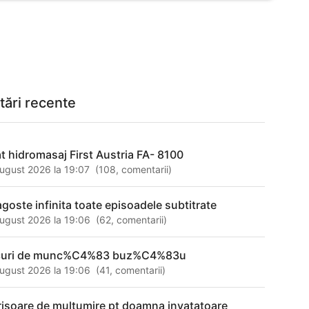
tări recente
at hidromasaj First Austria FA- 8100
ugust 2026 la 19:07
(
108
,
comentarii
)
agoste infinita toate episoadele subtitrate
ugust 2026 la 19:06
(
62
,
comentarii
)
curi de munc%C4%83 buz%C4%83u
ugust 2026 la 19:06
(
41
,
comentarii
)
risoare de multumire pt doamna invatatoare