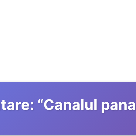
tare:
“
Canalul pan