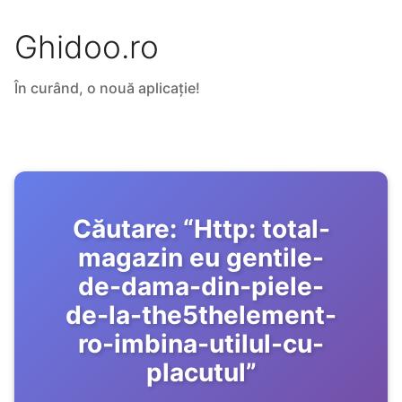
Ghidoo.ro
În curând, o nouă aplicație!
Căutare:
“
Http: total-
magazin eu gentile-
de-dama-din-piele-
de-la-the5thelement-
ro-imbina-utilul-cu-
placutul
”