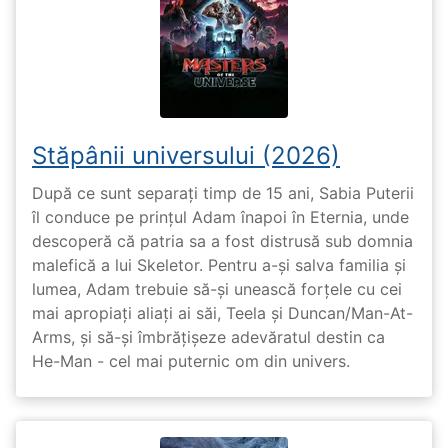
Stăpânii universului (2026)
După ce sunt separați timp de 15 ani, Sabia Puterii
îl conduce pe prințul Adam înapoi în Eternia, unde
descoperă că patria sa a fost distrusă sub domnia
malefică a lui Skeletor. Pentru a-și salva familia și
lumea, Adam trebuie să-și unească forțele cu cei
mai apropiați aliați ai săi, Teela și Duncan/Man-At-
Arms, și să-și îmbrățișeze adevăratul destin ca
He-Man - cel mai puternic om din univers.