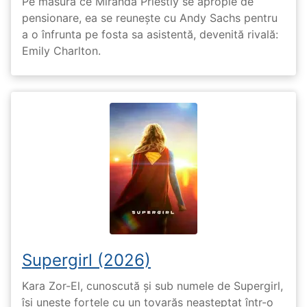
Pe măsură ce Miranda Priestly se apropie de
pensionare, ea se reunește cu Andy Sachs pentru
a o înfrunta pe fosta sa asistentă, devenită rivală:
Emily Charlton.
Supergirl (2026)
Kara Zor-El, cunoscută și sub numele de Supergirl,
își unește forțele cu un tovarăș neașteptat într-o