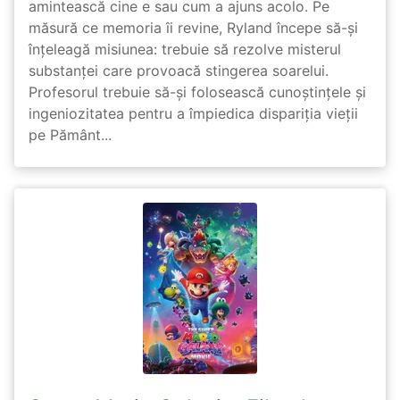
amintească cine e sau cum a ajuns acolo. Pe
măsură ce memoria îi revine, Ryland începe să-și
înțeleagă misiunea: trebuie să rezolve misterul
substanței care provoacă stingerea soarelui.
Profesorul trebuie să-și folosească cunoștințele și
ingeniozitatea pentru a împiedica dispariția vieții
pe Pământ...