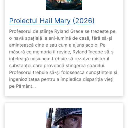
Proiectul Hail Mary (2026)
Profesorul de științe Ryland Grace se trezește pe
o navă spațială la ani-lumină de casă, fără să-și
amintească cine e sau cum a ajuns acolo. Pe
măsură ce memoria îi revine, Ryland începe să-și
înțeleagă misiunea: trebuie să rezolve misterul
substanței care provoacă stingerea soarelui.
Profesorul trebuie să-și folosească cunoștințele și
ingeniozitatea pentru a împiedica dispariția vieții
pe Pământ...