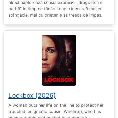
filmul explorează sensul expresiei „dragostea e
oarbă” în timp ce tânărul cuplu încearcă mai cu
stângăcie, mai cu prietenie să treacă de impas.
Lockbox (2026)
A woman puts her life on the line to protect her
troubled, enigmatic cousin, Winthrop, who has
been targeted and hunted by a powerful