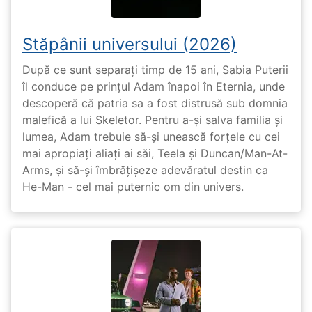
Stăpânii universului (2026)
După ce sunt separați timp de 15 ani, Sabia Puterii
îl conduce pe prințul Adam înapoi în Eternia, unde
descoperă că patria sa a fost distrusă sub domnia
malefică a lui Skeletor. Pentru a-și salva familia și
lumea, Adam trebuie să-și unească forțele cu cei
mai apropiați aliați ai săi, Teela și Duncan/Man-At-
Arms, și să-și îmbrățișeze adevăratul destin ca
He-Man - cel mai puternic om din univers.