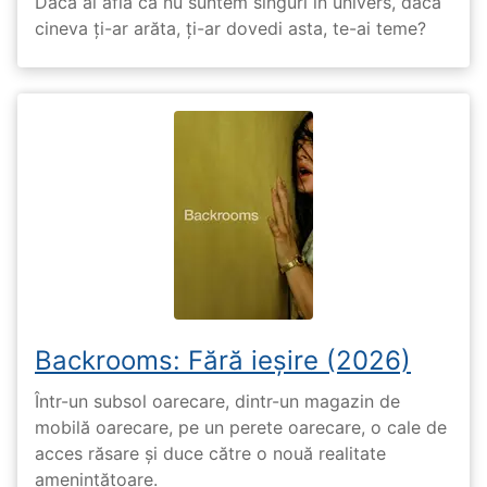
Dacă ai afla că nu suntem singuri în univers, dacă
cineva ți-ar arăta, ți-ar dovedi asta, te-ai teme?
Backrooms: Fără ieșire (2026)
Într-un subsol oarecare, dintr-un magazin de
mobilă oarecare, pe un perete oarecare, o cale de
acces răsare și duce către o nouă realitate
amenințătoare.