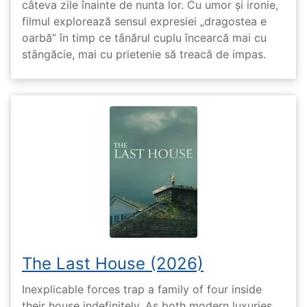
câteva zile înainte de nunta lor. Cu umor și ironie,
filmul explorează sensul expresiei „dragostea e
oarbă” în timp ce tânărul cuplu încearcă mai cu
stângăcie, mai cu prietenie să treacă de impas.
The Last House (2026)
Inexplicable forces trap a family of four inside
their house indefinitely. As both modern luxuries