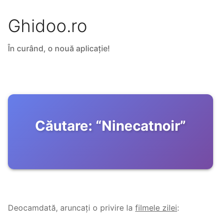
Ghidoo.ro
În curând, o nouă aplicație!
Căutare:
“
Ninecatnoir
”
Deocamdată, aruncați o privire la
filmele zilei
: