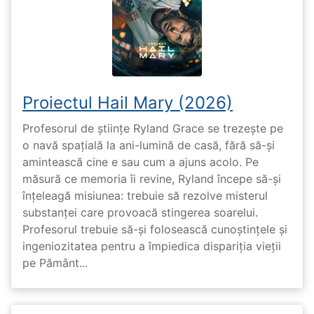
Proiectul Hail Mary (2026)
Profesorul de științe Ryland Grace se trezește pe
o navă spațială la ani-lumină de casă, fără să-și
amintească cine e sau cum a ajuns acolo. Pe
măsură ce memoria îi revine, Ryland începe să-și
înțeleagă misiunea: trebuie să rezolve misterul
substanței care provoacă stingerea soarelui.
Profesorul trebuie să-și folosească cunoștințele și
ingeniozitatea pentru a împiedica dispariția vieții
pe Pământ...