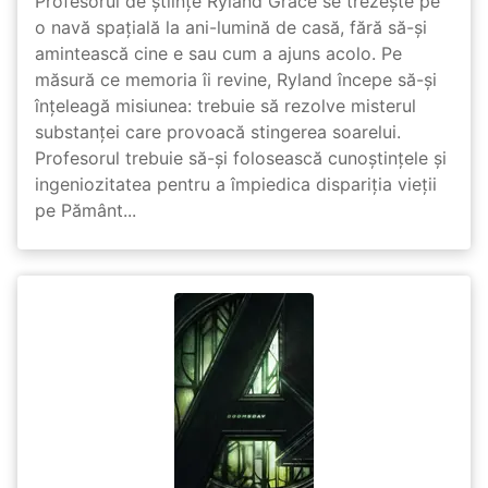
Profesorul de științe Ryland Grace se trezește pe
o navă spațială la ani-lumină de casă, fără să-și
amintească cine e sau cum a ajuns acolo. Pe
măsură ce memoria îi revine, Ryland începe să-și
înțeleagă misiunea: trebuie să rezolve misterul
substanței care provoacă stingerea soarelui.
Profesorul trebuie să-și folosească cunoștințele și
ingeniozitatea pentru a împiedica dispariția vieții
pe Pământ...