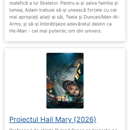
malefică a lui Skeletor. Pentru a-și salva familia și
lumea, Adam trebuie să-și unească forțele cu cei
mai apropiați aliați ai săi, Teela și Duncan/Man-At-
Arms, și să-și îmbrățișeze adevăratul destin ca
He-Man - cel mai puternic om din univers.
Proiectul Hail Mary (2026)