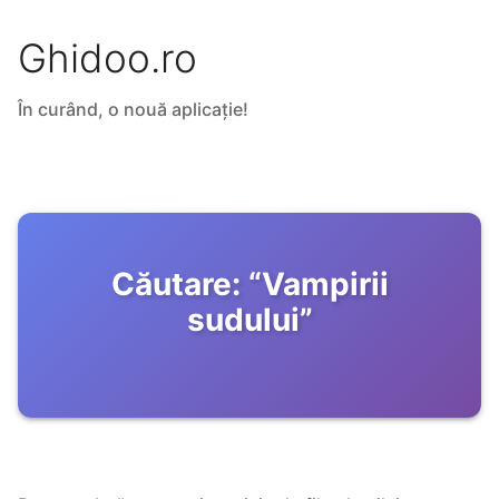
Ghidoo.ro
În curând, o nouă aplicație!
Căutare:
“
Vampirii
sudului
”