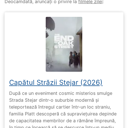
Deocamdată, aruncați o privire la
filmele zilei
:
Capătul Străzii Stejar (2026)
După ce un eveniment cosmic misterios smulge
Strada Stejar dintr-o suburbie modernă și
teleportează întregul cartier într-un loc straniu,
familia Platt descoperă că supraviețuirea depinde
de capacitatea membrilor de a rămâne împreună,
în timp ce încearcă să se descurce într-un mediu