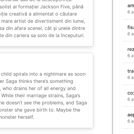
am
solist al formației Jackson Five, până
6 a
biție creativă a alimentat o căutare
 mare artist de divertisment din lume,
fi
a din afara scenei, cât și unele dintre
6 a
din cariera sa solo de la începuturi.
re
6 a
tr
child spirals into a nightmare as soon
6 a
er Saga thinks there’s something
, who drains her of all energy and
co
While their marriage strains, Saga’s
6 a
 he doesn’t see the problems, and Saga
monster she gave birth to. Maybe the
ae
onster herself.
6 a