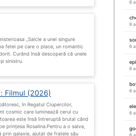
6 a
ch
6 a
isterioasa „Salcie a unei singure
son
ma fetei pe care o place, un romantic
6 a
 dorit. Curând însă descoperă că unele
i sinistru.
epi
6 a
bo
6 a
: Filmul (2026)
rbătoresc, în Regatul Ciupercilor,
el
ent cosmic care luminează cerul cu
6 a
toarea este însă întreruptă brutal când
pe prinţesa Rosalina.Pentru a o salva,
go
 prin galaxie, ajutat de fratele său
6 a