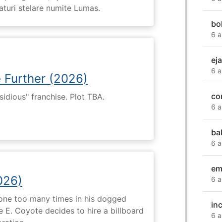
eaturi stelare numite Lumas.
bo
6 a
ej
6 a
e Further (2026)
con
nsidious" franchise. Plot TBA.
6 a
ba
6 a
em
026)
6 a
 one too many times in his dogged
in
e E. Coyote decides to hire a billboard
6 a