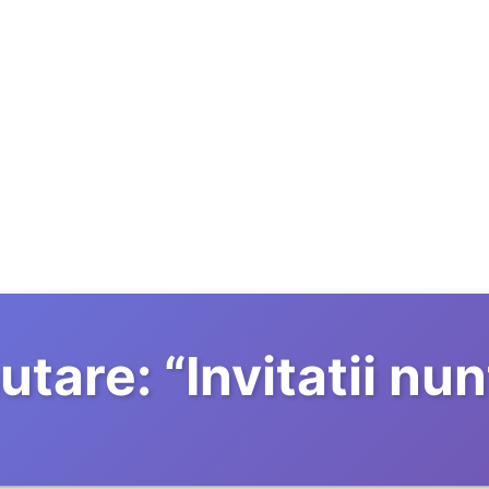
utare:
“
Invitatii nu