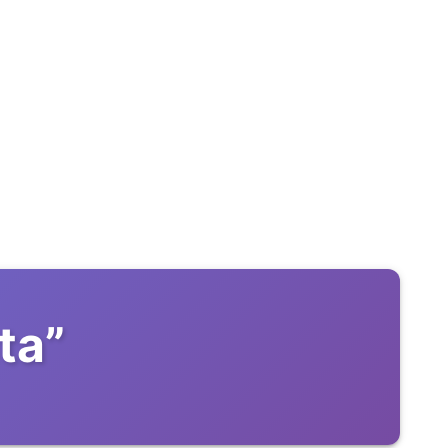
nta
”