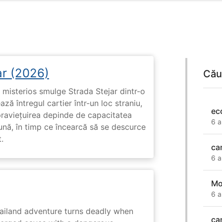
ar (2026)
Cău
misterios smulge Strada Stejar dintr-o
ză întregul cartier într-un loc straniu,
ec
praviețuirea depinde de capacitatea
6 a
nă, în timp ce încearcă să se descurce
.
ca
6 a
Mo
6 a
hailand adventure turns deadly when
ca