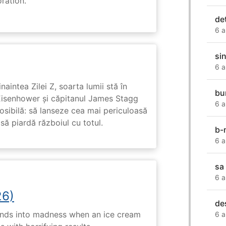
ration.
de
6 a
si
6 a
naintea Zilei Z, soarta lumii stă în
bu
Eisenhower și căpitanul James Stagg
6 a
osibilă: să lanseze cea mai periculoasă
 să piardă războiul cu totul.
b-
6 a
sa
6 a
26)
de
ends into madness when an ice cream
6 a