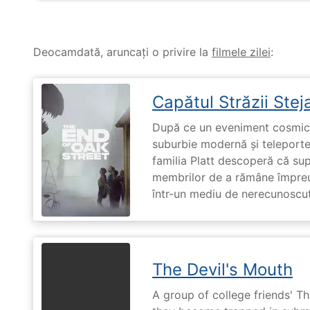
Deocamdată, aruncați o privire la
filmele zilei
:
Capătul Străzii Stej
După ce un eveniment cosmic 
suburbie modernă și teleportea
familia Platt descoperă că su
membrilor de a rămâne împreu
într-un mediu de nerecunoscut
The Devil's Mouth
A group of college friends' T