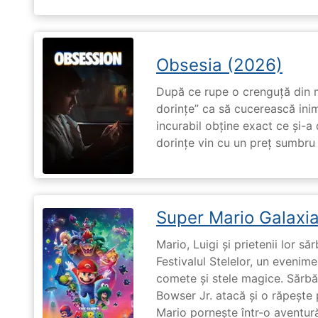
Obsesia (2026)
După ce rupe o crenguță din m
dorințe” ca să cucerească ini
incurabil obține exact ce și-a
dorințe vin cu un preț sumbru ș
Super Mario Galaxia
Mario, Luigi și prietenii lor să
Festivalul Stelelor, un evenim
comete și stele magice. Sărbă
Bowser Jr. atacă și o răpește 
Mario pornește într-o aventură