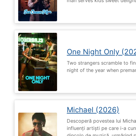
man serves kids sweet delights
One Night Only (20
Two strangers scramble to fi
night of the year when premari
Michael (2026)
Descoperă povestea lui Michae
influenți artiști pe care i-a c
dincolo de muzică, urmărind p