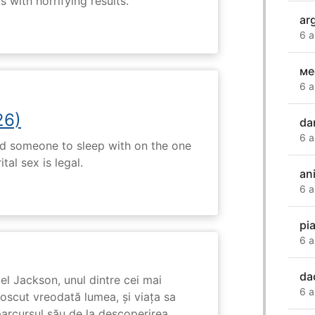
 with horrifying results.
ar
6 a
ме
6 a
26)
da
6 a
nd someone to sleep with on the one
tal sex is legal.
an
6 a
pi
6 a
da
l Jackson, unul dintre cei mai
6 a
unoscut vreodată lumea, și viața sa
arcursul său de la descoperirea