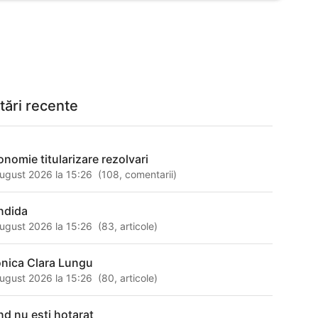
tări recente
onomie titularizare rezolvari
ugust 2026 la 15:26
(
108
,
comentarii
)
ndida
ugust 2026 la 15:26
(
83
,
articole
)
nica Clara Lungu
ugust 2026 la 15:26
(
80
,
articole
)
nd nu esti hotarat