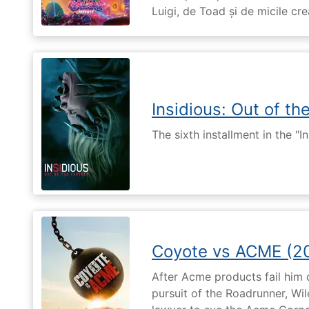
Luigi, de Toad și de micile cr
Insidious: Out of th
The sixth installment in the "I
Coyote vs ACME (2
After Acme products fail him
pursuit of the Roadrunner, Wil