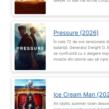
lawyer to sue the Acme Corpo
Pressure (2026)
În cele 72 de ore tensionate di
balanță. Generalul Dwight D. 
se confruntă cu o alegere imp
invazie din istorie sau să riște
Ice Cream Man (20
An idyllic summer town desc