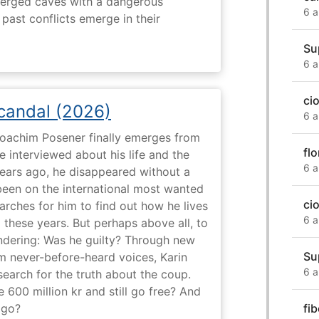
erged caves with a dangerous
6 a
past conflicts emerge in their
Su
6 a
ci
Scandal (2026)
6 a
 Joachim Posener finally emerges from
flo
e interviewed about his life and the
6 a
years ago, he disappeared without a
 been on the international most wanted
ci
earches for him to find out how he lives
6 a
 these years. But perhaps above all, to
dering: Was he guilty? Through new
Su
m never-before-heard voices, Karin
6 a
search for the truth about the coup.
 600 million kr and still go free? And
fi
 go?