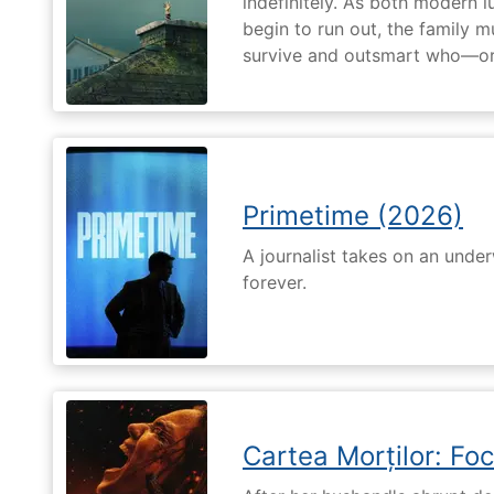
indefinitely. As both modern l
begin to run out, the family m
survive and outsmart who—or
Primetime (2026)
A journalist takes on an unde
forever.
Cartea Morților: Foc