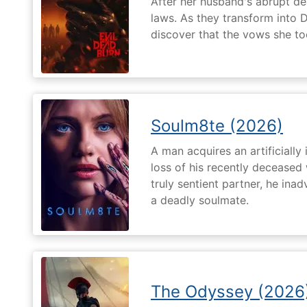
After her husband's abrupt de
laws. As they transform into 
discover that the vows she too
Soulm8te (2026)
A man acquires an artificially 
loss of his recently deceased 
truly sentient partner, he ina
a deadly soulmate.
The Odyssey (2026