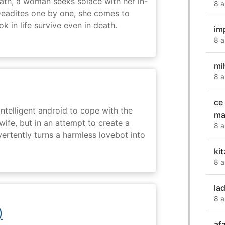
ath, a woman seeks solace with her in-
8 a
Deadites one by one, she comes to
k in life survive even in death.
im
8 a
mi
8 a
ce
intelligent android to cope with the
ma
wife, but in an attempt to create a
8 a
dvertently turns a harmless lovebot into
ki
8 a
lad
8 a
)
af