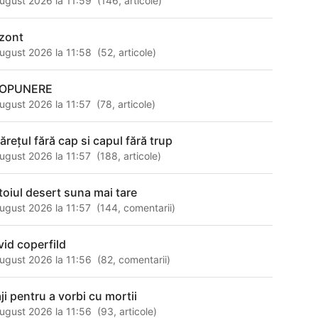
ugust 2026 la 11:59
(
146
,
articole
)
izont
ugust 2026 la 11:58
(
52
,
articole
)
OPUNERE
ugust 2026 la 11:57
(
78
,
articole
)
ărețul fără cap si capul fără trup
ugust 2026 la 11:57
(
188
,
articole
)
toiul desert suna mai tare
ugust 2026 la 11:57
(
144
,
comentarii
)
vid coperfild
ugust 2026 la 11:56
(
82
,
comentarii
)
ji pentru a vorbi cu mortii
ugust 2026 la 11:56
(
93
,
articole
)