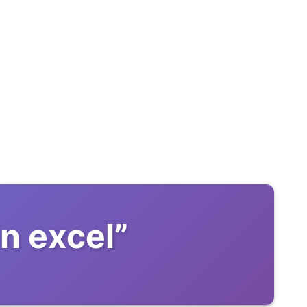
in excel
”