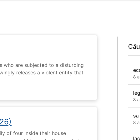
Cău
s who are subjected to a disturbing
ec
ingly releases a violent entity that
8 a
leg
8 a
sa
26)
8 a
ly of four inside their house
la