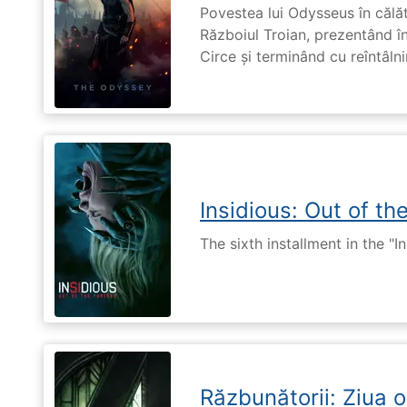
Povestea lui Odysseus în călă
Războiul Troian, prezentând în
Circe și terminând cu reîntâln
Insidious: Out of th
The sixth installment in the "I
Răzbunătorii: Ziua 