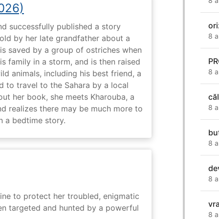
8 a
2026)
or
nd successfully published a story
8 a
old by her late grandfather about a
 is saved by a group of ostriches when
PR
 family in a storm, and is then raised
8 a
ld animals, including his best friend, a
d to travel to the Sahara by a local
ut her book, she meets Kharouba, a
căl
8 a
nd realizes there may be much more to
n a bedtime story.
bu
8 a
de
8 a
ine to protect her troubled, enigmatic
vra
en targeted and hunted by a powerful
8 a