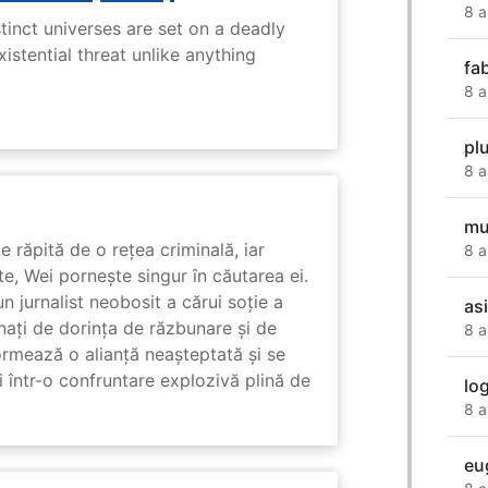
8 a
tinct universes are set on a deadly
istential threat unlike anything
fa
8 a
pl
8 a
mu
e răpită de o rețea criminală, iar
8 a
ute, Wei pornește singur în căutarea ei.
un jurnalist neobosit a cărui soție a
as
nați de dorința de răzbunare și de
8 a
ormează o alianță neașteptată și se
i într-o confruntare explozivă plină de
lo
8 a
eu