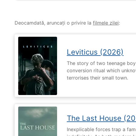
Deocamdată, aruncați o privire la
filmele zilei
:
Leviticus (2026)
The story of two teenage boy
conversion ritual which unknow
terrorises their small town.
The Last House (20
Inexplicable forces trap a fami