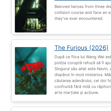
Beloved heroes from three dis
collision course and face an ex
they've ever encountered.
The Furious (2026)
După ce fiica lui Wang Wei est
poliția coruptă refuză să îl aj
Singurul său aliat este Navin, 
dispărut în mod misterios. Mâ
căutarea adevărului, cei doi f
confruntă fără milă cu răpitori
arte marțiale și acțiune.