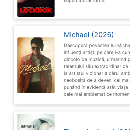
supernatural force.
Michael (2026)
Descoperă povestea lui Michae
influenți artiști pe care i-a c
dincolo de muzică, urmărind p
talentului său extraordinar ca 
la artistul vizionar a cărui am
neobosită de a deveni cel mai
punând în evidență atât viața s
cele mai emblematice momente 