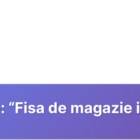
:
“
Fisa de magazie 