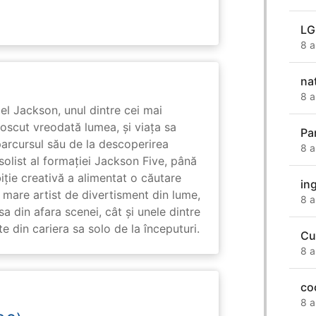
LG
8 a
na
8 a
l Jackson, unul dintre cei mai
unoscut vreodată lumea, și viața sa
Pa
arcursul său de la descoperirea
8 a
solist al formației Jackson Five, până
biție creativă a alimentat o căutare
ing
 mare artist de divertisment din lume,
8 a
a din afara scenei, cât și unele dintre
din cariera sa solo de la începuturi.
Cu
8 a
co
8 a