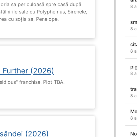
toria sa periculoasă spre casă după
8 a
tâlnirile sale cu Polyphemus, Sirenele,
irea cu soția sa, Penelope.
sm
8 a
cit
8 a
pi
e Further (2026)
8 a
nsidious" franchise. Plot TBA.
tr
8 a
Me
8 a
osândei (2026)
No