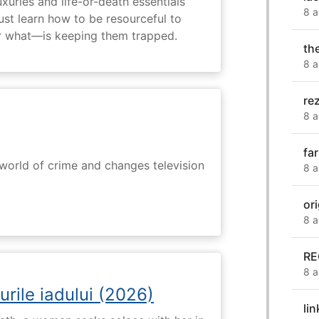
uxuries and life-or-death essentials
8 a
ust learn how to be resourceful to
 what—is keeping them trapped.
th
8 a
re
8 a
fa
rworld of crime and changes television
8 a
or
8 a
RE
8 a
urile iadului (2026)
li