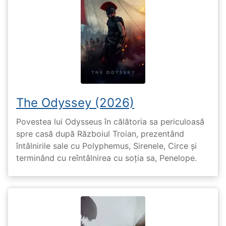
The Odyssey (2026)
Povestea lui Odysseus în călătoria sa periculoasă
spre casă după Războiul Troian, prezentând
întâlnirile sale cu Polyphemus, Sirenele, Circe și
terminând cu reîntâlnirea cu soția sa, Penelope.