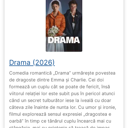
Drama (2026)
Comedia romantică „Drama” urmărește povestea
de dragoste dintre Emma și Charlie. Cei doi
formează un cuplu cât se poate de fericit, însă
viitorul relației lor este subit pus în pericol atunci
când un secret tulburător iese la iveală cu doar
câteva zile înainte de nunta lor. Cu umor și ironie,
filmul explorează sensul expresiei „dragostea e
oarbă” în timp ce tânărul cuplu încearcă mai cu
stângăcie, mai cu prietenie să treacă de impas.