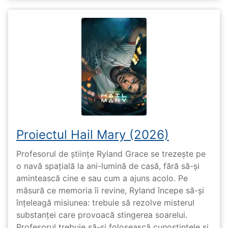
Proiectul Hail Mary (2026)
Profesorul de științe Ryland Grace se trezește pe
o navă spațială la ani-lumină de casă, fără să-și
amintească cine e sau cum a ajuns acolo. Pe
măsură ce memoria îi revine, Ryland începe să-și
înțeleagă misiunea: trebuie să rezolve misterul
substanței care provoacă stingerea soarelui.
Profesorul trebuie să-și folosească cunoștințele și