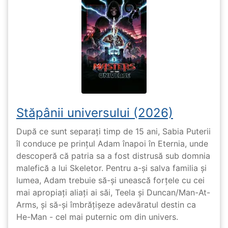
Stăpânii universului (2026)
După ce sunt separați timp de 15 ani, Sabia Puterii
îl conduce pe prințul Adam înapoi în Eternia, unde
descoperă că patria sa a fost distrusă sub domnia
malefică a lui Skeletor. Pentru a-și salva familia și
lumea, Adam trebuie să-și unească forțele cu cei
mai apropiați aliați ai săi, Teela și Duncan/Man-At-
Arms, și să-și îmbrățișeze adevăratul destin ca
He-Man - cel mai puternic om din univers.