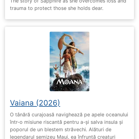
The story of Sapphire as she overcomes loss and
trauma to protect those she holds dear.
Vaiana (2026)
O tânără curajoasă navighează pe apele oceanului
într-o misiune riscantă pentru a-și salva insula și
poporul de un blestem străvechi. Alături de
legendarul semizeu Maui, ea înfruntă creaturi