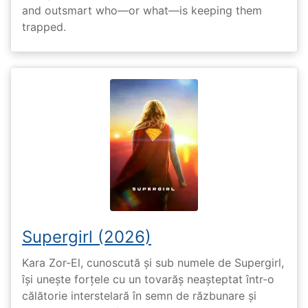
and outsmart who—or what—is keeping them
trapped.
Supergirl (2026)
Kara Zor-El, cunoscută și sub numele de Supergirl,
își unește forțele cu un tovarăș neașteptat într-o
călătorie interstelară în semn de răzbunare și