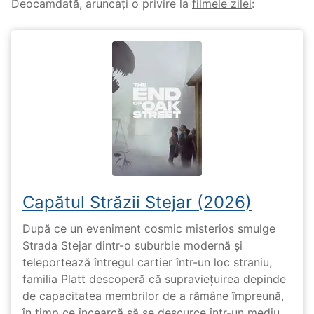
Deocamdată, aruncați o privire la
filmele zilei
:
Capătul Străzii Stejar (2026)
După ce un eveniment cosmic misterios smulge
Strada Stejar dintr-o suburbie modernă și
teleportează întregul cartier într-un loc straniu,
familia Platt descoperă că supraviețuirea depinde
de capacitatea membrilor de a rămâne împreună,
în timp ce încearcă să se descurce într-un mediu