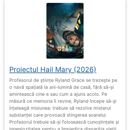
Proiectul Hail Mary (2026)
Profesorul de științe Ryland Grace se trezește pe
o navă spațială la ani-lumină de casă, fără să-și
amintească cine e sau cum a ajuns acolo. Pe
măsură ce memoria îi revine, Ryland începe să-și
înțeleagă misiunea: trebuie să rezolve misterul
substanței care provoacă stingerea soarelui.
Profesorul trebuie să-și folosească cunoștințele și
ingeniozitatea pentru a împiedica dispariția vieții