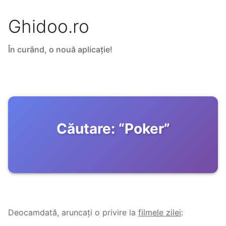
Ghidoo.ro
În curând, o nouă aplicație!
Căutare:
“
Poker
”
Deocamdată, aruncați o privire la
filmele zilei
: