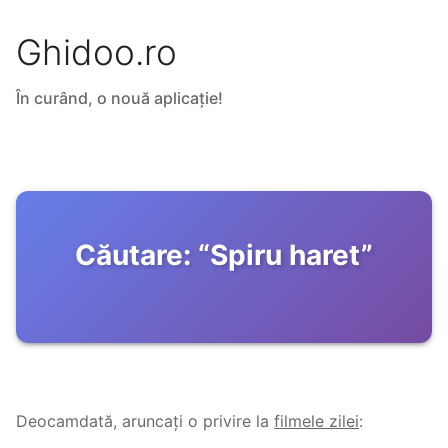
Ghidoo.ro
În curând, o nouă aplicație!
Căutare:
“
Spiru haret
”
Deocamdată, aruncați o privire la
filmele zilei
: