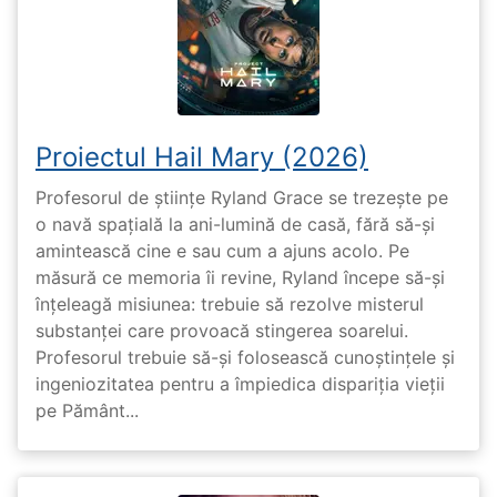
Proiectul Hail Mary (2026)
Profesorul de științe Ryland Grace se trezește pe
o navă spațială la ani-lumină de casă, fără să-și
amintească cine e sau cum a ajuns acolo. Pe
măsură ce memoria îi revine, Ryland începe să-și
înțeleagă misiunea: trebuie să rezolve misterul
substanței care provoacă stingerea soarelui.
Profesorul trebuie să-și folosească cunoștințele și
ingeniozitatea pentru a împiedica dispariția vieții
pe Pământ...