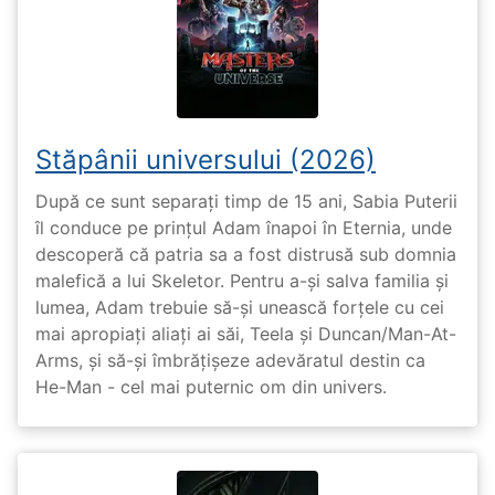
Stăpânii universului (2026)
După ce sunt separați timp de 15 ani, Sabia Puterii
îl conduce pe prințul Adam înapoi în Eternia, unde
descoperă că patria sa a fost distrusă sub domnia
malefică a lui Skeletor. Pentru a-și salva familia și
lumea, Adam trebuie să-și unească forțele cu cei
mai apropiați aliați ai săi, Teela și Duncan/Man-At-
Arms, și să-și îmbrățișeze adevăratul destin ca
He-Man - cel mai puternic om din univers.