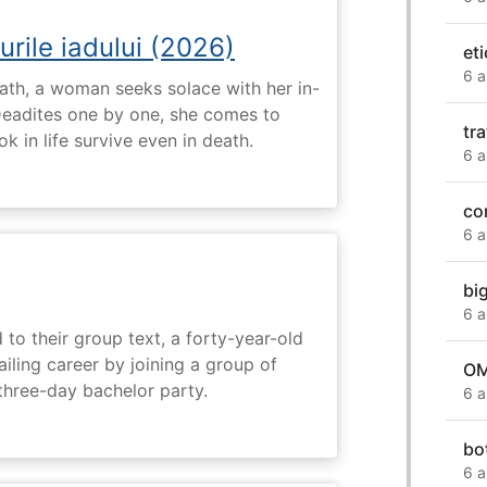
urile iadului (2026)
eti
6 a
ath, a woman seeks solace with her in-
Deadites one by one, she comes to
tr
k in life survive even in death.
6 a
co
6 a
big
6 a
 to their group text, a forty-year-old
ailing career by joining a group of
OM
three-day bachelor party.
6 a
bo
6 a