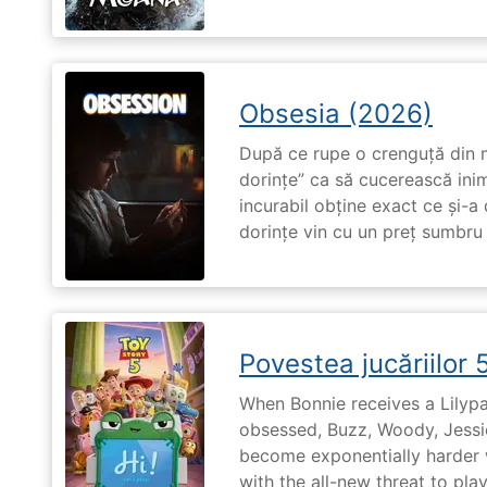
Obsesia (2026)
După ce rupe o crenguță din m
dorințe” ca să cucerească ini
incurabil obține exact ce și-a
dorințe vin cu un preț sumbru ș
Povestea jucăriilor 
When Bonnie receives a Lilypa
obsessed, Buzz, Woody, Jessie
become exponentially harder 
with the all-new threat to pla