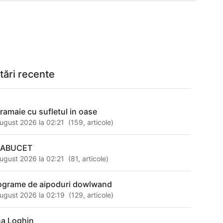
tări recente
 ramaie cu sufletul in oase
ugust 2026 la 02:21
(
159
,
articole
)
LABUCET
ugust 2026 la 02:21
(
81
,
articole
)
ograme de aipoduri dowlwand
ugust 2026 la 02:19
(
129
,
articole
)
ina Loghin