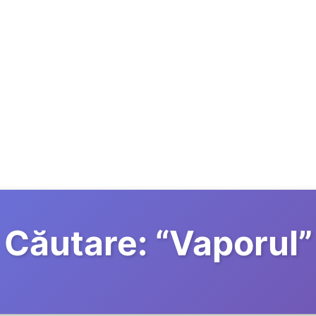
Căutare:
“
Vaporul
”