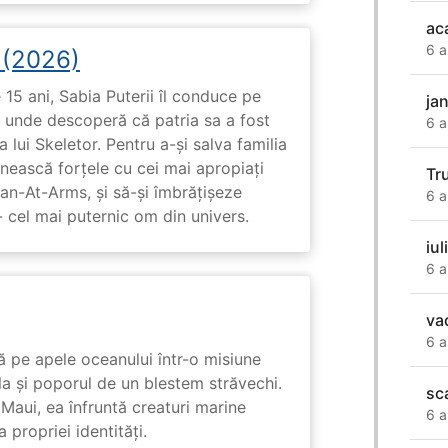
ac
6 a
i (2026)
15 ani, Sabia Puterii îl conduce pe
ja
, unde descoperă că patria sa a fost
6 a
 lui Skeletor. Pentru a-și salva familia
nească forțele cu cei mai apropiați
Tr
Man-At-Arms, și să-și îmbrățișeze
6 a
 cel mai puternic om din univers.
iul
6 a
va
6 a
 pe apele oceanului într-o misiune
ula și poporul de un blestem străvechi.
sc
Maui, ea înfruntă creaturi marine
6 a
propriei identități.