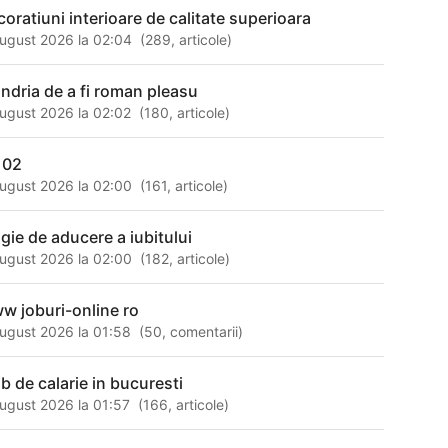
coratiuni interioare de calitate superioara
ugust 2026 la 02:04
(
289
,
articole
)
ndria de a fi roman pleasu
ugust 2026 la 02:02
(
180
,
articole
)
 02
ugust 2026 la 02:00
(
161
,
articole
)
gie de aducere a iubitului
ugust 2026 la 02:00
(
182
,
articole
)
w joburi-online ro
ugust 2026 la 01:58
(
50
,
comentarii
)
ub de calarie in bucuresti
ugust 2026 la 01:57
(
166
,
articole
)