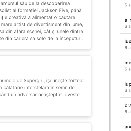
arcursul său de la descoperirea
6 a
solist al formației Jackson Five, până
biție creativă a alimentat o căutare
a i
 mare artist de divertisment din lume,
6 a
a din afara scenei, cât și unele dintre
din cariera sa solo de la începuturi.
lu
6 a
in
6 a
numele de Supergirl, își unește forțele
lu
o călătorie interstelară în semn de
6 a
 când un adversar neașteptat lovește
br
6 a
an