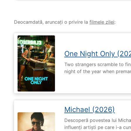
Deocamdată, aruncați o privire la
filmele zilei
:
One Night Only (20
Two strangers scramble to fi
night of the year when premari
Michael (2026)
Descoperă povestea lui Michae
influenți artiști pe care i-a c