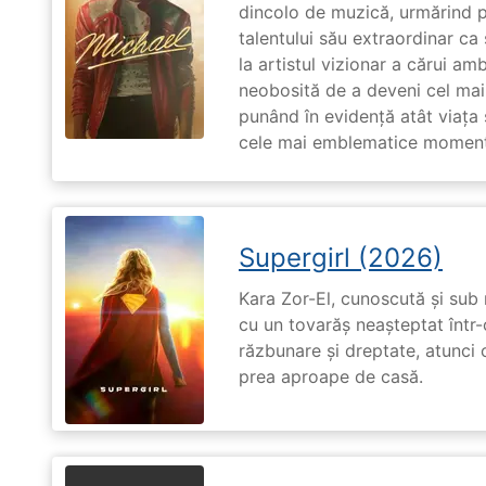
dincolo de muzică, urmărind p
talentului său extraordinar ca 
la artistul vizionar a cărui am
neobosită de a deveni cel mai
punând în evidență atât viața s
cele mai emblematice momente 
Supergirl (2026)
Kara Zor-El, cunoscută și sub 
cu un tovarăș neașteptat într-
răzbunare și dreptate, atunci
prea aproape de casă.