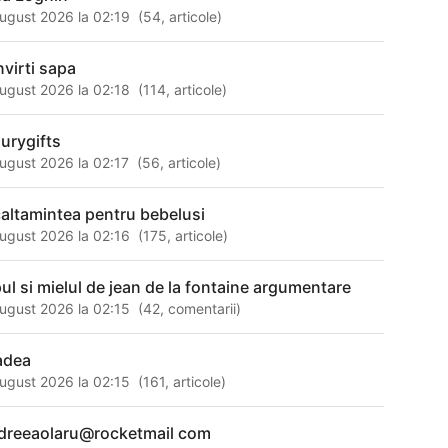
ugust 2026 la 02:19
(
54
,
articole
)
nvirti sapa
ugust 2026 la 02:18
(
114
,
articole
)
xurygifts
ugust 2026 la 02:17
(
56
,
articole
)
caltamintea pentru bebelusi
ugust 2026 la 02:16
(
175
,
articole
)
pul si mielul de jean de la fontaine argumentare
ugust 2026 la 02:15
(
42
,
comentarii
)
adea
ugust 2026 la 02:15
(
161
,
articole
)
dreeaolaru@rocketmail com