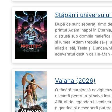
Stăpânii universulu
După ce sunt separați timp de 
prințul Adam înapoi în Eternia
distrusă sub domnia malefică a
și lumea, Adam trebuie să-și u
aliați ai săi, Teela și Duncan/
adevăratul destin ca He-Man -
Vaiana (2026)
O tânără curajoasă navighează
riscantă pentru a-și salva ins
Alături de legendarul semizeu 
gigantice și descoperă puterea 