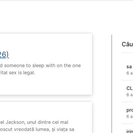
Cău
26)
nd someone to sleep with on the one
sa
tal sex is legal.
6 a
C
6 a
pr
6 a
l Jackson, unul dintre cei mai
unoscut vreodată lumea, și viața sa
ir