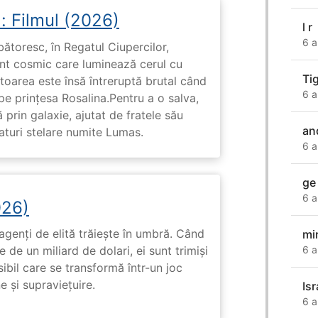
: Filmul (2026)
l r
6 a
rbătoresc, în Regatul Ciupercilor,
ent cosmic care luminează cerul cu
Ti
toarea este însă întreruptă brutal când
6 a
pe prinţesa Rosalina.Pentru a o salva,
 prin galaxie, ajutat de fratele său
an
eaturi stelare numite Lumas.
6 a
ge
6 a
026)
genți de elită trăiește în umbră. Când
mi
de un miliard de dolari, ei sunt trimiși
6 a
ibil care se transformă într-un joc
e și supraviețuire.
Is
6 a