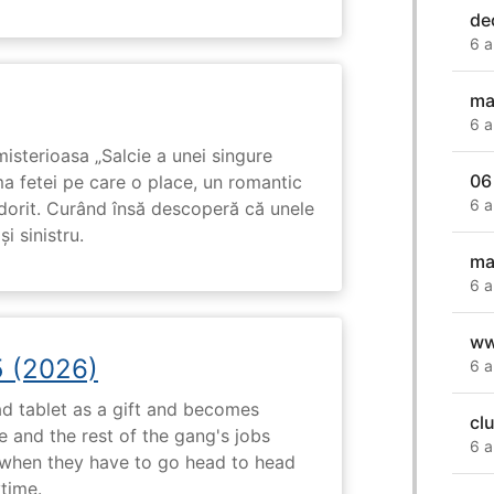
de
6 a
ma
6 a
isterioasa „Salcie a unei singure
06
ma fetei pe care o place, un romantic
6 a
 dorit. Curând însă descoperă că unele
i sinistru.
ma
6 a
ww
5 (2026)
6 a
d tablet as a gift and becomes
cl
 and the rest of the gang's jobs
6 a
when they have to go head to head
ytime.