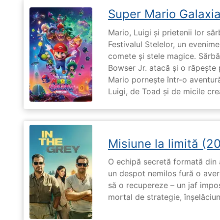
Super Mario Galaxia
Mario, Luigi și prietenii lor să
Festivalul Stelelor, un evenim
comete și stele magice. Sărbă
Bowser Jr. atacă și o răpește 
Mario pornește într-o aventură
Luigi, de Toad și de micile cr
Misiune la limită (2
O echipă secretă formată din a
un despot nemilos fură o avere 
să o recupereze – un jaf impos
mortal de strategie, înșelăciun