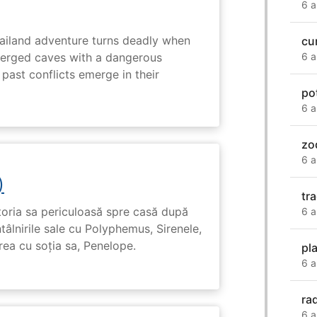
6 a
hailand adventure turns deadly when
cu
erged caves with a dangerous
6 a
past conflicts emerge in their
po
6 a
zo
6 a
)
tr
toria sa periculoasă spre casă după
6 a
tâlnirile sale cu Polyphemus, Sirenele,
irea cu soția sa, Penelope.
pl
6 a
ra
6 a